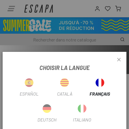
CHEMISES
CHOISIR LA LANGUE
DÉSOLÉ POUR LE DÉRANGEMENT.
Essayez à nouveau
ESPAÑOL
CATALÀ
FRANÇAIS
DEUTSCH
ITALIANO