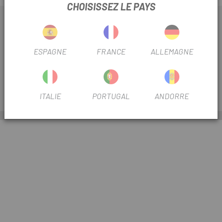
CHOISISSEZ LE PAYS
EXPLORER
ESPAGNE
FRANCE
ALLEMAGNE
INFORMATIONS
PRESTATIONS DE SERVICE
ITALIE
PORTUGAL
ANDORRE
ESCAPA
Droits d'auteur © 2026,
ESCAPA
| FAIRE DU VÉLO ENSEMBLE