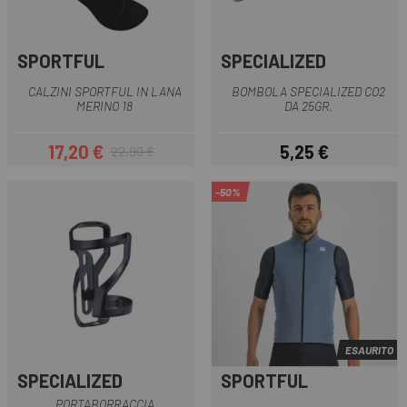
SPORTFUL
SPECIALIZED
CALZINI SPORTFUL IN LANA
BOMBOLA SPECIALIZED CO2
MERINO 18
DA 25GR.
17,20 €
5,25 €
22,90 €
Prezzo
Prezzo base
Prezzo
-50%
ESAURITO
SPECIALIZED
SPORTFUL
PORTABORRACCIA