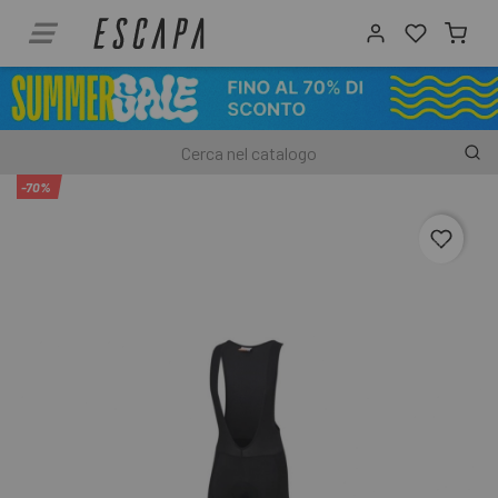
-70%
favori