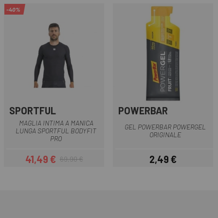
-40%
SPORTFUL
POWERBAR
MAGLIA INTIMA A MANICA
GEL POWERBAR POWERGEL
LUNGA SPORTFUL BODYFIT
ORIGINALE
PRO
41,49 €
2,49 €
69,90 €
Prezzo
Prezzo base
Prezzo