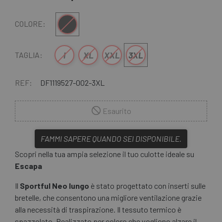
Nero
COLORE:
l
XL
XXL
3XL
TAGLIA:
REF:
DF1119527-002-3XL
Esaurito
FAMMI SAPERE QUANDO SEI DISPONIBILE.
Scopri nella tua ampia selezione il tuo culotte ideale su
Escapa
Il
Sportful Neo lungo
è stato progettato con inserti sulle
bretelle, che consentono una migliore ventilazione grazie
alla necessità di traspirazione. Il tessuto termico è
spazzolato. Realizzato per coloro che vogliono alzare il