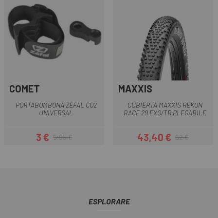
COMET
MAXXIS
PORTABOMBONA ZEFAL CO2
CUBIERTA MAXXIS REKON
UNIVERSAL
RACE 29 EXO/TR PLEGABILE
3 €
43,40 €
5,95 €
62 €
Prezzo
Prezzo base
Prezzo
Prezzo base
ESPLORARE