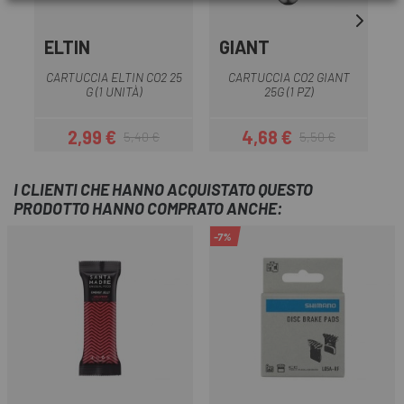
ELTIN
GIANT
M
CARTUCCIA ELTIN CO2 25
CARTUCCIA CO2 GIANT
G (1 UNITÀ)
25G (1 PZ)
2,99 €
4,68 €
5,40 €
5,50 €
Prezzo
Prezzo base
Prezzo
Prezzo base
I CLIENTI CHE HANNO ACQUISTATO QUESTO
PRODOTTO HANNO COMPRATO ANCHE:
-7%