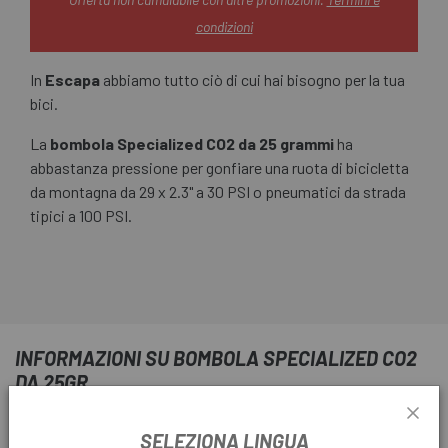
condizioni
In
Escapa
abbiamo tutto ciò di cui hai bisogno per la tua
bici.
La
bombola Specialized CO2 da 25 grammi
ha
abbastanza pressione per gonfiare una ruota di bicicletta
da montagna da 29 x 2.3" a 30 PSI o pneumatici da strada
tipici a 100 PSI.
INFORMAZIONI SU BOMBOLA SPECIALIZED CO2
DA 25GR.
INFORMAZIONI SUL PRODOTTO
SELEZIONA LINGUA