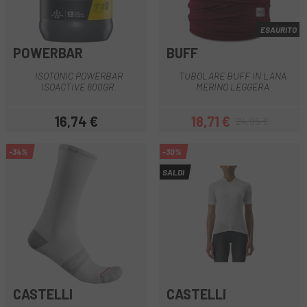
ESAURITO
POWERBAR
BUFF
ISOTONIC POWERBAR
TUBOLARE BUFF IN LANA
ISOACTIVE 600GR.
MERINO LEGGERA
16,74 €
18,71 €
24,95 €
Prezzo
Prezzo
Prezzo base
-34%
-30%
SALDI
CASTELLI
CASTELLI