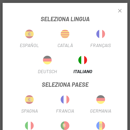
. Tessuto multi-struttura per ottenere prestazioni ottimali
in tutte le parti del calzino
SELEZIONA LINGUA
. Costruzione a 200 aghi per una maggiore elasticità
. Fascia di supporto compressiva nella parte centrale del
ESPAÑOL
CATALÀ
FRANÇAIS
piede.
. Costruzione asimmetrica per adattarsi alla forma del
piede.
DEUTSCH
ITALIANO
. Imbottitura sotto la pianta del piede
SELEZIONA PAESE
. Fili Meryl® Skinlife con ioni d'argento antimicrobici per
ridurre gli odori
SPAGNA
FRANCIA
GERMANIA
RECENSIONI TRUSTED SHOPS
PRODOTTI SIMILI