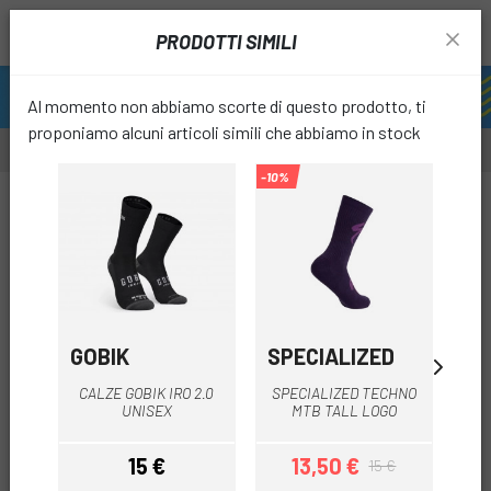
PRODOTTI SIMILI
Al momento non abbiamo scorte di questo prodotto, ti
proponiamo alcuni articoli simili che abbiamo in stock
-10%
-20%
-49%
SALD
favori
GOBIK
SPECIALIZED
MA
CALZE GOBIK IRO 2.0
SPECIALIZED TECHNO
M
UNISEX
MTB TALL LOGO
15 €
13,50 €
15 €
Prezzo
Prezzo
Prezzo base