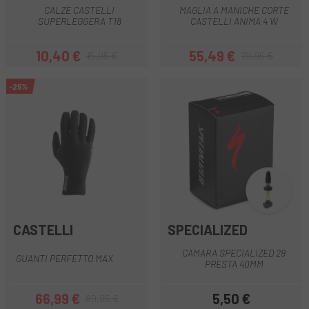
CALZE CASTELLI
MAGLIA A MANICHE CORTE
SUPERLEGGERA T18
CASTELLI ANIMA 4 W
10,40 €
55,49 €
15,95 €
79,95 €
Prezzo
Prezzo base
Prezzo
Prezzo base
-25%
CASTELLI
SPECIALIZED
CAMARA SPECIALIZED 29
GUANTI PERFETTO MAX
PRESTA 40MM
66,99 €
5,50 €
89,95 €
Prezzo
Prezzo base
Prezzo