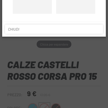
CHIUDI
Clicca per espandere
CALZE CASTELLI
ROSSO CORSA PRO 15
9 €
PREZZO:
17,95 €
COLORE: