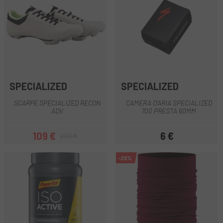
SPECIALIZED
SPECIALIZED
SCARPE SPECIALIZED RECON
CAMERA D'ARIA SPECIALIZED
ADV
700 PRESTA 60MM
109 €
6 €
220 €
Prezzo
Prezzo base
Prezzo
-25%