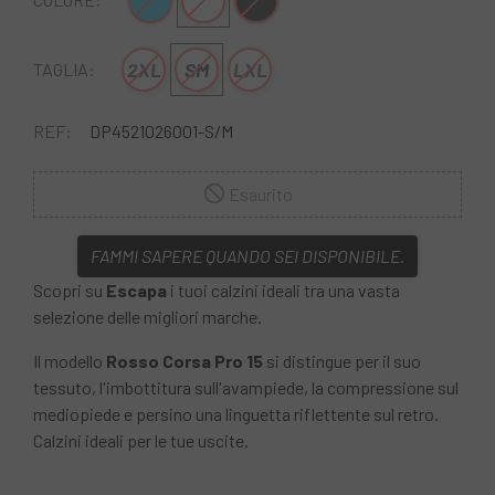
Blu
Bianco
Nero
2XL
SM
LXL
TAGLIA:
REF:
DP4521026001-S/M
Esaurito
FAMMI SAPERE QUANDO SEI DISPONIBILE.
Scopri su
Escapa
i tuoi calzini ideali tra una vasta
selezione delle migliori marche.
Il modello
Rosso Corsa Pro 15
si distingue per il suo
tessuto, l'imbottitura sull'avampiede, la compressione sul
mediopiede e persino una linguetta riflettente sul retro.
Calzini ideali per le tue uscite.