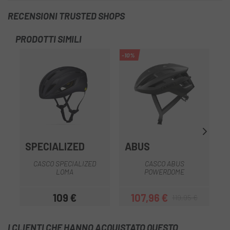
RECENSIONI TRUSTED SHOPS
PRODOTTI SIMILI
-10%
-3
SPECIALIZED
ABUS
CASCO SPECIALIZED
CASCO ABUS
LOMA
POWERDOME
109 €
107,96 €
119,95 €
Prezzo
Prezzo
Prezzo base
I CLIENTI CHE HANNO ACQUISTATO QUESTO