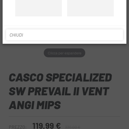
CHIUDI
Clicca per espandere
CASCO SPECIALIZED
SW PREVAIL II VENT
ANGI MIPS
119,99 €
PREZZO:
330,00 €