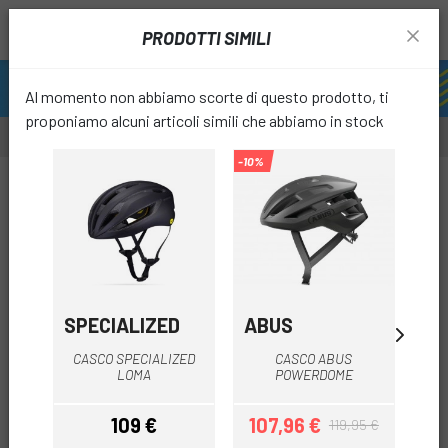
PRODOTTI SIMILI
Al momento non abbiamo scorte di questo prodotto, ti
proponiamo alcuni articoli simili che abbiamo in stock
-10%
-31%
-63%
favori
SPECIALIZED
ABUS
A
CASCO SPECIALIZED
CASCO ABUS
LOMA
POWERDOME
109 €
107,96 €
8
119,95 €
Prezzo
Prezzo
Prezzo base