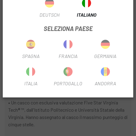
leggerezza.
DEUTSCH
ITALIANO
• La formula brevettata Energy Optimized Multi-Density
EPS aiuta a gestire l'energia dell'impatto.
SELEZIONA PAESE
• Sistema di regolazione ultraleggero Mindset HairPort II
per una vestibilità perfetta.
SPAGNA
FRANCIA
GERMANIA
• Il tessuto 4X DryLite, sottile, morbido e leggero, non si
allunga con il sudore o l'acqua.
• Con il divisore Tri-Fix, che migliora il comfort e la facilità
di regolazione delle cinghie, mentre il sistema di cinghie
ITALIA
PORTOGALLO
ANDORRA
interno offre una costruzione ultraleggera e sicura.
• Un casco con esclusiva valutazione Five Star Virginia
Tech® ™, dall'Istituto Politecnico e Università Statale della
Virginia. Hanno assegnato al casco il massimo punteggio di
cinque stelle.