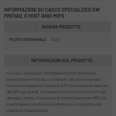
bici. Aumentiamo
il flusso d'aria del 18%
rispetto al Prevail
INFORMAZIONI SU CASCO SPECIALIZED SW
II originale.
PREVAIL II VENT ANGI MIPS
SCHEDA PRODOTTO
FILTRO STAGIONALE
2022
INFORMAZIONI SUL PRODOTTO
• Il nuovo sistema di raffreddamento 5th Dimension,
brevettato e rinforzato con fibra di carbonio e aramide,
fornisce un supporto interno in EPS che consente aperture
del 20% più grandi, con canali interni profondi e vie di fuga
allineate. Inoltre, il nuovo set di imbottiture forate MIPs SL
mantengono l'umidità in movimento e consentono una
maggiore traspirazione.