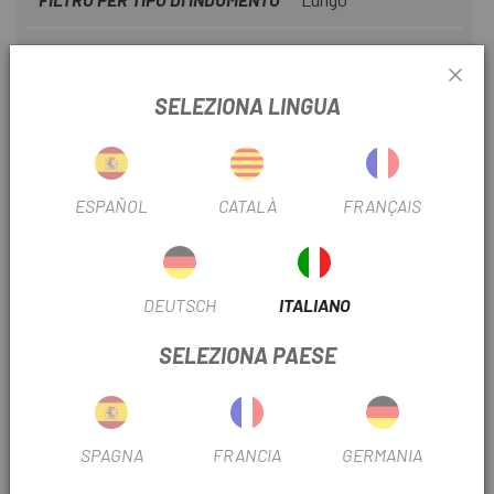
INFORMAZIONI SUL PRODOTTO
SELEZIONA LINGUA
Caratteristiche:
. Tessuto Thermosystem Termika
ESPAÑOL
CATALÀ
FRANÇAIS
. Tessuto leggero, morbido ed elastico
. Senza cuciture interne
DEUTSCH
ITALIANO
. Composizione: 65% Thermolite 9% Lycra 18%
Poliammide 8% Elastan
SELEZIONA PAESE
. Peso: 47 gr
. Intervallo di temperatura: -2º 16º
SPAGNA
FRANCIA
GERMANIA