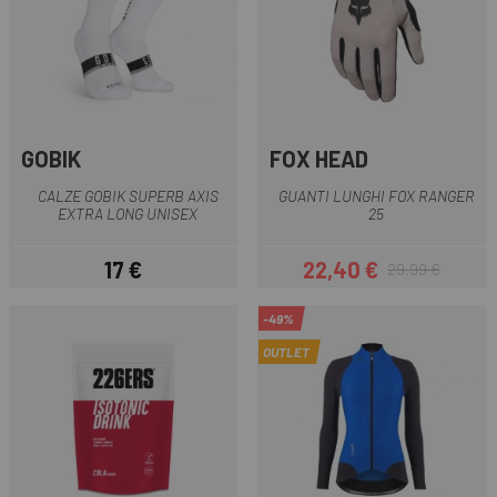
GOBIK
FOX HEAD
CALZE GOBIK SUPERB AXIS
GUANTI LUNGHI FOX RANGER
EXTRA LONG UNISEX
25
17 €
22,40 €
29,99 €
Prezzo
Prezzo
Prezzo base
-49%
OUTLET