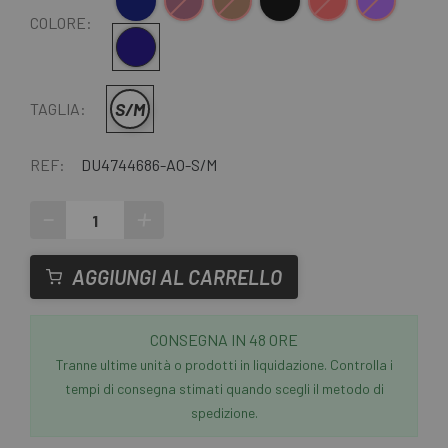
Blu scuro
Granato
Marrone
Nero
Rosso
Viola
COLORE:
Blu scuro
S/M
TAGLIA:
REF:
DU4744686-AO-S/M
-
+
AGGIUNGI AL CARRELLO
CONSEGNA IN 48 ORE
Tranne ultime unità o prodotti in liquidazione. Controlla i
tempi di consegna stimati quando scegli il metodo di
spedizione.