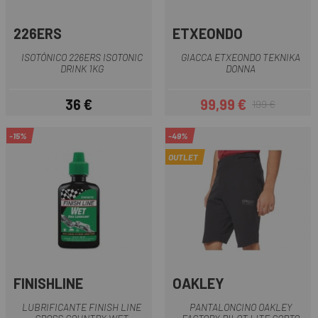
226ERS
ETXEONDO
ISOTÓNICO 226ERS ISOTONIC
GIACCA ETXEONDO TEKNIKA
DRINK 1KG
DONNA
36 €
99,99 €
199 €
Prezzo
Prezzo
Prezzo base
-15%
-49%
OUTLET
FINISHLINE
OAKLEY
LUBRIFICANTE FINISH LINE
PANTALONCINO OAKLEY