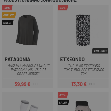
PRODOTTO HANNO COMPRATO ANCHE:
-60%
-30%
OUTLET
SALDI
ESAURITO
PATAGONIA
ETXEONDO
MAGLIA A MANICHE LUNGHE
TUBULAR ETXEONDO
PATAGONIA MS L/S DIRT
TOKITUBOLARE ETXEONDO
CRAFT JERSEY
TOKI
39,99 €
13,30 €
100 €
19 €
Prezzo
Prezzo base
Prezzo
Prezzo base
-25%
SALDI