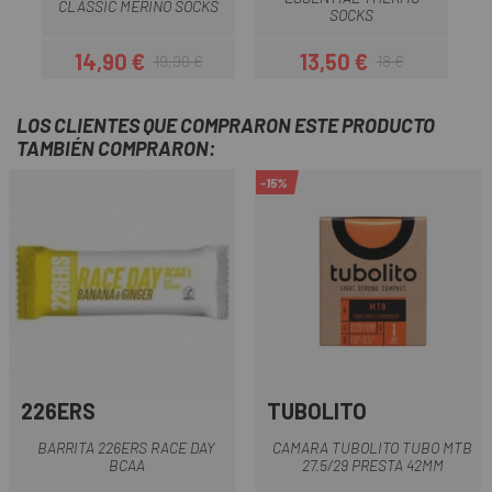
CLASSIC MERINO SOCKS
SOCKS
14,90 €
13,50 €
19,90 €
18 €
Precio
Precio regular
Precio
Precio regular
LOS CLIENTES QUE COMPRARON ESTE PRODUCTO
TAMBIÉN COMPRARON:
-15%
226ERS
TUBOLITO
BARRITA 226ERS RACE DAY
CAMARA TUBOLITO TUBO MTB
BCAA
27.5/29 PRESTA 42MM