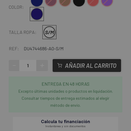
Azul Oscuro
Granate
Marrón
Negro
Rojo
Violeta
COLOR:
Azul oscuro
S/M
TALLA ROPA:
REF:
DU4744686-AO-S/M
-
+
AÑADIR AL CARRITO
ENTREGA EN 48 HORAS
Excepto últimas unidades o productos en liquidación.
Consultar tiempos de entrega estimados al elegir
método de envío.