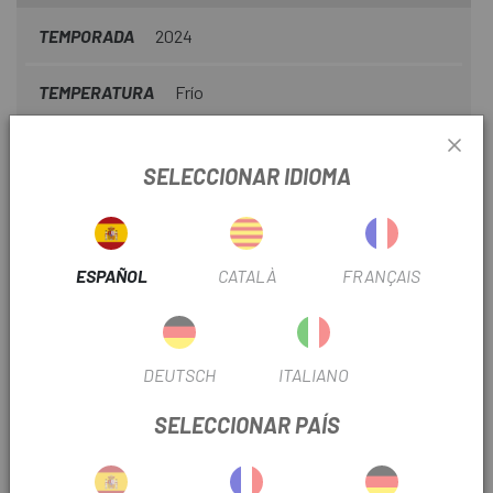
TEMPORADA
2024
TEMPERATURA
Frío
TIPO PRENDA
Largo
SELECCIONAR IDIOMA
INFORMACIÓN DEL PRODUCTO
ESPAÑOL
CATALÀ
FRANÇAIS
Características:
. Tejido Thermosystem Termika
DEUTSCH
ITALIANO
. Tejido ligero, suave y elástico
SELECCIONAR PAÍS
. Sin costuras interiores
. Composición: 65% Thermolite 9% Lycra 18% Polyamide