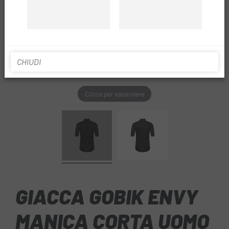
CHIUDI
Clicca per espandere
GIACCA GOBIK ENVY
MANICA CORTA UOMO