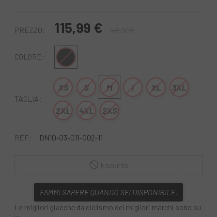
115,99 €
PREZZO:
145,00 €
Nero
COLORE:
XS
S
M
l
XL
3XL
TAGLIA:
2XL
4XL
2XS
REF:
DN10-03-011-002-11
Esaurito
FAMMI SAPERE QUANDO SEI DISPONIBILE.
Le migliori giacche da ciclismo dei migliori marchi sono su