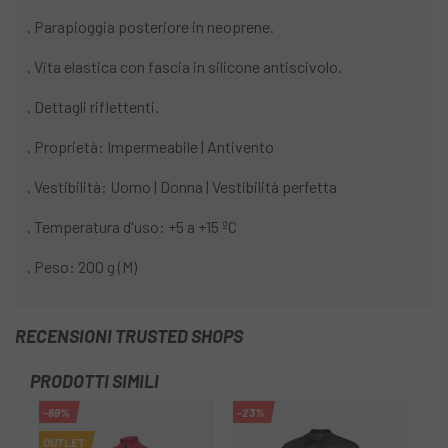
. Parapioggia posteriore in neoprene.
. Vita elastica con fascia in silicone antiscivolo.
. Dettagli riflettenti.
. Proprietà: Impermeabile | Antivento
. Vestibilità: Uomo | Donna | Vestibilità perfetta
. Temperatura d'uso: +5 a +15 ºC
. Peso: 200 g (M)
RECENSIONI TRUSTED SHOPS
PRODOTTI SIMILI
-69%
-23%
-4
OUTLET
OU