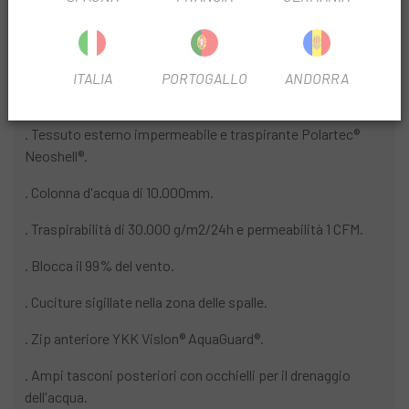
Presente un parapioggia posteriore in neoprene che offre
una protezione extra contro gli schizzi della ruota
posteriore.
ITALIA
PORTOGALLO
ANDORRA
Caratteristiche:
. Tessuto esterno impermeabile e traspirante Polartec®
Neoshell®.
. Colonna d'acqua di 10.000mm.
. Traspirabilità di 30.000 g/m2/24h e permeabilità 1 CFM.
. Blocca il 99% del vento.
. Cuciture sigillate nella zona delle spalle.
. Zip anteriore YKK Vislon® AquaGuard®.
. Ampi tasconi posteriori con occhielli per il drenaggio
dell'acqua.