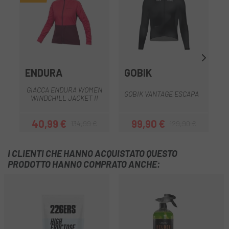
ENDURA
GOBIK
GIACCA ENDURA WOMEN
GOBIK VANTAGE ESCAPA
WINDCHILL JACKET II
40,99 €
99,90 €
134,99 €
129,90 €
Prezzo
Prezzo base
Prezzo
Prezzo base
I CLIENTI CHE HANNO ACQUISTATO QUESTO
PRODOTTO HANNO COMPRATO ANCHE: