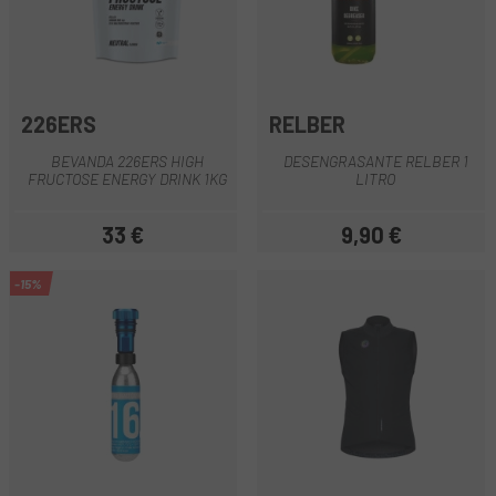
226ERS
RELBER
BEVANDA 226ERS HIGH
DESENGRASANTE RELBER 1
FRUCTOSE ENERGY DRINK 1KG
LITRO
33 €
9,90 €
Prezzo
Prezzo
-15%