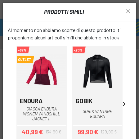
PRODOTTI SIMILI
Al momento non abbiamo scorte di questo prodotto, ti
proponiamo alcuni articoli simili che abbiamo in stock
-69%
-23%
-49%
-20%
OUTLET
OUTL
favori
ENDURA
GOBIK
E
GIACCA ENDURA
GOBIK VANTAGE
WOMEN WINDCHILL
ESCAPA
WI
JACKET II
40,99 €
99,90 €
6
134,99 €
129,90 €
Prezzo
Prezzo base
Prezzo
Prezzo base