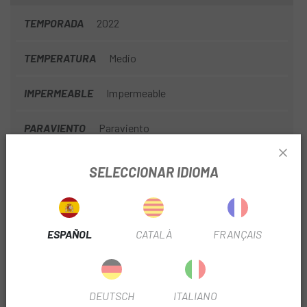
mayor ventilación.
TEMPORADA
2022
TEMPERATURA
Medio
IMPERMEABLE
Impermeable
PARAVIENTO
Paraviento
TIPO PRENDA
Corto
SELECCIONAR IDIOMA
INFORMACIÓN DEL PRODUCTO
ESPAÑOL
CATALÀ
FRANÇAIS
Confeccionada íntegramente con Polartec® Neoshell®, el
tejido impermeable más transpirable del mundo, con un
equilibrio perfecto para el desarrollo de actividades físicas.
DEUTSCH
ITALIANO
Proporciona resistencia y durabilidad contra la intemperie,