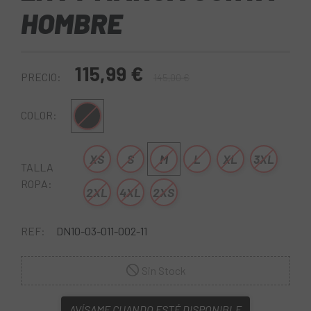
HOMBRE
115,99 €
PRECIO:
145,00 €
Negro
COLOR:
XS
S
M
L
XL
3XL
TALLA
ROPA:
2XL
4XL
2XS
REF:
DN10-03-011-002-11
Sin Stock
AVÍSAME CUANDO ESTÉ DISPONIBLE