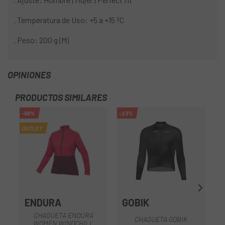
. Temperatura de Uso: +5 a +15 ºC
. Peso: 200 g (M)
OPINIONES
PRODUCTOS SIMILARES
-69%
-23%
-4
OUTLET
OU
ENDURA
GOBIK
CHAQUETA ENDURA
CHAQUETA GOBIK
WOMEN WINDCHILL