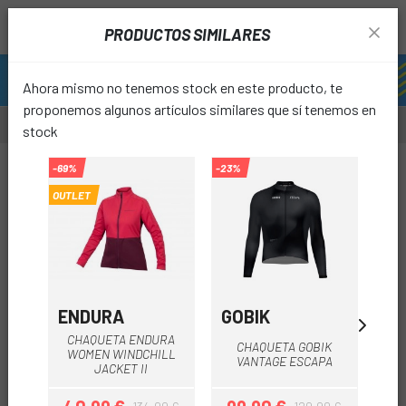
PRODUCTOS SIMILARES
Ahora mismo no tenemos stock en este producto, te
proponemos algunos artículos similares que sí tenemos en
stock
-20%
-69%
-23%
-49%
OUTLET
OUTL
favori
ENDURA
GOBIK
E
CHAQUETA ENDURA
CHAQUETA GOBIK
C
WOMEN WINDCHILL
VANTAGE ESCAPA
WI
JACKET II