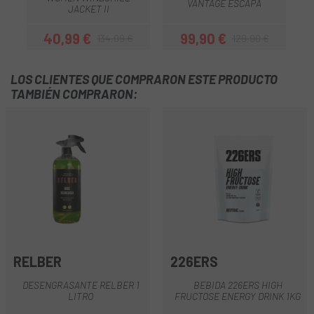
VANTAGE ESCAPA
JACKET II
40,99 €
99,90 €
134,99 €
129,90 €
Precio
Precio regular
Precio
Precio regular
LOS CLIENTES QUE COMPRARON ESTE PRODUCTO
TAMBIÉN COMPRARON:
RELBER
226ERS
DESENGRASANTE RELBER 1
BEBIDA 226ERS HIGH
LITRO
FRUCTOSE ENERGY DRINK 1KG