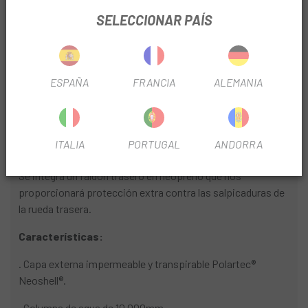
al tiempo que permite un intercambio de aire dinámico y un
SELECCIONAR PAÍS
completo rango de movimiento.
Las costuras selladas en la zona de los hombros evitan que
el agua se filtre y aportan un aspecto muy personal a la
ESPAÑA
FRANCIA
ALEMANIA
prenda.
Gran capacidad de carga, gracias a sus tres bolsillos
exteriores, de gran tamaño y con ojales de evacuación de
ITALIA
PORTUGAL
ANDORRA
agua.
Se integra un faldón trasero en neopreno que nos
proporcionará protección extra contra las salpicaduras de
la rueda trasera.
Características:
. Capa externa impermeable y transpirable Polartec®
Neoshell®.
. Columna de agua de 10.000mm.