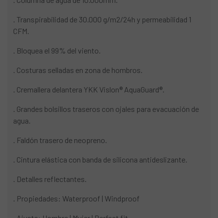
. Transpirabilidad de 30.000 g/m2/24h y permeabilidad 1
CFM.
. Bloquea el 99% del viento.
. Costuras selladas en zona de hombros.
. Cremallera delantera YKK Vislon® AquaGuard®.
. Grandes bolsillos traseros con ojales para evacuación de
agua.
. Faldón trasero de neopreno.
. Cintura elástica con banda de silicona antideslizante.
. Detalles reflectantes.
. Propiedades: Waterproof | Windproof
. Ajuste: Hombre | Mujer | Perfect fit