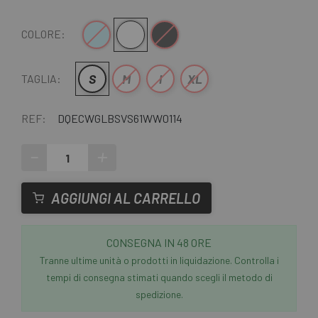
Azzurro
Bianco
Nero
COLORE:
S
M
l
XL
TAGLIA:
REF:
DQECWGLBSVS61WW0114
-
+
AGGIUNGI AL CARRELLO
CONSEGNA IN 48 ORE
Tranne ultime unità o prodotti in liquidazione. Controlla i
tempi di consegna stimati quando scegli il metodo di
spedizione.