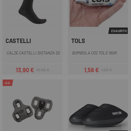
ESAURITO
CASTELLI
TOLS
CALZE CASTELLI DISTANZA 20
BOMBOLA CO2 TOLS 16GR
13,90 €
1,56 €
19,95 €
1,95 €
Prezzo
Prezzo base
Prezzo
Prezzo base
-4%