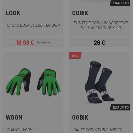
ESAURITO
LOOK
GOBIK
PUNTERE GOBIK IN NEOPRENE
CALAS LOOK JUEGO KEO GRIP
DEFENDER UNISEX 2.0
18,98 €
26 €
19,90 €
Prezzo
Prezzo base
Prezzo
-64%
ESAURITO
WOOM
GOBIK
GUANTI WOOM
CALZE GOBIK PURE UNISEX