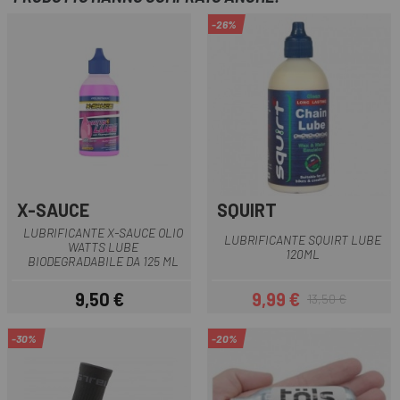
-26%
X-SAUCE
SQUIRT
LUBRIFICANTE X-SAUCE OLIO
LUBRIFICANTE SQUIRT LUBE
WATTS LUBE
120ML
BIODEGRADABILE DA 125 ML
9,50 €
9,99 €
13,50 €
Prezzo
Prezzo
Prezzo base
-30%
-20%