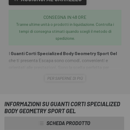
CONSEGNA IN 48 ORE
Tranne ultime unità o prodotti in liquidazione. Controlla i
tempi di consegna stimati quando scegli il metodo di
spedizione.
I
Guanti Corti Specialized Body Geometry Sport Gel
che ti presenta Escapa sono comodi, convenienti e
orientati alle prestazioni. Sono la scelta perfetta per
ciclisti più orientati al comfort e al divertimento che a
PER SAPERNE DI PIÙ
stabilire record ad ogni uscita. Presentano cuscinetti in
gel posizionati strategicamente su tutta la palma, con
imbottitura in schiuma aggiuntiva nelle aree di contatto
chiave. Questa combinazione garantisce che avrai una
INFORMAZIONI SU GUANTI CORTI SPECIALIZED
minima affaticamento alle mani dovuto alle vibrazioni,
BODY GEOMETRY SPORT GEL
ottenendo così più comfort e meno dolore.
SCHEDA PRODOTTO