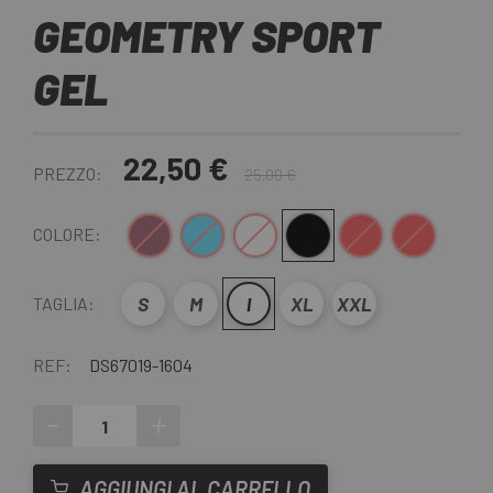
GEOMETRY SPORT
GEL
22,50 €
PREZZO:
25,00 €
BORDEAUX
Blu
Bianco
Nero
Rosso
Rosso nero
COLORE:
S
M
l
XL
XXL
TAGLIA:
REF:
DS67019-1604
-
+
AGGIUNGI AL CARRELLO