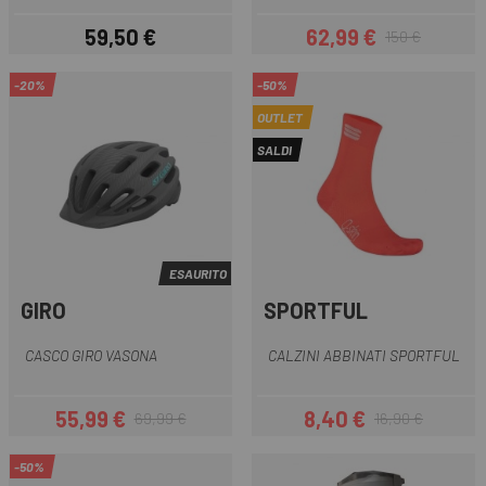
59,50 €
62,99 €
150 €
Prezzo
Prezzo
Prezzo base
-20%
-50%
OUTLET
SALDI
ESAURITO
GIRO
SPORTFUL
CASCO GIRO VASONA
CALZINI ABBINATI SPORTFUL
55,99 €
8,40 €
69,99 €
16,90 €
Prezzo
Prezzo base
Prezzo
Prezzo base
-50%