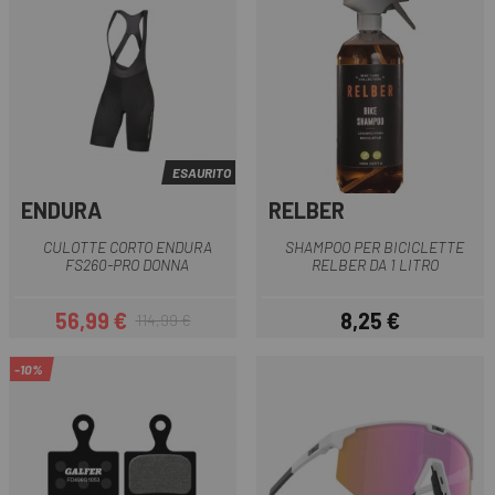
ESAURITO
ENDURA
RELBER
CULOTTE CORTO ENDURA
SHAMPOO PER BICICLETTE
FS260-PRO DONNA
RELBER DA 1 LITRO
56,99 €
8,25 €
114,99 €
Prezzo
Prezzo base
Prezzo
-10%