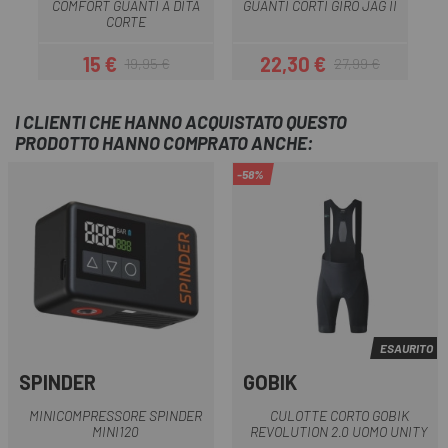
COMFORT GUANTI A DITA
GUANTI CORTI GIRO JAG II
CORTE
15 €
22,30 €
19,95 €
27,99 €
Prezzo
Prezzo base
Prezzo
Prezzo base
I CLIENTI CHE HANNO ACQUISTATO QUESTO
PRODOTTO HANNO COMPRATO ANCHE:
-58%
ESAURITO
SPINDER
GOBIK
MINICOMPRESSORE SPINDER
CULOTTE CORTO GOBIK
MINI120
REVOLUTION 2.0 UOMO UNITY