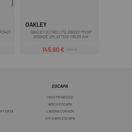
OAKLEY
Bianco
FD427
OAKLEY SUTRO LITE SWEEP MVDP
BRONZE SPLATTER/ PRIZM 24K
145,60 €
208 €
Prezzo
Prezzo base
ESCAPA
I NOSTRI NEGOZI
AMICO ESCAPA
 OFFERTA
LAVORA CON NOI!
CHI SIAMO ESCAPA