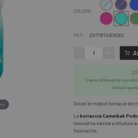
Azzurro
Blu scuro
Blu ara
COLORE:
Rosa
Turchese
Verde 
REF:
DX171874305062
-
+
A
CO
Tranne ultime unità o prodott
stimati quando
Scopri le migliori borracce dei 
ere
La
borraccia Camelbak Podiu
innovativa valvola a chiusura 
fuoriuscite.