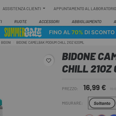
ASSISTENZA CLIENTI
APPUNTAMENTO AL LABORATORI
I
RUOTE
ACCESSORI
ABBIGLIAMENTO
BIDONI
BIDONE CAMELBAK PODIUM CHILL 21OZ 620ML
BIDONE CA
favorite_border
CHILL 21OZ
16,99 €
PREZZO:
19,
Soltanto
MISURARE: