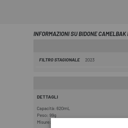
INFORMAZIONI SU BIDONE CAMELBAK 
FILTRO STAGIONALE
2023
DETTAGLI
Capacità: 620mL
Peso: 99g
Misure: 7.3x7.3x23.8cm