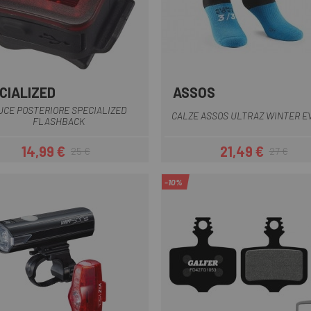
CIALIZED
ASSOS
Nero
Nero
UCE POSTERIORE SPECIALIZED
CALZE ASSOS ULTRAZ WINTER E
FLASHBACK
14,99 €
21,49 €
25 €
27 €
Prezzo
Prezzo base
Prezzo
Prezzo base
-10%