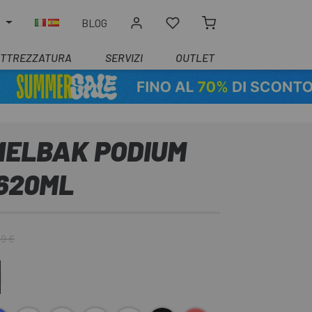
O
BLOG
ATTREZZATURA
SERVIZI
OUTLET
MELBAK PODIUM
 620ML
99 €