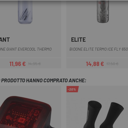
IANT
ELITE
Blu
Grigio
Grigio scuro
Grigio tras
ONE GIANT EVERCOOL THERMO
BIDONE ELITE TERMO ICE FLY 65
11,96 €
14,88 €
14,95 €
17,50 €
Prezzo
Prezzo base
Prezzo
Prezzo base
TO PRODOTTO HANNO COMPRATO ANCHE:
-20%