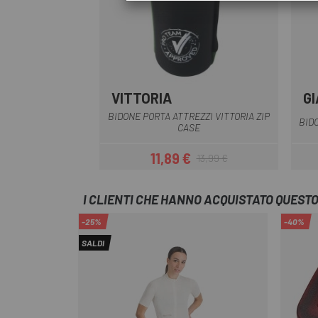
VITTORIA
G
BIDONE PORTA ATTREZZI VITTORIA ZIP
BID
CASE
11,89 €
13,99 €
Prezzo
Prezzo base
I CLIENTI CHE HANNO ACQUISTATO QUES
-25%
-40%
SALDI