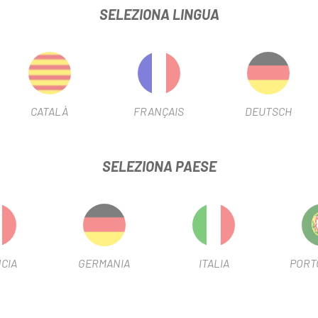
SELEZIONA LINGUA
rmico che mantiene l'acqua fino a 2 volte più fredda
Valve che previene schizzi e fuoriuscite
er il trasporto
pulizia
CATALÀ
FRANÇAIS
DEUTSCH
crobica Hydroguard
SELEZIONA PAESE
-15%
CIA
GERMANIA
ITALIA
PORT