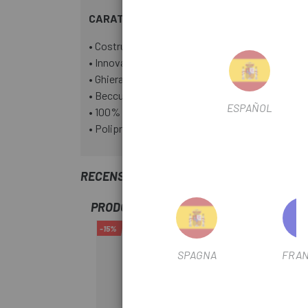
CARATTERISTICHE
• Costruzione a doppia parete con isolamento te
• Innovativa valvola di chiusura automatica Jet 
• Ghiera di bloccaggio ergonomica anti-perdite p
• Beccuccio in silicone removibile per una facile 
ESPAÑOL
• 100% senza BPA, BPS e BPF
• Polipropilene Trustate con tecnologia antimi
RECENSIONI TRUSTED SHOPS
PRODOTTI SIMILI
-15%
-20%
SPAGNA
FRAN