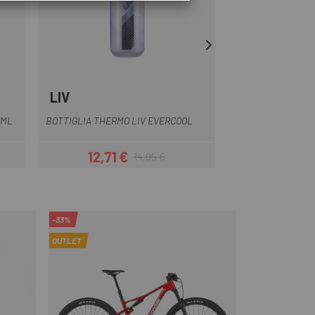
LIV
GOBIK
parente
Trasparente
Bi
BOTTIGLIA PORT
0ML
BOTTIGLIA THERMO LIV EVERCOOL
BYASI
12,71 €
1
14,95 €
Prezzo
Prezzo base
-33%
OUTLET