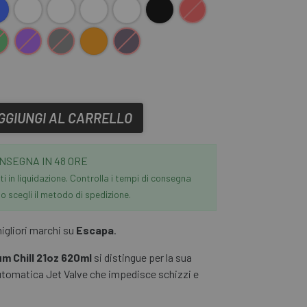
ncione
Bianco
Bianco grigio
Nero bianco
bianco rosso
Nero
Rosso
scuro
Viola
Grigio scuro
Rosso-arancio
Nero-Lilla
GGIUNGI AL CARRELLO
NSEGNA IN 48 ORE
i in liquidazione. Controlla i tempi di consegna
 scegli il metodo di spedizione.
migliori marchi su
Escapa
.
m Chill 21oz 620ml
si distingue per la sua
automatica Jet Valve che impedisce schizzi e