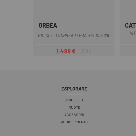
ORBEA
CAT
Nero
Verde bianco
KIT
BICICLETTA ORBEA TERRA H45 1X 2026
1.499 €
1.999 €
Prezzo
Prezzo base
ESPLORARE
BICICLETTE
RUOTE
ACCESSORI
ABBIGLIAMENTO