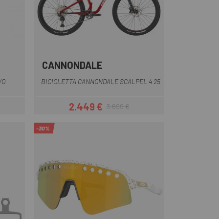
CANNONDALE
Giallo-Nero
Nero
Rosso
VO
BICICLETTA CANNONDALE SCALPEL 4 25
2.449 €
3.699 €
Prezzo
Prezzo base
-30%