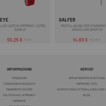
EYE
GALFER
Nero rosso
Multiplo
 LUCI CATEYE AMPP500 / VIZ150
PASTILLAS GALFER STANDARD 
(USB-C)
AVID ELIXIR-SRAM XX
55,25 €
14,83 €
65 €
16,48 €
Prezzo
Prezzo base
Prezzo
Prezzo base
INFORMAZIONE
SERVIZI
SPEDIZIONI
APPUNTAMENTO IN OFFICINA
CONDIZIONI DI ACQUISTO
MAPPA DEL SITO
PAGAMENTO SICURO
ISCRIVITI ORA E OTTIENI LA MIGLIORE
POLITICA SULLA PRIVACY
BLOG
GARANZIE