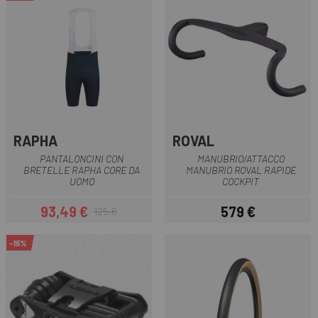
RAPHA
ROVAL
PANTALONCINI CON
MANUBRIO/ATTACCO
BRETELLE RAPHA CORE DA
MANUBRIO ROVAL RAPIDE
UOMO
COCKPIT
93,49 €
579 €
125 €
Prezzo
Prezzo base
Prezzo
-15%