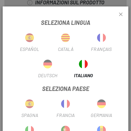
INFORMAZIONI SUL PRODOTTO
Il corpo principale del contenitore è realizzato in plastica
SELEZIONA LINGUA
priva di BPA e insapore, riciclabile 100% , mentre sia il
coperchio impermeabile di facile apertura che il corpo
flessibile sono lavabili in lavastoviglie.
ESPAÑOL
CATALÀ
FRANÇAIS
DETTAGLI
Capacità: 625 ml
Scritta logo Rapha
Plastica insapore
DEUTSCH
ITALIANO
Senza BPA
SELEZIONA PAESE
100% riciclabile
Lavabile in lavastoviglie
Coperchio impermeabile facile da usare
SPAGNA
FRANCIA
GERMANIA
RECENSIONI TRUSTED SHOPS