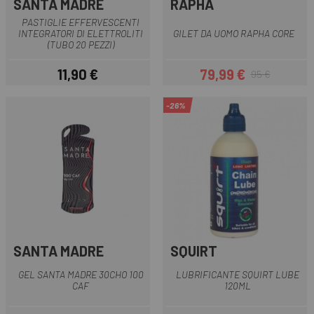
SANTA MADRE
RAPHA
PASTIGLIE EFFERVESCENTI
INTEGRATORI DI ELETTROLITI
GILET DA UOMO RAPHA CORE
(TUBO 20 PEZZI)
11,90 €
79,99 €
95 €
Prezzo
Prezzo
Prezzo base
-26%
SANTA MADRE
SQUIRT
GEL SANTA MADRE 30CHO 100
LUBRIFICANTE SQUIRT LUBE
CAF
120ML