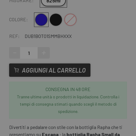
625ml
MISURARE:
Rosa blu
Nero
Trasparente
COLORE:
REF:
DUB1BOT01SMMBHXXX
-
+
AGGIUNGI AL CARRELLO
CONSEGNA IN 48 ORE
Tranne ultime unità o prodotti in liquidazione. Controlla i
tempi di consegna stimati quando scegli il metodo di
spedizione.
Divertiti a pedalare con stile con la bottiglia Rapha che ti
presentiamo su
Escapa
: la
bottiglia Rapha Small da