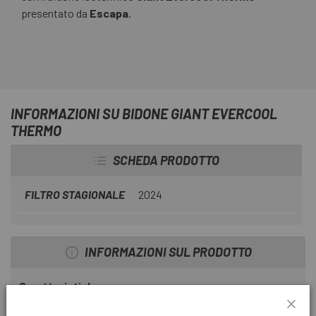
presentato da
Escapa
.
INFORMAZIONI SU BIDONE GIANT EVERCOOL
THERMO
SCHEDA PRODOTTO
FILTRO STAGIONALE
2024
INFORMAZIONI SUL PRODOTTO
Caratteristiche:
. Nuova tecnologia antimicrobica, plastica 100% priva di