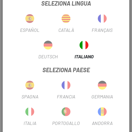
SELEZIONA LINGUA
BPA
. Tecnologia unica di versamento rapido per un flusso
ottimale, del 50% in più: valvola a doppio flusso
ESPAÑOL
CATALÀ
FRANÇAIS
. Isolamento termico
. Sempre fresco: costruzione a triplo strato per conservare
la freschezza per il doppio del tempo rispetto ad altre
DEUTSCH
ITALIANO
borracce.
SELEZIONA PAESE
RECENSIONI TRUSTED SHOPS
PRODOTTI SIMILI
SPAGNA
FRANCIA
GERMANIA
-15%
-15%
ITALIA
PORTOGALLO
ANDORRA