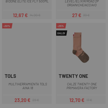
BIDONE ELITE ICE FLY 500ML
LEVEL/ELIXIR/ROAD 2P
ORGANICHE/ACCIAIO
12,67 €
27 €
14,90 €
30 €
Prezzo
Prezzo base
Prezzo
Prezzo base
-20%
-25%
SALDI
TOLS
TWENTY ONE
MULTIHERRAMIENTA TOLS
CALZE TWENTY ONE
AINA 18
PRIMAVERA FACTORY
23,20 €
12,70 €
29 €
17 €
Prezzo
Prezzo base
Prezzo
Prezzo base