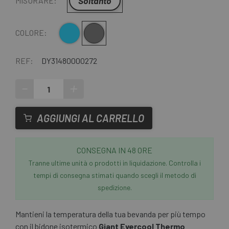
Soltanto
MISURARE:
Blu
Grigio
COLORE:
REF:
DY31480000272
-
+
AGGIUNGI AL CARRELLO
CONSEGNA IN 48 ORE
Tranne ultime unità o prodotti in liquidazione. Controlla i
tempi di consegna stimati quando scegli il metodo di
spedizione.
Mantieni la temperatura della tua bevanda per più tempo
con il bidone isotermico
Giant Evercool Thermo