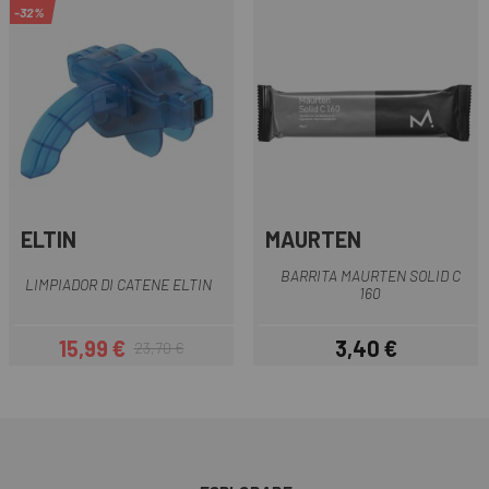
-32%
ELTIN
MAURTEN
BARRITA MAURTEN SOLID C
LIMPIADOR DI CATENE ELTIN
160
15,99 €
3,40 €
23,70 €
Prezzo
Prezzo base
Prezzo