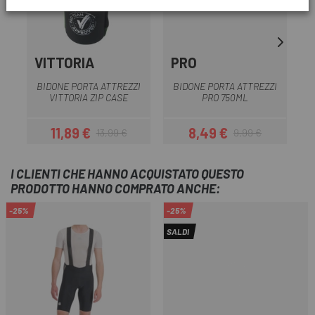
VITTORIA
PRO
BIDONE PORTA ATTREZZI
BIDONE PORTA ATTREZZI
VITTORIA ZIP CASE
PRO 750ML
F
11,89 €
8,49 €
13,99 €
9,99 €
Prezzo
Prezzo base
Prezzo
Prezzo base
I CLIENTI CHE HANNO ACQUISTATO QUESTO
PRODOTTO HANNO COMPRATO ANCHE:
-25%
-25%
SALDI