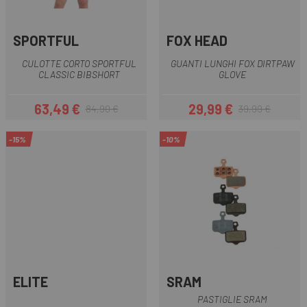
SPORTFUL
FOX HEAD
CULOTTE CORTO SPORTFUL
GUANTI LUNGHI FOX DIRTPAW
CLASSIC BIBSHORT
GLOVE
63,49 €
29,99 €
84,90 €
39,99 €
Prezzo
Prezzo base
Prezzo
Prezzo base
-15%
-10%
ELITE
SRAM
PASTIGLIE SRAM