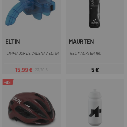
ELTIN
MAURTEN
LIMPIADOR DE CADENAS ELTIN
GEL MAURTEN 160
15,99 €
5 €
23,70 €
Precio
Precio regular
Precio
-41%