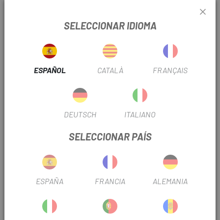
INFORMACIÓN DEL PRODUCTO
SELECCIONAR IDIOMA
Características:
. Nueva tecnología antimicrobiana, plástico 100% libre de
BPA
ESPAÑOL
CATALÀ
FRANÇAIS
. Tecnología única de vertido rápido para un flujo óptimo,
un 50 % mayor: válvula de doble caudal
DEUTSCH
ITALIANO
. Aislamiento térmico
SELECCIONAR PAÍS
. Siempre fresco: construcción de triple pared para
conservar la frescura el doble de tiempo que otros bidones.
ESPAÑA
FRANCIA
ALEMANIA
OPINIONES
PRODUCTOS SIMILARES
-15%
-15%