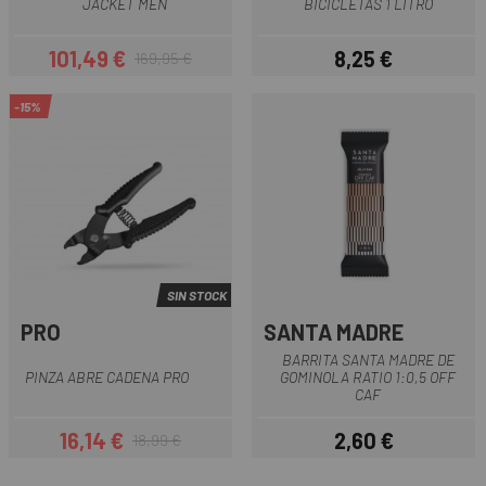
JACKET MEN
BICICLETAS 1 LITRO
101,49 €
8,25 €
169,95 €
Precio
Precio regular
Precio
-15%
SIN STOCK
PRO
SANTA MADRE
BARRITA SANTA MADRE DE
PINZA ABRE CADENA PRO
GOMINOLA RATIO 1:0,5 OFF
CAF
16,14 €
2,60 €
18,99 €
Precio
Precio regular
Precio