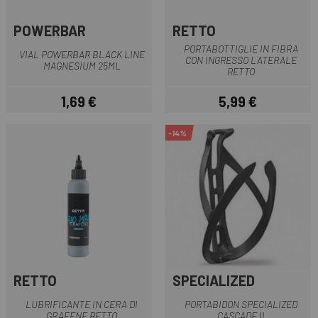
POWERBAR
RETTO
PORTABOTTIGLIE IN FIBRA
VIAL POWERBAR BLACK LINE
CON INGRESSO LATERALE
MAGNESIUM 25ML
RETTO
1,69 €
5,99 €
Prezzo
Prezzo
-14%
RETTO
SPECIALIZED
LUBRIFICANTE IN CERA DI
PORTABIDON SPECIALIZED
GRAFENE RETTO
CASCADE II