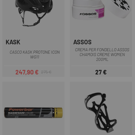
KASK
ASSOS
CREMA PER FONDELLO ASSOS
CASCO KASK PROTONE ICON
CHAMOIS CREME WOMEN
WG11
200ML
247,90 €
27 €
275 €
Prezzo
Prezzo base
Prezzo