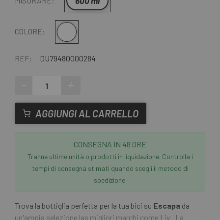
600 ml
MISURARE:
Trasparente
COLORE:
REF:
DU79480000284
-
+
AGGIUNGI AL CARRELLO
CONSEGNA IN 48 ORE
Tranne ultime unità o prodotti in liquidazione. Controlla i
tempi di consegna stimati quando scegli il metodo di
spedizione.
Trova la bottiglia perfetta per la tua bici su
Escapa
da
un'ampia selezione las migliori marchi come Liv . La