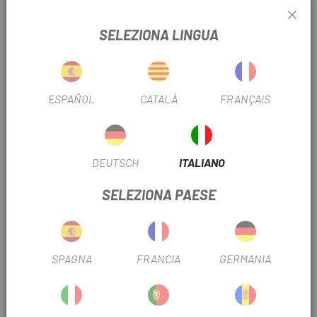
bevanda
Lavabile in lavastoviglie fino a 90°C
SELEZIONA LINGUA
Nuovo design degli ugelli per un flusso d'acqua migliore del
50%. Tipo di valvola DoubleSpring™
ESPAÑOL
CATALÀ
FRANÇAIS
Pareti a doppio isolamento per mantenere la tua bevanda
fredda
Materiale: polipropilene resistente al calore
DEUTSCH
ITALIANO
Peso: 70 g
SELEZIONA PAESE
Capacità: 650ml
RECENSIONI TRUSTED SHOPS
SPAGNA
FRANCIA
GERMANIA
PRODOTTI SIMILI
-15%
-20%