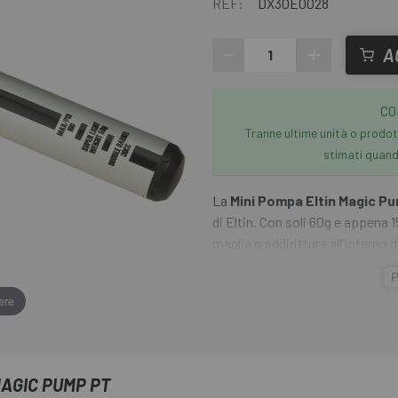
REF:
DX30E0028
-
+
A
CO
Tranne ultime unità o prodott
stimati quando
La
Mini Pompa Eltin Magic P
di Eltin. Con soli 60g e appena 1
maglia o addirittura all'intern
di 160 psi e ha una testa prest
P
doppia asta è realizzata in legg
ere
per il telaio della bicicletta.
MAGIC PUMP PT