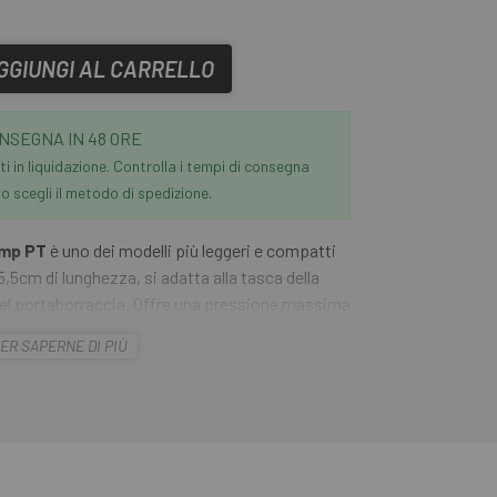
GGIUNGI AL CARRELLO
NSEGNA IN 48 ORE
i in liquidazione. Controlla i tempi di consegna
 scegli il metodo di spedizione.
ump PT
è uno dei modelli più leggeri e compatti
5,5cm di lunghezza, si adatta alla tasca della
o del portaborraccia. Offre una pressione massima
a con tappo protettivo contro fango e sporco. La
ER SAPERNE DI PIÙ
ero e resistente alluminio. Include un supporto