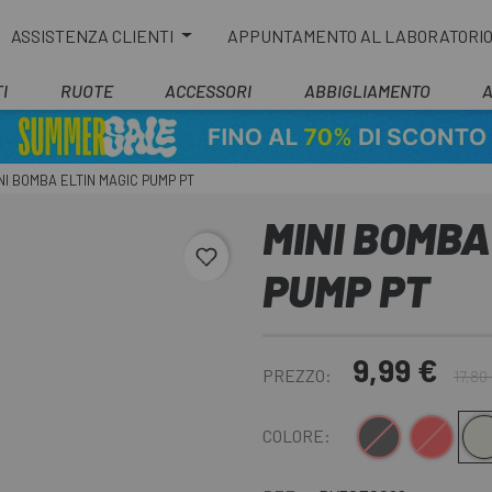
ASSISTENZA CLIENTI
APPUNTAMENTO AL LABORATORI
I
RUOTE
ACCESSORI
ABBIGLIAMENTO
NI BOMBA ELTIN MAGIC PUMP PT
MINI BOMBA
favorite_border
PUMP PT
9,99 €
PREZZO:
17,80
Nero
Rosso
Argento
COLORE: