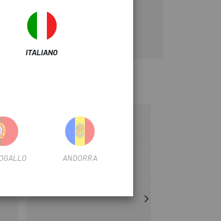
ITALIANO
-53%
-20%
OUTLET
OGALLO
ANDORRA