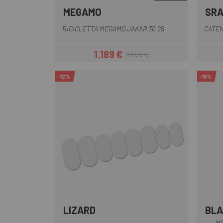
MEGAMO
SR
Grigio
Marrone
Arancia
Argento
BICICLETTA MEGAMO JAKAR 30 25
CATEN
1.189 €
1.699 €
Prezzo
Prezzo base
-12%
-15%
LIZARD
BL
Trasparente
ME