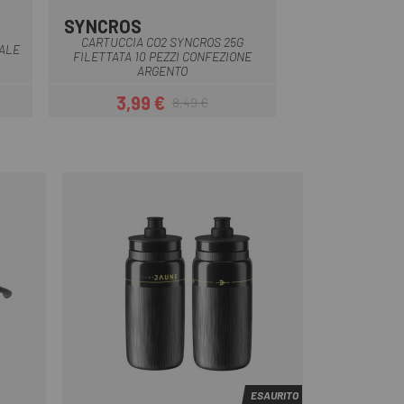
SYNCROS
TOLS
Multiplo
Blu
CARTUCCIA CO2 SYNCROS 25G
TALE
FILETTATA 10 PEZZI CONFEZIONE
ADATTATORE TOLS 
ARGENTO
3,99 €
9,52 
8,49 €
Prezzo
Prezzo base
ESAURITO