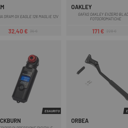
AM
OAKLEY
Multiplo
GAFAS OAKLEY EVZERO BLA
A SRAM GX EAGLE 126 MAGLIE 12V
FOTOCROMATICHE
32,40 €
171 €
36 €
228 €
Prezzo
Prezzo base
Prezzo
Prezzo base
ESAURITO
E
ACKBURN
ORBEA
Multiplo
Nero
DIDOR DI PRESSIONE DIGITALE