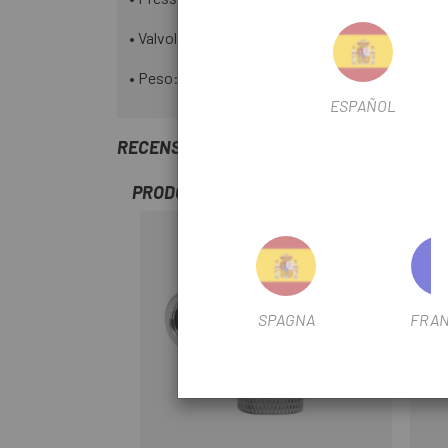
• Valvola presta, con tappo antifango.
• Peso: 58 g.
ESPAÑOL
RECENSIONI TRUSTED SHOPS
PRODOTTI SIMILI
-20%
SPAGNA
FRAN