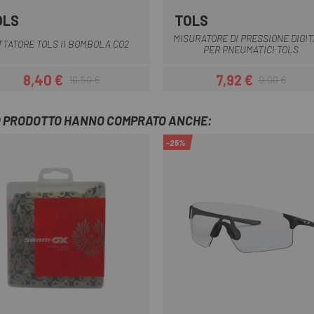
OLS
TOLS
Nero
MISURATORE DI PRESSIONE DIGI
TTATORE TOLS II BOMBOLA CO2
PER PNEUMATICI TOLS
8,40 €
7,92 €
10,50 €
9,90 €
Prezzo
Prezzo base
Prezzo
Prezzo base
TO PRODOTTO HANNO COMPRATO ANCHE:
-25%