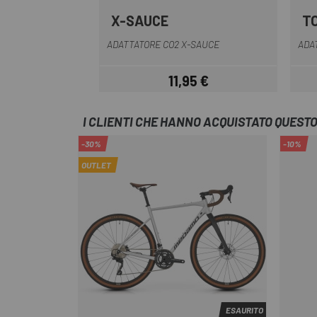
X-SAUCE
T
Grigio
ADATTATORE CO2 X-SAUCE
ADA
11,95 €
Prezzo
I CLIENTI CHE HANNO ACQUISTATO QUES
-30%
-10%
OUTLET
ESAURITO