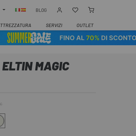
O
BLOG
ATTREZZATURA
SERVIZI
OUTLET
 ELTIN MAGIC
 €
 opaco