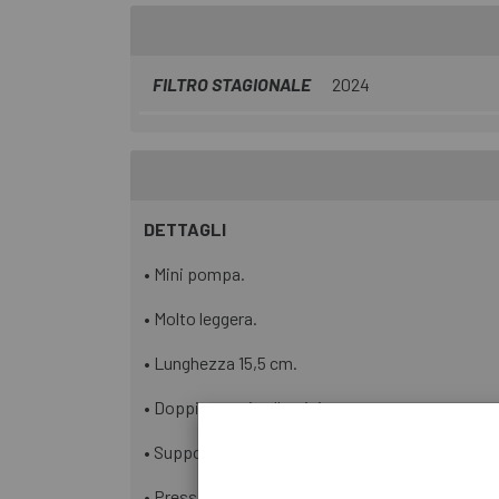
FILTRO STAGIONALE
2024
DETTAGLI
• Mini pompa.
• Molto leggera.
• Lunghezza 15,5 cm.
• Doppia asta in alluminio.
• Supporto incluso.
• Pressione massima 160 PSI.