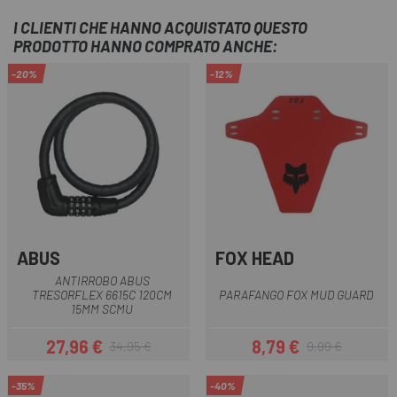
I CLIENTI CHE HANNO ACQUISTATO QUESTO
PRODOTTO HANNO COMPRATO ANCHE:
-20%
-12%
ABUS
FOX HEAD
ANTIRROBO ABUS
TRESORFLEX 6615C 120CM
PARAFANGO FOX MUD GUARD
15MM SCMU
27,96 €
8,79 €
34,95 €
9,99 €
Prezzo
Prezzo base
Prezzo
Prezzo base
-35%
-40%