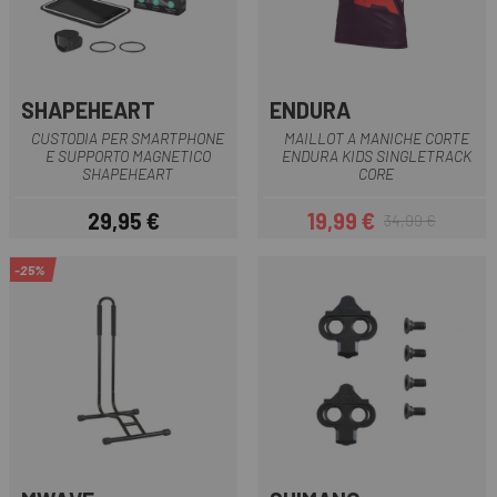
SHAPEHEART
ENDURA
CUSTODIA PER SMARTPHONE
MAILLOT A MANICHE CORTE
E SUPPORTO MAGNETICO
ENDURA KIDS SINGLETRACK
SHAPEHEART
CORE
29,95 €
19,99 €
34,99 €
Prezzo
Prezzo
Prezzo base
-25%