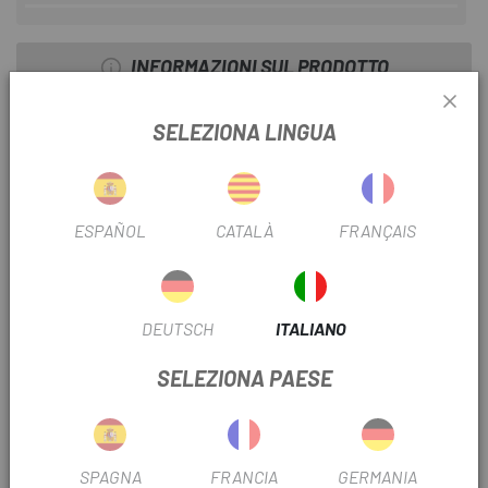
INFORMAZIONI SUL PRODOTTO
CARATTERISTICHE
SELEZIONA LINGUA
- Tubo flessibile lungo con valvola Schrader in metallo e
adattatore per valvola Presta
- Manometro industriale da 1,5"
ESPAÑOL
CATALÀ
FRANÇAIS
- Pompa in alluminio con sistema a 2 stadi
- Commutabile tra alto volume e alta pressione
- Valvola di rilascio dell'aria
- Supporto incluso
DEUTSCH
ITALIANO
- 300 psi max. / 20 bar max.
SELEZIONA PAESE
DETTAGLI
- PESO: 210g
- MATERIALE: Alluminio
SPAGNA
FRANCIA
GERMANIA
- DIMENSIONI (Lunghezza): 24cm