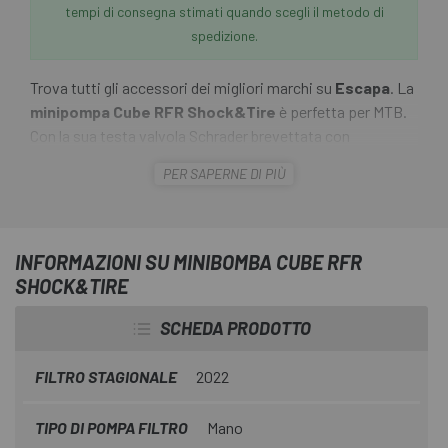
tempi di consegna stimati quando scegli il metodo di
spedizione.
Trova tutti gli accessori dei migliori marchi su
Escapa
. La
minipompa
Cube RFR Shock&Tire
è perfetta per MTB.
Con la sua testa valvola Schrader brevettata con
adattatore Presta e un tubo flessibile e lungo, la pompa
PER SAPERNE DI PIÙ
per shock garantisce la massima flessibilità. A seconda
dell'uso previsto, posso anche scegliere tra alta pressione
e grande volume. Per avere più controllo sull'aria dei miei
pneumatici, controllo sempre il manometro e lo regolo con
INFORMAZIONI SU MINIBOMBA CUBE RFR
il pulsante di sgonfiaggio.
SHOCK&TIRE
SCHEDA PRODOTTO
FILTRO STAGIONALE
2022
TIPO DI POMPA FILTRO
Mano