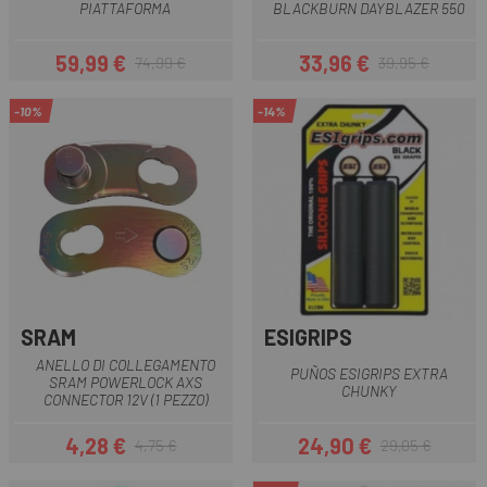
PIATTAFORMA
BLACKBURN DAYBLAZER 550
59,99 €
33,96 €
74,99 €
39,95 €
Prezzo
Prezzo base
Prezzo
Prezzo base
-10%
-14%
SRAM
ESIGRIPS
ANELLO DI COLLEGAMENTO
PUÑOS ESIGRIPS EXTRA
SRAM POWERLOCK AXS
CHUNKY
CONNECTOR 12V (1 PEZZO)
4,28 €
24,90 €
4,75 €
29,05 €
Prezzo
Prezzo base
Prezzo
Prezzo base