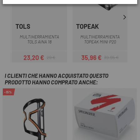
TOLS
TOPEAK
MULTIHERRAMIENTA
MULTIHERRAMIENTA
TOLS AINA 18
TOPEAK MINI P20
T
23,20 €
35,96 €
29 €
39,95 €
Prezzo
Prezzo base
Prezzo
Prezzo base
I CLIENTI CHE HANNO ACQUISTATO QUESTO
PRODOTTO HANNO COMPRATO ANCHE:
-15%