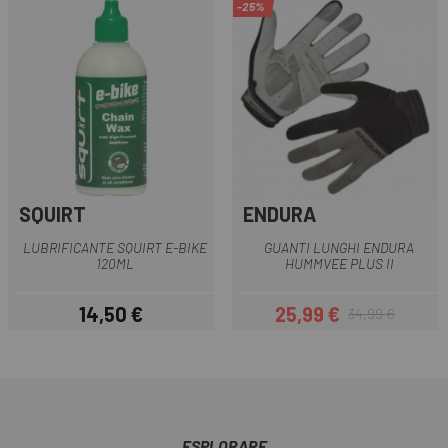
-25%
SQUIRT
ENDURA
LUBRIFICANTE SQUIRT E-BIKE
GUANTI LUNGHI ENDURA
120ML
HUMMVEE PLUS II
14,50 €
25,99 €
34,99 €
Prezzo
Prezzo
Prezzo base
ESPLORARE