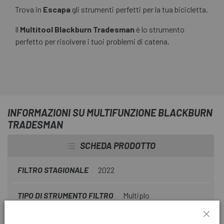
Trova in
Escapa
gli strumenti perfetti per la tua bicicletta.
Il
Multitool Blackburn Tradesman
è lo strumento
perfetto per risolvere i tuoi problemi di catena.
INFORMAZIONI SU MULTIFUNZIONE BLACKBURN
TRADESMAN
SCHEDA PRODOTTO
FILTRO STAGIONALE
2022
TIPO DI STRUMENTO FILTRO
Multiplo