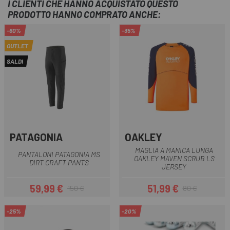
I CLIENTI CHE HANNO ACQUISTATO QUESTO
PRODOTTO HANNO COMPRATO ANCHE:
-60%
-35%
OUTLET
SALDI
PATAGONIA
OAKLEY
MAGLIA A MANICA LUNGA
PANTALONI PATAGONIA MS
OAKLEY MAVEN SCRUB LS
DIRT CRAFT PANTS
JERSEY
59,99 €
51,99 €
150 €
80 €
Prezzo
Prezzo base
Prezzo
Prezzo base
-25%
-20%