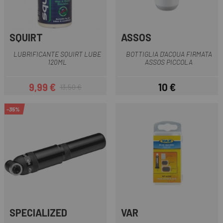
SQUIRT
ASSOS
LUBRIFICANTE SQUIRT LUBE
BOTTIGLIA D'ACQUA FIRMATA
120ML
ASSOS PICCOLA
9,99 €
10 €
13,50 €
Prezzo
Prezzo base
Prezzo
-35%
SPECIALIZED
VAR