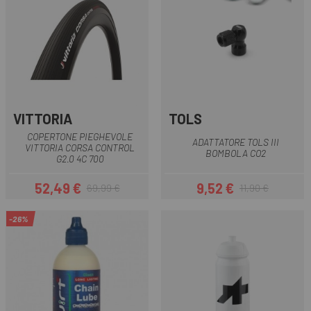
VITTORIA
TOLS
COPERTONE PIEGHEVOLE
ADATTATORE TOLS III
VITTORIA CORSA CONTROL
BOMBOLA CO2
G2.0 4C 700
52,49 €
9,52 €
69,99 €
11,90 €
Prezzo
Prezzo base
Prezzo
Prezzo base
-26%