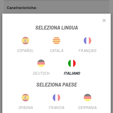
Caratteristiche:
- Design rivoluzionario: il suo design a doppia testa
consente un utilizzo più efficiente, con un lato progettato
SELEZIONA LINGUA
per lo smontaggio e l'altro per il montaggio dei pneumatici.
- Materiale resistente: realizzato in materiale composito
leggero, super resistente e durevole, che garantisce una
ESPAÑOL
CATALÀ
FRANÇAIS
lunga durata.
- Versatilità: adatto a tutti i tipi di biciclette: da strada, da
montagna, elettriche, per bambini, BMX e molte altre.
DEUTSCH
ITALIANO
- Facile da usare: il suo design intuitivo rende la
SELEZIONA PAESE
sostituzione degli pneumatici più rapida e semplice.
- Caratteristiche aggiuntive: include un dispositivo di
rimozione del nucleo della valvola Presta a 45 gradi e uno
sgonfiatore della valvola Schrader.
SPAGNA
FRANCIA
GERMANIA