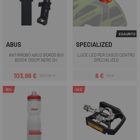
ESAURITO
ABUS
SPECIALIZED
ANTIRROBO ABUS BORDO BIG
LUCE LED PER CASCO CENTRO
6000K 120CM NERO SH
SPECIALIZED
103,96 €
6 €
129,95 €
10 €
Prezzo
Prezzo base
Prezzo
Prezzo base
-15%
-14%