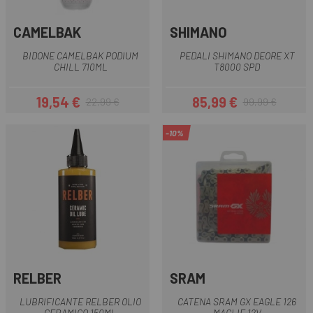
CAMELBAK
SHIMANO
BIDONE CAMELBAK PODIUM
PEDALI SHIMANO DEORE XT
CHILL 710ML
T8000 SPD
19,54 €
85,99 €
22,99 €
99,99 €
Prezzo
Prezzo base
Prezzo
Prezzo base
-10%
RELBER
SRAM
LUBRIFICANTE RELBER OLIO
CATENA SRAM GX EAGLE 126
CERAMICO 150ML
MAGLIE 12V