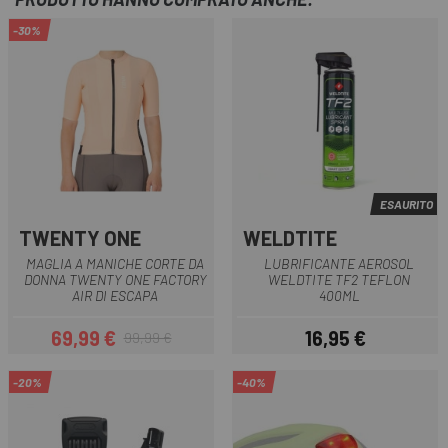
-30%
ESAURITO
TWENTY ONE
WELDTITE
MAGLIA A MANICHE CORTE DA
LUBRIFICANTE AEROSOL
DONNA TWENTY ONE FACTORY
WELDTITE TF2 TEFLON
AIR DI ESCAPA
400ML
69,99 €
16,95 €
99,99 €
Prezzo
Prezzo base
Prezzo
-20%
-40%