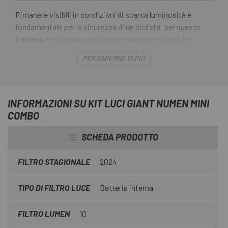
Rimanere visibili in condizioni di scarsa luminosità è
fondamentale per la sicurezza di un ciclista, per questo
Escapa
ti offre una vasta selezione delle migliori luci.
PER SAPERNE DI PIÙ
Il
Kit Luci Giant Numen Mini Combo
include una luce
anteriore e una posteriore, ognuna con due LED luminosi.
Si montano facilmente senza attrezzi con una cinghia di
gomma e hanno un'autonomia fino a 100 ore ciascuna.
INFORMAZIONI SU KIT LUCI GIANT NUMEN MINI
COMBO
SCHEDA PRODOTTO
FILTRO STAGIONALE
2024
TIPO DI FILTRO LUCE
Batteria interna
FILTRO LUMEN
10