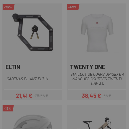
-25%
-40%
ELTIN
TWENTY ONE
MAILLOT DE CORPS UNISEXE À
CADENAS PLIANT ELTIN
MANCHES COURTES TWENTY
ONE 3.0
21,41 €
38,45 €
28,55 €
65 €
Prix
Prix habituel
Prix
Prix habituel
-19%