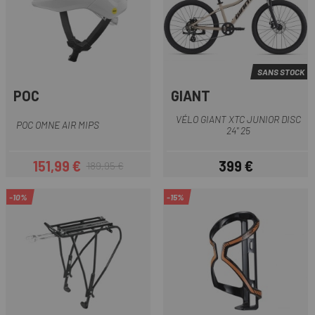
SANS STOCK
POC
GIANT
VÉLO GIANT XTC JUNIOR DISC
POC OMNE AIR MIPS
24" 25
151,99 €
399 €
189,95 €
Prix
Prix habituel
Prix
-10%
-15%