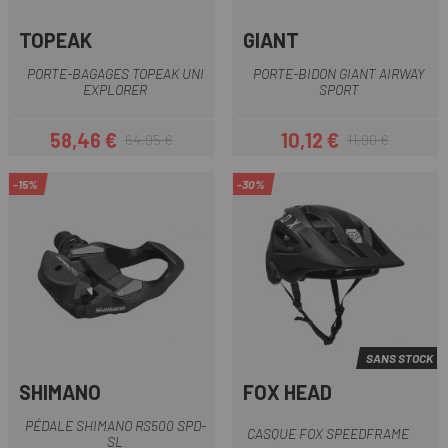
TOPEAK
GIANT
PORTE-BAGAGES TOPEAK UNI
PORTE-BIDON GIANT AIRWAY
EXPLORER
SPORT
58,46 €
10,12 €
64,95 €
11,90 €
Prix
Prix habituel
Prix
Prix habituel
-15%
-30%
SANS STOCK
SHIMANO
FOX HEAD
PÉDALE SHIMANO RS500 SPD-
CASQUE FOX SPEEDFRAME
SL