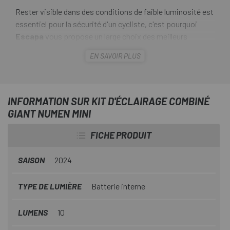
Rester visible dans des conditions de faible luminosité est
essentiel pour la sécurité d'un cycliste, c'est pourquoi
Escapa
vous propose un large choix des meilleurs
éclairages.
EN SAVOIR PLUS
Le
kit d'éclairage Giant Numen Mini Combo
comprend
un feu avant et un feu arrière, chacun avec deux LED
lumineuses. Ils se montent facilement sans outils grâce à
INFORMATION SUR KIT D'ÉCLAIRAGE COMBINÉ
un bracelet en caoutchouc et ont une autonomie allant
GIANT NUMEN MINI
jusqu'à 100 heures chacun.
FICHE PRODUIT
SAISON
2024
TYPE DE LUMIÈRE
Batterie interne
LUMENS
10