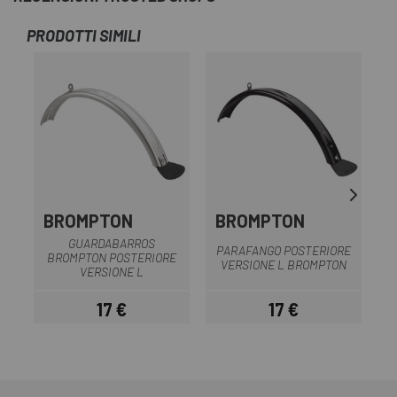
PRODOTTI SIMILI
-1
BROMPTON
BROMPTON
GUARDABARROS
PARAFANGO POSTERIORE
BROMPTON POSTERIORE
VERSIONE L BROMPTON
VERSIONE L
17 €
17 €
Prezzo
Prezzo