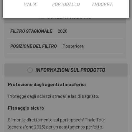
RACK
ITALIA
PORTOGALLO
ANDORRA
SCHEDA PRODOTTO
FILTRO STAGIONALE
2026
POSIZIONE DEL FILTRO
Posteriore
INFORMAZIONI SUL PRODOTTO
Protezione dagli agenti atmosferici
Protegge dagli schizzi stradali e las di bagnato.
Fissaggio sicuro
Si monta direttamente sul portapacchi Thule Tour
(generazione 2026) per un adattamento perfetto.