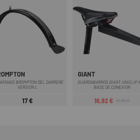
ROMPTON
GIANT
Negre
Negre
AFANGS BROMPTON DEL DARRERE
GUARDABARROS GIANT UNICLIP 
VERSION L
BASE DE CONEXION
17 €
16,92 €
19,90 €
Preu
Preu
Preu regular