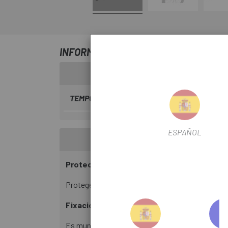
INFORMACIÓ SOBRE PARAFANGS THUL
TEMPORADA
2026
ESPAÑOL
Protecció davant de la intempèrie
Protegeix contra la rosada de la carretera i las
Fixació segura
Es munta directament al Thule Tour Rack (gener