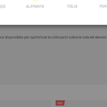
NÇA
ALEMANYA
ITÀLIA
POR
·locat sobre la roda del darrere
s disponibles per optimitzar la col·locació sobre la roda del darrere
-15%