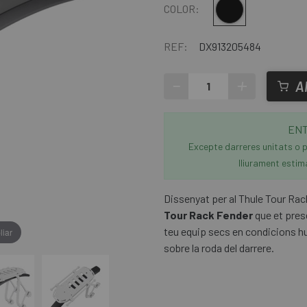
Negre
COLOR:
REF:
DX913205484
-
+
A
ENT
Excepte darreres unitats o p
lliurament estim
Dissenyat per al Thule Tour Rac
Tour Rack Fender
que et pre
teu equip secs en condicions 
liar
sobre la roda del darrere.