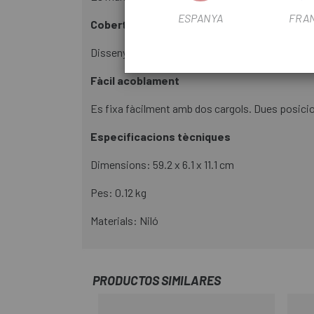
ESPANYA
FRA
Cobertura de la roda del darrere
Dissenyat per al seu ús quan el Tour Rack està col
Fàcil acoblament
Es fixa fàcilment amb dos cargols. Dues posicion
Especificacions tècniques
Dimensions: 59.2 x 6.1 x 11.1 cm
Pes: 0.12 kg
Materials: Niló
PRODUCTOS SIMILARES