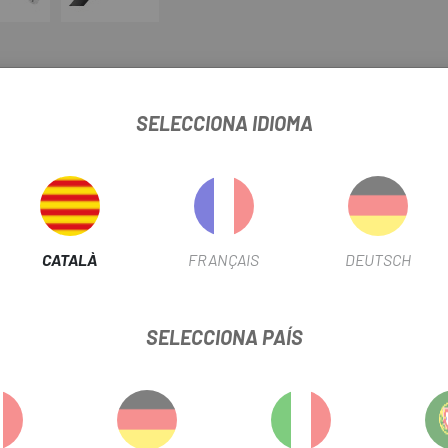
E TOUR RACK FENDER
SELECCIONA IDIOMA
FITXA DE PRODUCTE
POSICIÓ
Darrere
CATALÀ
FRANÇAIS
DEUTSCH
INFORMACIÓ DEL PRODUCTE
SELECCIONA PAÍS
 condicions humides
ació 2026) per a un ajustament perfecte