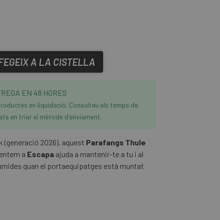
FEGEIX A LA CISTELLA
REGA EN 48 HORES
roductes en liquidació. Consulteu els temps de
ats en triar el mètode d'enviament.
k (generació 2026), aquest
Parafangs Thule
sentem a
Escapa
ajuda a mantenir-te a tu i al
humides quan el portaequipatges està muntat