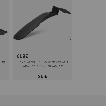
CUBE
BROMPTON
Negre
Gr
AMB
PARAFANGS CUBE ACID MUDGUARD
PARAFANGS BROM
VANE PRO 27.5-29 DAVANTER
20 €
1
Preu