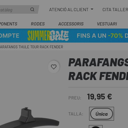
ATENCIÓ AL CLIENT
CITA TALLE
PONENTS
RODES
ACCESSORIS
VESTUARI
PARAFANGS THULE TOUR RACK FENDER
PARAFANGS
favorite_border
RACK FEND
19,95 €
PREU:
Única
TALLA: