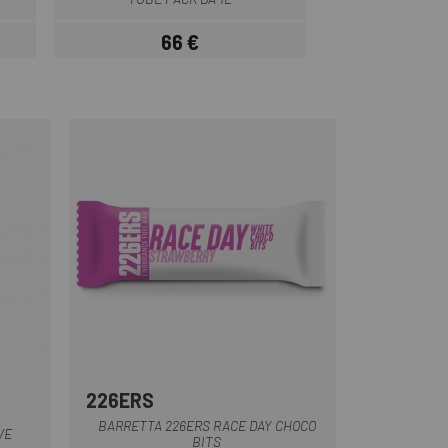
66 €
5
Prezzo
226ERS
BARRETTA 226ERS RACE DAY CHOCO
VE
BITS