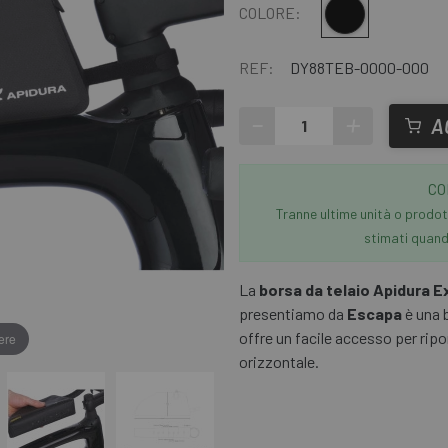
Nero giallo
COLORE:
REF:
DY88TEB-0000-000
-
+
A
CO
Tranne ultime unità o prodott
stimati quando
La
borsa da telaio Apidura E
presentiamo da
Escapa
è una 
offre un facile accesso per ripor
ere
orizzontale.