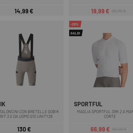
14,99 €
19,99 €
29,95 €
Prezzo
Prezzo
Prezzo base
-25%
SALDI
IK
SPORTFUL
Verde scuro
Marrone chiaro
Azzurro
Bianco
Lilla
Arancia
Nero
+3
TALONCINI CON BRETELLE GOBIK
MAGLIA SPORTFUL SRK 2 A MA
RIT 3.0 DA UOMO G10 UNITY26
CORTE
130 €
66,99 €
89,90 €
Prezzo
Prezzo
Prezzo base