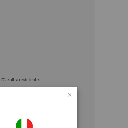
0% e ultra resistente.
e PFC.