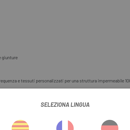
 giunture
requenza e tessuti personalizzati per una struttura impermeabile 10
 saldabile e resistente con anima a trama incrociata. Privo di PFA 
SELEZIONA LINGUA
 design su misura, testati per resistere las condizioni più estreme.
e.