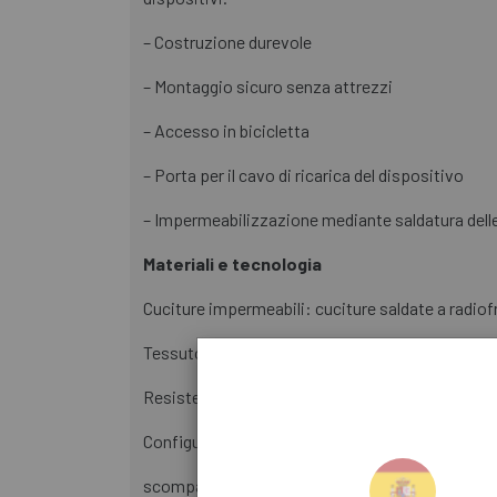
– Costruzione durevole
– Montaggio sicuro senza attrezzi
– Accesso in bicicletta
– Porta per il cavo di ricarica del dispositivo
– Impermeabilizzazione mediante saldatura delle
Materiali e tecnologia
Cuciture impermeabili: cuciture saldate a radiof
Tessuto da spedizione: tessuto 3L impermeabile,
Resistente: Realizzato per durare, con tessuti e
Configurazione dello storage:
scomparto principale con interno facile da pulir