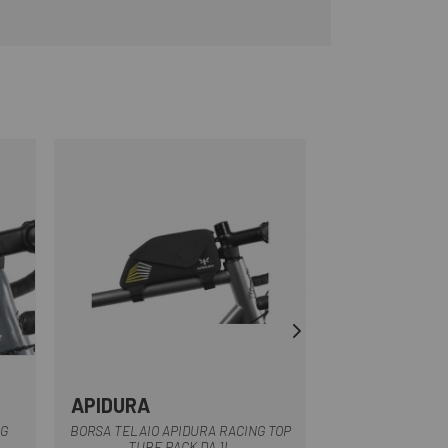
APIDURA
APIDURA
Nero
NG
BORSA TELAIO APIDURA RACING TOP
BORSA TELAIO AP
TUBE PACK DA 1L
TUBE PAC