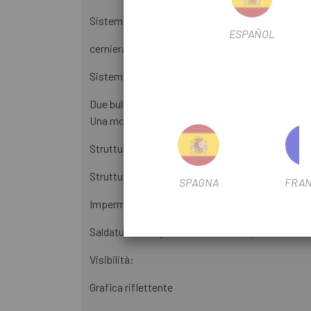
Sistema di chiusura:
ESPAÑOL
cerniera impermeabile
Sistema di fissaggio:
Due bulloni "senza attrezzi" si fissano alle staffe
Una morbida cinghia in velcro si fissa al volante.
Struttura rinforzata:
Struttura integrata in HDPE
SPAGNA
FRAN
Impermeabilizzazione:
Saldatura delle giunzioni: materiali personalizza
Visibilità:
Grafica riflettente