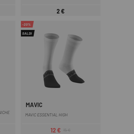
2 €
Prezzo
-20%
SALDI
MAVIC
Bianco
Crema
Nero
NICHE
MAVIC ESSENTIAL HIGH
12 €
15 €
Prezzo
Prezzo base