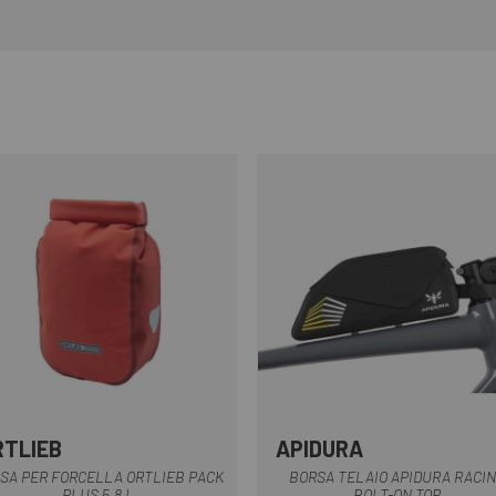
RTLIEB
APIDURA
Nero
Rosso
Nero
SA PER FORCELLA ORTLIEB PACK
BORSA TELAIO APIDURA RACI
PLUS 5,8 L
BOLT-ON TOP