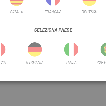
CATALÀ
FRANÇAIS
DEUTSCH
SELEZIONA PAESE
 del tubo orizzontale.
CIA
GERMANIA
ITALIA
PORT
ti e saldatura a radiofrequenza creano giunzioni a tenuta stagna.