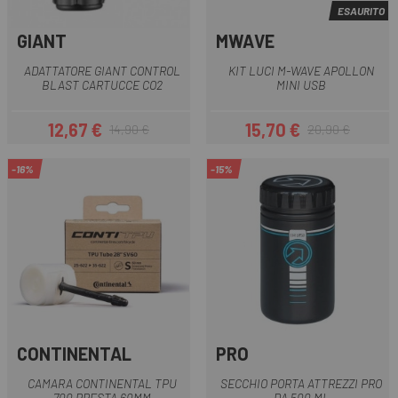
ESAURITO
GIANT
MWAVE
ADATTATORE GIANT CONTROL
KIT LUCI M-WAVE APOLLON
BLAST CARTUCCE CO2
MINI USB
12,67 €
15,70 €
14,90 €
20,90 €
Prezzo
Prezzo base
Prezzo
Prezzo base
-16%
-15%
CONTINENTAL
PRO
CAMARA CONTINENTAL TPU
SECCHIO PORTA ATTREZZI PRO
700 PRESTA 60MM
DA 500 ML