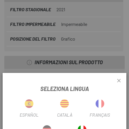
FILTRO STAGIONALE
2021
FILTRO IMPERMEABILE
Impermeabile
POSIZIONE DEL FILTRO
Grafico
INFORMAZIONI SUL PRODOTTO
Con un'innovativa apertura a scatto magnetico per un
accesso rapido, questa borsa impermeabile e avvitabile
SELEZIONA LINGUA
per tubo superiore è ideale per conservare pacchi batterie,
telefoni cellulari e articoli essenziali per le gare. Realizzata
con un laminato impermeabile ultraleggero sviluppato da
Apidura, la borsa si adatta saldamente ai perni del tubo
ESPAÑOL
CATALÀ
FRANÇAIS
superiore comuni sulle biciclette gravel e da avventura, con
due opzioni di montaggio per adattarsi a diverse