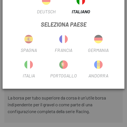
dimensioni e geometrie del telaio. L'apertura
completamente impermeabile offre un accesso rapido e
DEUTSCH
ITALIANO
una visione chiara di tutto il contenuto della borsa per tubo
superiore avvitabile, mantenendo i tuoi effetti personali
SELEZIONA PAESE
asciutti.
Una struttura imbottita in schiuma a celle chiuse protegge
SPAGNA
FRANCIA
GERMANIA
il telaio e i componenti elettronici dai danni sui percorsi in
ghiaia non sigillati e, per una maggiore comodità, una porta
cavi protetta consente di caricare dispositivi in
movimento. Le caratteristiche riflettenti ad alto contrasto
ITALIA
PORTOGALLO
ANDORRA
appositamente progettate migliorano la visibilità laterale
in tutte le condizioni di luce.
La borsa per tubo superiore da corsa è un'utile borsa
indipendente per il gravel o come parte di una
configurazione completa della serie Racing.