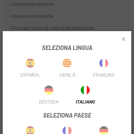
– Costruzione durevole
– Accesso in bicicletta
– Porta per il cavo di ricarica del dispositivo
– Impermeabilizzazione mediante saldatura delle giunture
SELEZIONA LINGUA
Materiali e tecnologia
Tessuto da spedizione: tessuto 3L impermeabile, saldabile
e resistente con anima a trama incrociata. Privo di PFA e
ESPAÑOL
CATALÀ
FRANÇAIS
PFC.
Cuciture impermeabili: cuciture saldate a radiofrequenza e
tessuti personalizzati per una struttura impermeabile
DEUTSCH
ITALIANO
100% e ultra resistente.
SELEZIONA PAESE
Resistente: Realizzato per durare, con tessuti e design su
misura, testati per resistere las condizioni più estreme.