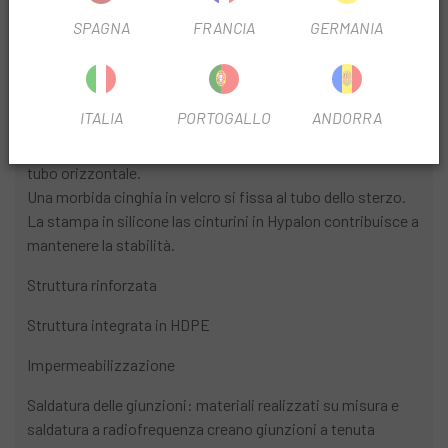
Configurazione dello spazio di archiviazione: scomparto
SPAGNA
FRANCIA
GERMANIA
principale con interno facile da pulire.
Sistema di chiusura: cerniera impermeabile
Sistema di fissaggio:
ITALIA
PORTOGALLO
ANDORRA
Due cinghie di stabilizzazione in Hypalon sono fissate al
tubo orizzontale.
Una morbida cinghia in velcro si fissa al tubo dello sterzo.
La stampa in silicone las cinturini in Hypalon contribuisce a
mantenere la stabilità.
Struttura rinforzata
Struttura integrata in HDPE
Impermeabilizzazione
Saldatura delle giunzioni: materiali realizzati su misura e
saldatura a radiofrequenza creano giunzioni a tenuta