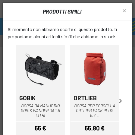
PRODOTTI SIMILI
Al momento non abbiamo scorte di questo prodotto, ti
proponiamo alcuni articoli simili che abbiamo in stock
-10%
favori
GOBIK
ORTLIEB
JR
BORSA DA MANUBRIO
BORSA PER FORCELLA
BO
GOBIK WANDER DA 1,5
ORTLIEB PACK PLUS
LITRI
5,8 L
55 €
55,80 €
4
Prezzo
Prezzo