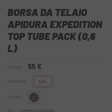
BORSA DA TELAIO
APIDURA EXPEDITION
TOP TUBE PACK (0,6
L)
55 €
PREZZO:
0,6 L
MISURARE:
Nero giallo
COLORE:
REF:
DY88TES-0000-000