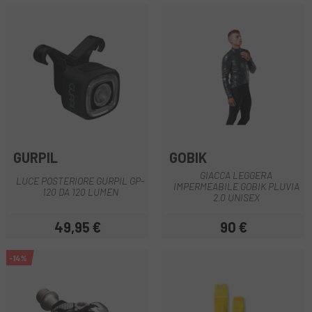
GURPIL
GOBIK
GIACCA LEGGERA
LUCE POSTERIORE GURPIL GP-
IMPERMEABILE GOBIK PLUVIA
120 DA 120 LUMEN
2.0 UNISEX
49,95 €
90 €
Prezzo
Prezzo
-14%