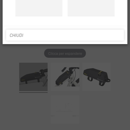
CHIUDI
Clicca per espandere