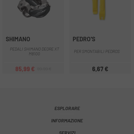
SHIMANO
PEDRO'S
PEDALI SHIMANO DEORE XT
PER SMONTABILI PEDROS
M8100
85,99 €
6,67 €
99,99 €
Prezzo
Prezzo base
Prezzo
ESPLORARE
INFORMAZIONE
SERVIZI