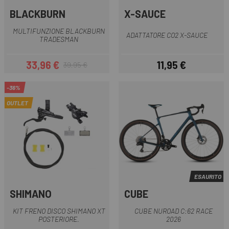
BLACKBURN
X-SAUCE
MULTIFUNZIONE BLACKBURN
ADATTATORE CO2 X-SAUCE
TRADESMAN
33,96 €
11,95 €
39,95 €
Prezzo
Prezzo base
Prezzo
-36%
OUTLET
ESAURITO
SHIMANO
CUBE
KIT FRENO DISCO SHIMANO XT
CUBE NUROAD C:62 RACE
POSTERIORE.
2026