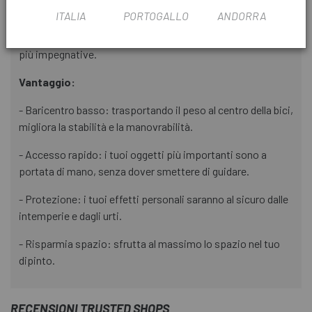
gravel al bikepacking di più giorni.
ITALIA
PORTOGALLO
ANDORRA
- Durata: progettato per resistere las condizioni ciclistiche
più impegnative.
Vantaggio:
- Baricentro basso: trasportando il peso al centro della bici,
migliora la stabilità e la manovrabilità.
- Accesso rapido: i tuoi oggetti più importanti sono a
portata di mano, senza dover smettere di guidare.
- Protezione: i tuoi effetti personali saranno al sicuro dalle
intemperie e dagli urti.
- Risparmia spazio: sfrutta al massimo lo spazio nel tuo
dipinto.
RECENSIONI TRUSTED SHOPS