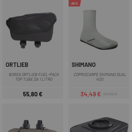
-30%
ORTLIEB
SHIMANO
BORSA ORTLIEB FUEL-PACK
COPRISCARPE SHIMANO DUAL
TOP TUBE DA 1 LITRO
H2O
55,80 €
34,49 €
49,95 €
Prezzo
Prezzo
Prezzo base