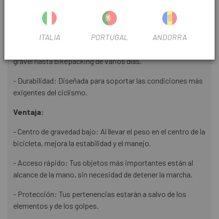
- Fácil instalación: El sistema de cierre rápido y las correas
ajustables permiten una instalación sencilla y segura.
ITALIA
PORTUGAL
ANDORRA
- Versátil: Ideal para todo tipo de ciclismo, desde rutas de
gravel hasta bikepacking de varios días.
- Durabilidad: Diseñada para soportar las condiciones más
exigentes del ciclismo.
Ventaja:
- Centro de gravedad bajo: Al llevar el peso en el centro de la
bicicleta, mejora la estabilidad y el manejo.
- Acceso rápido: Tus objetos más importantes están al
alcance de la mano, sin necesidad de detener la marcha.
- Protección: Tus pertenencias estarán a salvo de los
elementos y de los golpes.