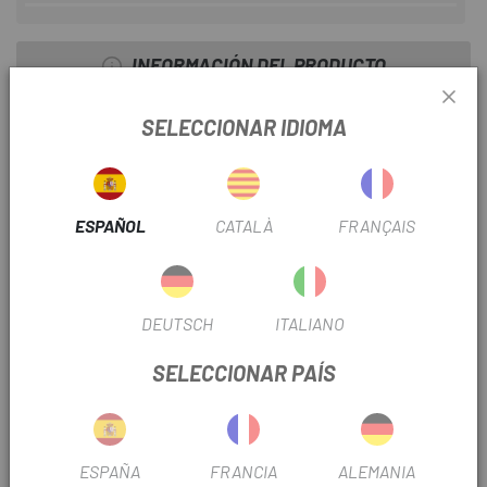
INFORMACIÓN DEL PRODUCTO
Es una bolsa impermeable diseñada específicamente para
SELECCIONAR IDIOMA
adaptarse al triángulo principal del cuadro de tu bicicleta.
Con una capacidad de 4 litros, ofrece un espacio adicional
para guardar herramientas, snacks, cámara de repuesto o
cualquier otro objeto que desees llevar contigo.
ESPAÑOL
CATALÀ
FRANÇAIS
Características:
- Impermeabilidad total: Fabricada con materiales de alta
DEUTSCH
ITALIANO
calidad y costuras soldadas térmicamente, garantiza que
tus pertenencias estén completamente protegidas de la
SELECCIONAR PAÍS
lluvia y el polvo.
- Diseño compacto: Se adapta perfectamente al triángulo
del cuadro, incluso en bicicletas de montaña de doble
ESPAÑA
FRANCIA
ALEMANIA
suspensión, sin interferir con el botellín de agua.