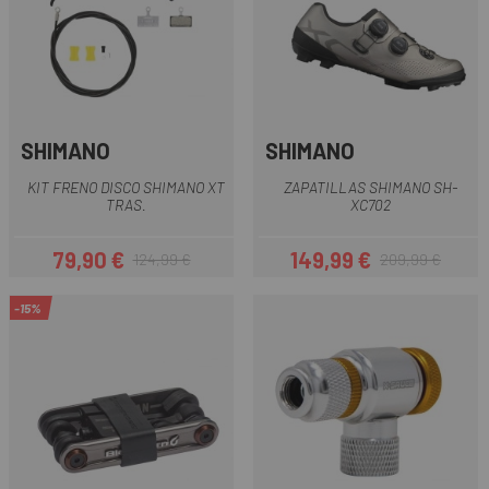
SHIMANO
SHIMANO
KIT FRENO DISCO SHIMANO XT
ZAPATILLAS SHIMANO SH-
TRAS.
XC702
79,90 €
149,99 €
124,99 €
209,99 €
Precio
Precio regular
Precio
Precio regular
-15%