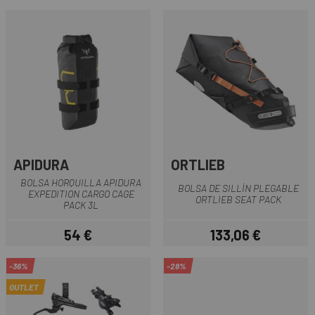
APIDURA
ORTLIEB
BOLSA HORQUILLA APIDURA
BOLSA DE SILLÍN PLEGABLE
EXPEDITION CARGO CAGE
ORTLIEB SEAT PACK
PACK 3L
54 €
133,06 €
Precio
Precio
-36%
-28%
OUTLET