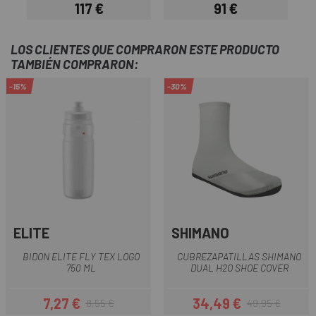
117 €
91 €
Precio
Precio
LOS CLIENTES QUE COMPRARON ESTE PRODUCTO
TAMBIÉN COMPRARON:
-15%
-30%
ELITE
SHIMANO
BIDON ELITE FLY TEX LOGO
CUBREZAPATILLAS SHIMANO
750 ML
DUAL H2O SHOE COVER
7,27 €
34,49 €
8,55 €
49,95 €
Precio
Precio regular
Precio
Precio regular