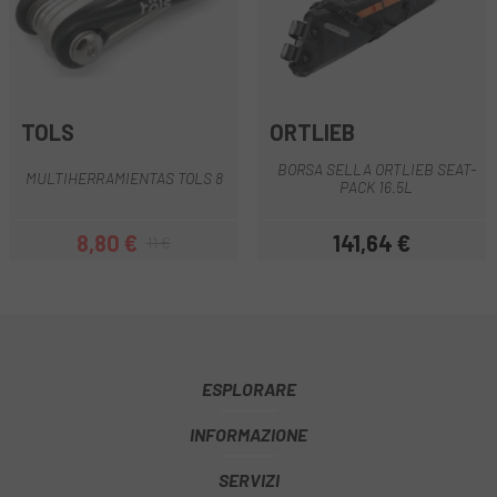
TOLS
ORTLIEB
BORSA SELLA ORTLIEB SEAT-
MULTIHERRAMIENTAS TOLS 8
PACK 16.5L
8,80 €
141,64 €
11 €
Prezzo
Prezzo base
Prezzo
ESPLORARE
INFORMAZIONE
SERVIZI