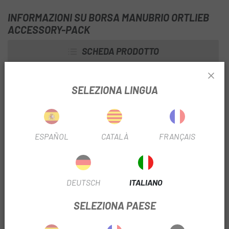
INFORMAZIONI SU BORSA MANUBRIO ORTLIEB
ACCESSORY-PACK
SCHEDA PRODOTTO
FILTRO STAGIONALE
2024
SELEZIONA LINGUA
POSIZIONE DEL FILTRO
Manubrio
ESPAÑOL
CATALÀ
FRANÇAIS
INFORMAZIONI SUL PRODOTTO
Caratteristiche:
DEUTSCH
ITALIANO
Offre un accesso rapido e facile a smartphone, barrette
energetiche, ecc.
SELEZIONA PAESE
Fissaggio con ganci metallici regolabili
Può essere indossato come tracolla o marsupio con