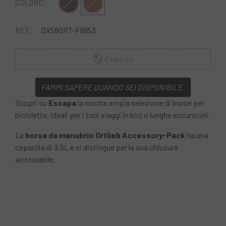
Nero
Marrone
COLORE:
REF:
DX58ORT-F9953
Esaurito
FAMMI SAPERE QUANDO SEI DISPONIBILE.
Scopri su
Escapa
la nostra ampia selezione di borse per
biciclette, ideali per i tuoi viaggi in bici o lunghe escursioni.
La
borsa da manubrio Ortlieb Accessory-Pack
ha una
capacità di 3,5L e si distingue per la sua chiusura
arrotolabile.