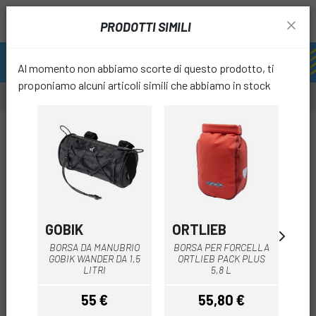
PRODOTTI SIMILI
Al momento non abbiamo scorte di questo prodotto, ti
proponiamo alcuni articoli simili che abbiamo in stock
-10%
favori
GOBIK
ORTLIEB
JR
BORSA DA MANUBRIO
BORSA PER FORCELLA
BO
GOBIK WANDER DA 1,5
ORTLIEB PACK PLUS
LITRI
5,8 L
55 €
55,80 €
4
Prezzo
Prezzo