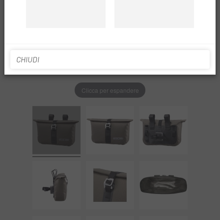
CHIUDI
Clicca per espandere