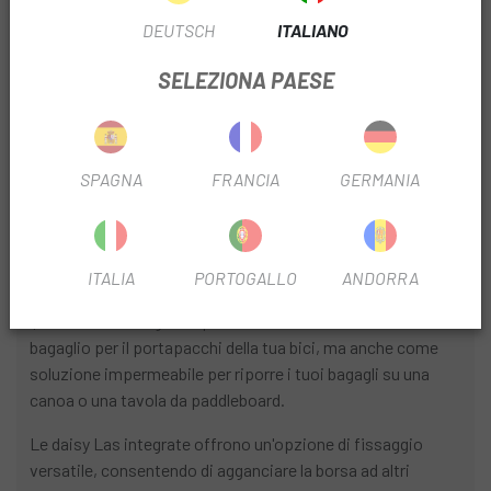
SCHEDA PRODOTTO
DEUTSCH
ITALIANO
FILTRO STAGIONALE
2025
SELEZIONA PAESE
FILTRO IMPERMEABILE
Impermeabile
POSIZIONE DEL FILTRO
Anteriore posteriore
SPAGNA
FRANCIA
GERMANIA
INFORMAZIONI SUL PRODOTTO
ITALIA
PORTOGALLO
ANDORRA
Questa borsa stagna impermeabile non è ideale solo come
bagaglio per il portapacchi della tua bici, ma anche come
soluzione impermeabile per riporre i tuoi bagagli su una
canoa o una tavola da paddleboard.
Le daisy Las integrate offrono un'opzione di fissaggio
versatile, consentendo di agganciare la borsa ad altri