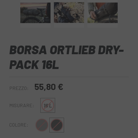
BORSA ORTLIEB DRY-
PACK 16L
55,80 €
PREZZO:
16 L
MISURARE:
Grigio
nero opaco
COLORE: