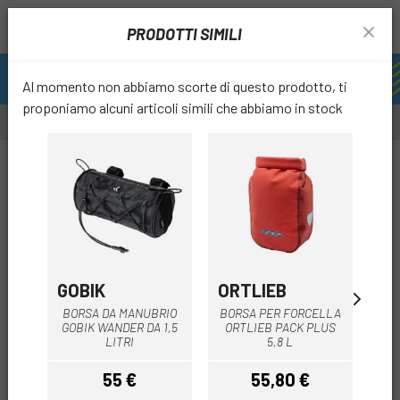
PRODOTTI SIMILI
Al momento non abbiamo scorte di questo prodotto, ti
proponiamo alcuni articoli simili che abbiamo in stock
-10%
favori
GOBIK
ORTLIEB
JR
BORSA DA MANUBRIO
BORSA PER FORCELLA
BO
GOBIK WANDER DA 1,5
ORTLIEB PACK PLUS
LITRI
5,8 L
55 €
55,80 €
4
Prezzo
Prezzo