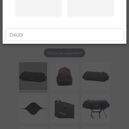
CHIUDI
Clicca per espandere