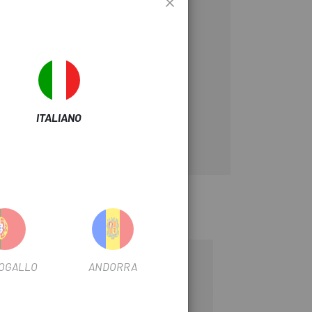
i-attrezzi compatti.
ITALIANO
-25%
OGALLO
ANDORRA