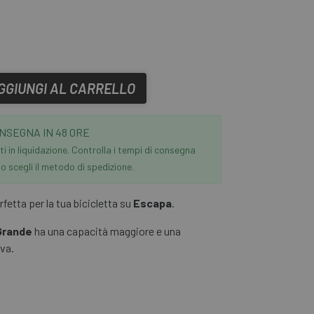
GGIUNGI AL CARRELLO
NSEGNA IN 48 ORE
i in liquidazione. Controlla i tempi di consegna
 scegli il metodo di spedizione.
rfetta per la tua bicicletta su
Escapa
.
Grande
ha una capacità maggiore e una
va.