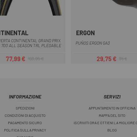
TINENTAL
ERGON
Crema
Nero
IERTA CONTINENTAL GRAND PRIX
PUÑOS ERGON GA3
 700 ALL SEASON TRL PLEGABLE
77,99 €
29,75 €
103,95 €
35 €
Prezzo
Prezzo base
Prezzo
Prezzo base
INFORMAZIONE
SERVIZI
SPEDIZIONI
APPUNTAMENTO IN OFFICINA
CONDIZIONI DI ACQUISTO
MAPPA DEL SITO
PAGAMENTO SICURO
ISCRIVITI ORA E OTTIENI LA MIGLIORE
POLITICA SULLA PRIVACY
BLOG