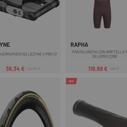
YNE
RAPHA
Nero
Azzurro
bianco blu
Nero
Nero bi
Lila
PANTALONCINI CON BRETELLE 
HERRAMIENTAS LEZYNE V PRO 13
DA UOMO CORE
36,34 €
118,99 €
42,75 €
140 €
Prezzo
Prezzo base
Prezzo
Prezzo base
-15%