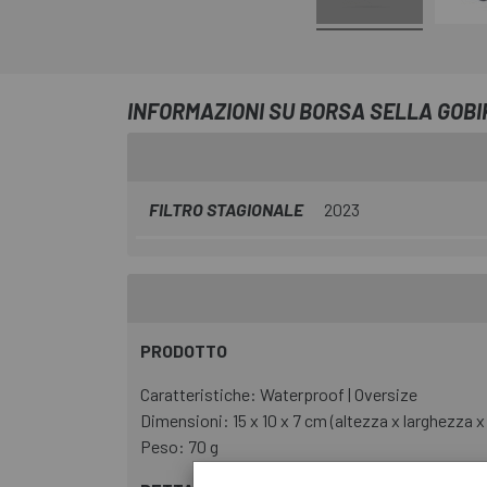
INFORMAZIONI SU BORSA SELLA GOB
FILTRO STAGIONALE
2023
PRODOTTO
Caratteristiche: Waterproof | Oversize
Dimensioni: 15 x 10 x 7 cm (altezza x larghezza x
Peso: 70 g