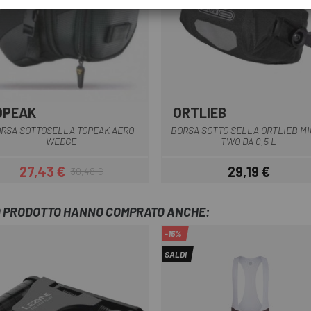
OPEAK
ORTLIEB
Nero
Nero
RSA SOTTOSELLA TOPEAK AERO
BORSA SOTTO SELLA ORTLIEB M
WEDGE
TWO DA 0,5 L
27,43 €
29,19 €
30,48 €
Prezzo
Prezzo base
Prezzo
TO PRODOTTO HANNO COMPRATO ANCHE:
-15%
SALDI