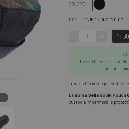
Nero
COLORE:
REF:
DN15-19-002-001-00
-
+
A
CO
Tranne ultime unità o prodott
stimati quando
Trova la tua borsa per sellino pe
La
Borsa Sella Gobik Pouch 
ere
custodia impermeabile protetti