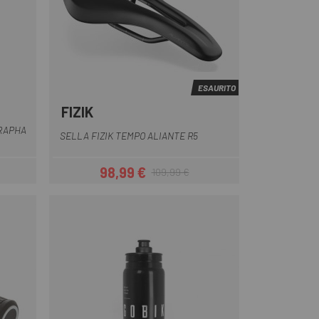
ESAURITO
FIZIK
anco
-Blanco
Nero
RAPHA
SELLA FIZIK TEMPO ALIANTE R5
98,99 €
109,99 €
Prezzo
Prezzo base