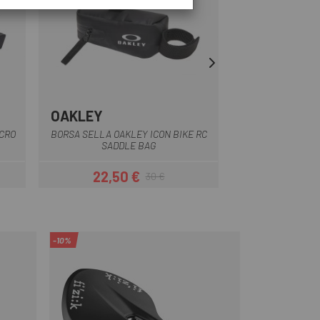
OAKLEY
SILCA
Nero
ICRO
BORSA SELLA OAKLEY ICON BIKE RC
BORSA LATERAL
SADDLE BAG
W
22,50 €
40,
30 €
Prezzo
Prezzo base
-10%