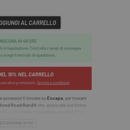
GGIUNGI AL CARRELLO
NSEGNA IN 48 ORE
i in liquidazione. Controlla i tempi di consegna
 scegli il metodo di spedizione.
DEL 10% NEL CARRELLO
 con altre promozioni.
Termini e condizioni
e accessori li trovate su
Escapa
, per trovare
lized Road Bandit
che, grazie alla sua forma
ione sotto la sella compatibile con SWAT™ e
in Velcro® con scomparti individuali per la
ER SAPERNE DI PIÙ
 CO2 e leva per pneumatici.