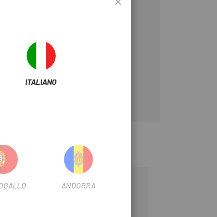
 è essenziale.
raverso un foro nella gomma.
ITALIANO
-25%
OGALLO
ANDORRA