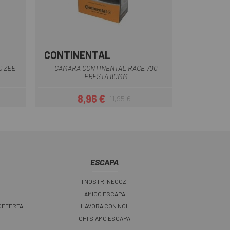
CONTINENTAL
D ZEE
CAMARA CONTINENTAL RACE 700
PRESTA 80MM
8,96 €
11,95 €
Prezzo
Prezzo base
ESCAPA
I NOSTRI NEGOZI
AMICO ESCAPA
 OFFERTA
LAVORA CON NOI!
CHI SIAMO ESCAPA