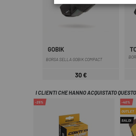
GOBIK
T
Nero
BOR
BORSA SELLA GOBIK COMPACT
30 €
Prezzo
I CLIENTI CHE HANNO ACQUISTATO QUES
-25%
-40%
OUTLET
SALDI