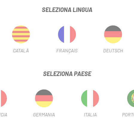
onto, hai tutto il necessario per riparare una foratura quando il tempo
SELEZIONA LINGUA
direttamente sotto la sella con supporti compatibili con SWAT.
camera d'aria di avvolgersi mentre protegge la valvola passando att
CATALÀ
FRANÇAIS
DEUTSCH
le.
'aria e la bombola CO2 sono vendute separatamente.
SELEZIONA PAESE
-10%
CIA
GERMANIA
ITALIA
PORT