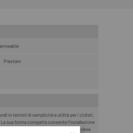
ermeabile
Prestare
 in termini di semplicità e utilità per i ciclisti.
e. La sua forma compatta consente l'installazione
la camera d'aria, CO2, beccuccio per CO2 e leva