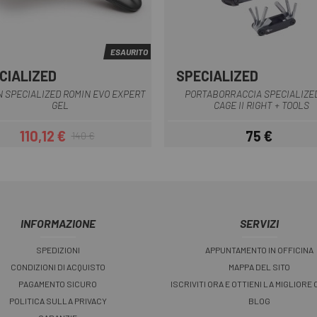
ESAURITO
CIALIZED
SPECIALIZED
Nero
nero opaco
N SPECIALIZED ROMIN EVO EXPERT
PORTABORRACCIA SPECIALIZE
GEL
CAGE II RIGHT + TOOLS
110,12 €
75 €
140 €
Prezzo
Prezzo base
Prezzo
INFORMAZIONE
SERVIZI
SPEDIZIONI
APPUNTAMENTO IN OFFICINA
CONDIZIONI DI ACQUISTO
MAPPA DEL SITO
PAGAMENTO SICURO
ISCRIVITI ORA E OTTIENI LA MIGLIORE
POLITICA SULLA PRIVACY
BLOG