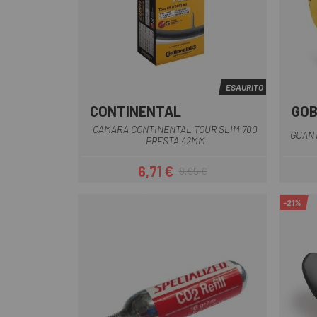
ESAURITO
CONTINENTAL
GOB
CAMARA CONTINENTAL TOUR SLIM 700
GUANT
PRESTA 42MM
6,71 €
8,95 €
Prezzo
Prezzo base
-21%