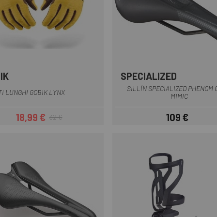
IK
SPECIALIZED
Giallo
Nero
Verde
Giallo marrone
Nero
SILLÍN SPECIALIZED PHENOM
I LUNGHI GOBIK LYNX
MIMIC
18,99 €
109 €
32 €
Prezzo
Prezzo base
Prezzo