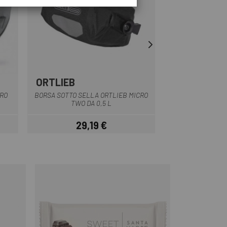
ORTLIEB
OAKLEY
Nero
RO
BORSA SOTTO SELLA ORTLIEB MICRO
BORSA SELLA OAK
TWO DA 0,5 L
SADD
29,19 €
22,50
Prezzo