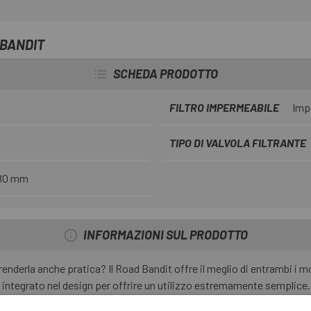
 BANDIT
SCHEDA PRODOTTO
FILTRO IMPERMEABILE
Imp
TIPO DI VALVOLA FILTRANTE
80 mm
INFORMAZIONI SUL PRODOTTO
nderla anche pratica? Il Road Bandit offre il meglio di entrambi i mondi
to integrato nel design per offrire un utilizzo estremamente semplic
ne di una semplice cinghia in Velcro® con scomparti individuali per 