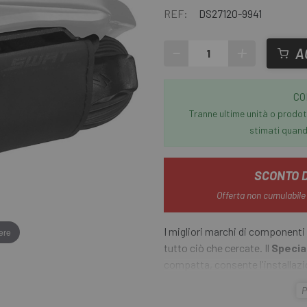
REF:
DS27120-9941
-
+
A
CO
Tranne ultime unità o prodott
stimati quando
SCONTO 
Offerta non cumulabile
I migliori marchi di componenti 
ere
tutto ciò che cercate. Il
Specia
compatta, consente l'installaz
dispone di una semplice cinghia 
P
camera d'aria, CO2, valvola per