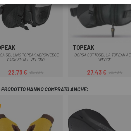
OPEAK
TOPEAK
Nero
Nero
SA SELLINO TOPEAK AEROWEDGE
BORSA SOTTOSELLA TOPEAK AE
PACK SMALL VELCRO
WEDGE
22,73 €
27,43 €
25,26 €
30,48 €
Prezzo
Prezzo base
Prezzo
Prezzo base
TO PRODOTTO HANNO COMPRATO ANCHE: