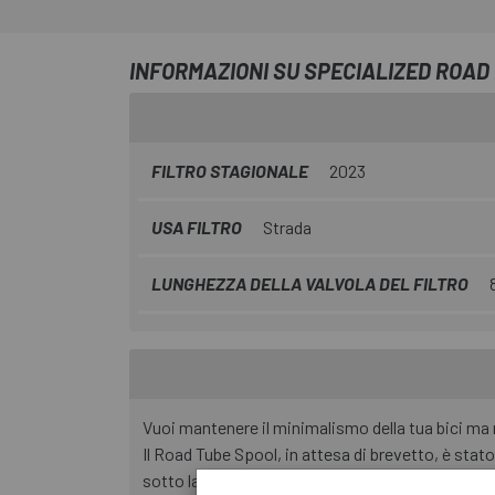
INFORMAZIONI SU SPECIALIZED ROAD
FILTRO STAGIONALE
2023
USA FILTRO
Strada
LUNGHEZZA DELLA VALVOLA DEL FILTRO
Vuoi mantenere il minimalismo della tua bici ma re
Il Road Tube Spool, in attesa di brevetto, è sta
sotto la tua sella compatibile con SWAT™ e dispo