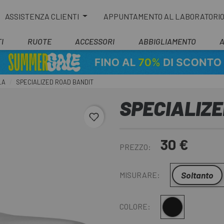
ASSISTENZA CLIENTI
APPUNTAMENTO AL LABORATORI
I
RUOTE
ACCESSORI
ABBIGLIAMENTO
LA
SPECIALIZED ROAD BANDIT
SPECIALIZE
favorite_border
30 €
PREZZO:
Soltanto
MISURARE:
Nero
COLORE: