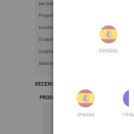
per pneumatici (inclusa). Tira la cinghia e sei pr
Progettato esclusivamente per essere avvitato 
Il sistema brevettato Tube Spool consente alla 
Si adatta a valvole fino a 80mm.
ESPAÑOL
Cinghia Velcro® resistente, leggera e impermeabi
Adattatore CO2 removibile incluso, la camera d
RECENSIONI TRUSTED SHOPS
PRODOTTI SIMILI
-10%
SPAGNA
FRAN