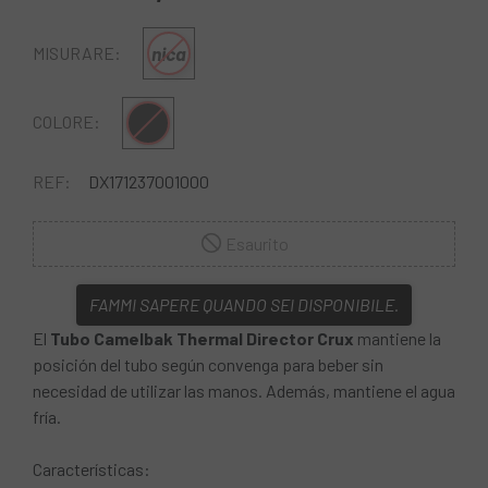
nica
MISURARE:
Multiplo
COLORE:
REF:
DX171237001000
Esaurito
FAMMI SAPERE QUANDO SEI DISPONIBILE.
El
Tubo Camelbak Thermal Director Crux
mantiene la
posición del tubo según convenga para beber sin
necesidad de utilizar las manos. Además, mantiene el agua
fría.
Características: