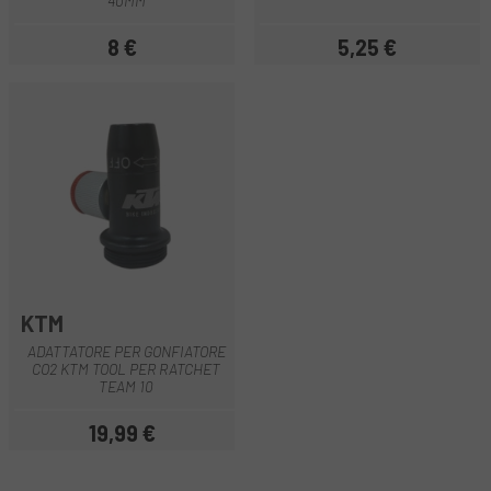
40MM
8 €
5,25 €
Prezzo
Prezzo
KTM
ADATTATORE PER GONFIATORE
CO2 KTM TOOL PER RATCHET
TEAM 10
19,99 €
Prezzo