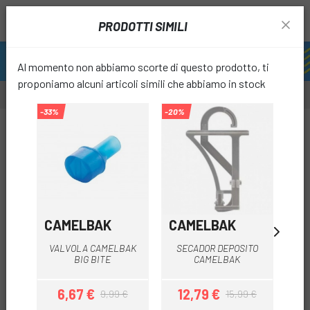
PRODOTTI SIMILI
Al momento non abbiamo scorte di questo prodotto, ti
proponiamo alcuni articoli simili che abbiamo in stock
-33%
-20%
-20%
-20%
favori
CAMELBAK
CAMELBAK
C
VALVOLA CAMELBAK
SECADOR DEPOSITO
BIG BITE
CAMELBAK
6,67 €
12,79 €
1
9,99 €
15,99 €
Prezzo
Prezzo base
Prezzo
Prezzo base