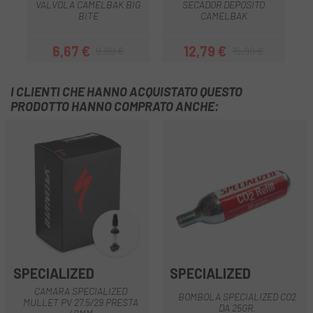
VALVOLA CAMELBAK BIG
SECADOR DEPOSITO
BITE
CAMELBAK
6,67 €
12,79 €
9,99 €
15,99 €
Prezzo
Prezzo base
Prezzo
Prezzo base
I CLIENTI CHE HANNO ACQUISTATO QUESTO
PRODOTTO HANNO COMPRATO ANCHE:
SPECIALIZED
SPECIALIZED
CAMARA SPECIALIZED
BOMBOLA SPECIALIZED CO2
MULLET PV 27.5/29 PRESTA
DA 25GR.