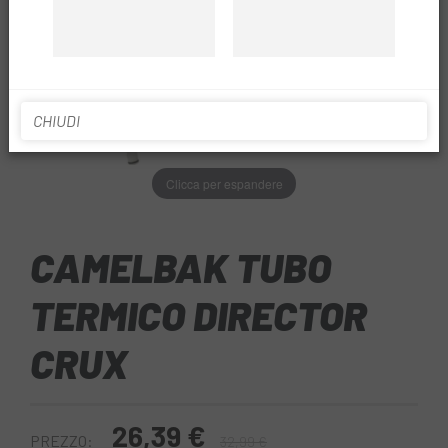
CHIUDI
Clicca per espandere
CAMELBAK TUBO
TERMICO DIRECTOR
CRUX
26,39 €
PREZZO:
32,99 €