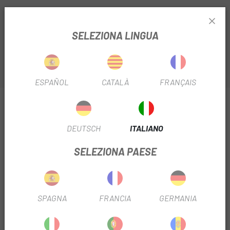
-Tubo para depósito de agua.
-Sin necesidades de utilizar las manos.
SELEZIONA LINGUA
-Mantiene el agua fría.
ESPAÑOL
CATALÀ
FRANÇAIS
INFORMAZIONI SU CAMELBAK TUBO TERMICO
DIRECTOR CRUX
DEUTSCH
ITALIANO
SCHEDA PRODOTTO
SELEZIONA PAESE
FILTRO STAGIONALE
2022
SPAGNA
FRANCIA
GERMANIA
INFORMAZIONI SUL PRODOTTO