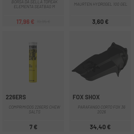
BORSA DA SELLA TOPEAK
MAURTEN HYDROGEL 100 GEL
ELEMENTA SEATBAG M
17,96 €
3,60 €
19,95 €
Prezzo
Prezzo base
Prezzo
226ERS
FOX SHOX
COMPRIMIDOS 226ERS CHEW
PARAFANGO CORTO FOX 36
SALTS
2026
7 €
34,40 €
Prezzo
Prezzo