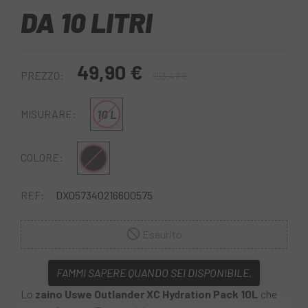
DA 10 LITRI
49,90 €
PREZZO:
153,47 €
10 L
MISURARE:
Nero
COLORE:
REF:
DX057340216600575
Esaurito
FAMMI SAPERE QUANDO SEI DISPONIBILE.
Lo
zaino Uswe Outlander XC Hydration Pack 10L
che