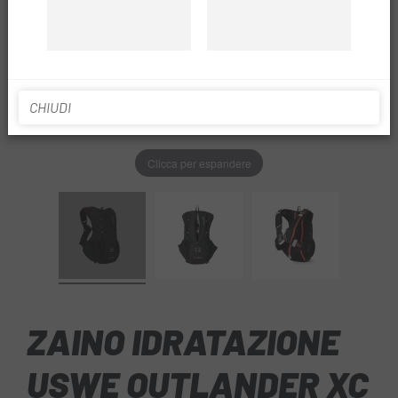
CHIUDI
Clicca per espandere
ZAINO IDRATAZIONE
USWE OUTLANDER XC