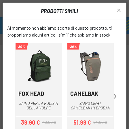
PRODOTTI SIMILI
Al momento non abbiamo scorte di questo prodotto, ti
proponiamo alcuni articoli simili che abbiamo in stock
-20%
-20%
-20%
-67%
OUTLET
favori
FOX HEAD
CAMELBAK
C
ZAINO PER LA PULIZIA
ZAINO LIGHT
DELLA VOLPE
CAMELBAK HYDROBAK
C
39,90 €
51,99 €
5
49,99 €
64,99 €
Prezzo
Prezzo base
Prezzo
Prezzo base