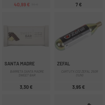
40,99 €
7 €
55 €
Preu
Preu regular
Preu
SANTA MADRE
ZEFAL
BARRETA SANTA MADRE
CARTUTX CO2 ZEFAL 25GR
SWEET BAR
(1UN)
3,30 €
3,95 €
Preu
Preu