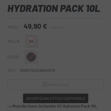
HYDRATION PACK 10L
49,90 €
PREU:
153,47 €
10L
TALLA:
Negre
COLOR:
REF:
DX057340216600575
Sense Stock
AVISA'M QUAN ESTIGUI DISPONIBLE
La
Motxilla Uswe Outlander XC Hydration Pack 10L