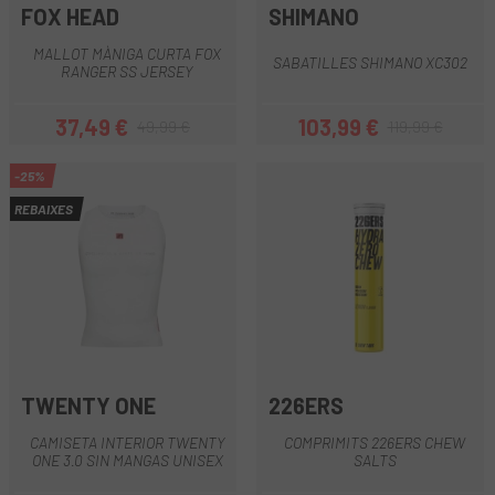
FOX HEAD
SHIMANO
MALLOT MÀNIGA CURTA FOX
SABATILLES SHIMANO XC302
RANGER SS JERSEY
37,49 €
103,99 €
49,99 €
119,99 €
Preu
Preu regular
Preu
Preu regular
-25%
REBAIXES
TWENTY ONE
226ERS
CAMISETA INTERIOR TWENTY
COMPRIMITS 226ERS CHEW
ONE 3.0 SIN MANGAS UNISEX
SALTS