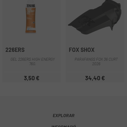
226ERS
FOX SHOX
GEL 226ERS HIGH ENERGY
PARAFANGS FOX 36 CURT
76G.
2026
3,50 €
34,40 €
Preu
Preu
EXPLORAR
INFORMACIÓ