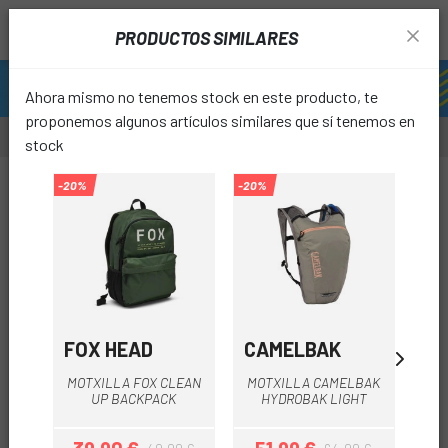
PRODUCTOS SIMILARES
Ahora mismo no tenemos stock en este producto, te
proponemos algunos artículos similares que sí tenemos en
stock
-67%
-20%
-20%
-20%
OUTLET
favori
FOX HEAD
CAMELBAK
C
MOTXILLA FOX CLEAN
MOTXILLA CAMELBAK
MO
UP BACKPACK
HYDROBAK LIGHT
C