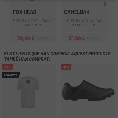
FOX HEAD
CAMELBAK
MOTXILLA FOX CLEAN UP
MOTXILLA CAMELBAK
BACKPACK
HYDROBAK LIGHT
39,90 €
51,99 €
49,99 €
64,99 €
Preu
Preu regular
Preu
Preu regular
ELS CLIENTS QUE HAN COMPRAT AQUEST PRODUCTE
TAMBÉ HAN COMPRAT:
-25%
-13%
REBAIXES