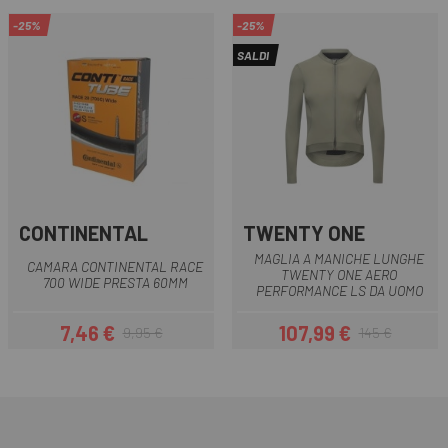
-25%
-25%
SALDI
CONTINENTAL
TWENTY ONE
MAGLIA A MANICHE LUNGHE
CAMARA CONTINENTAL RACE
TWENTY ONE AERO
700 WIDE PRESTA 60MM
PERFORMANCE LS DA UOMO
7,46 €
107,99 €
9,95 €
145 €
Prezzo
Prezzo base
Prezzo
Prezzo base