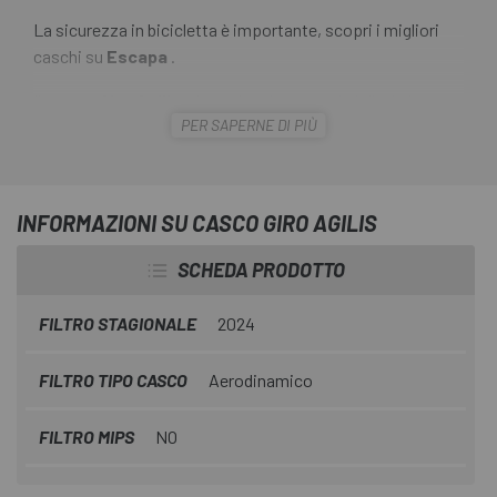
La sicurezza in bicicletta è importante, scopri i migliori
caschi su
Escapa
.
Il
casco Giro Agilis
è la scelta giusta per i ciclisti che
PER SAPERNE DI PIÙ
cercano un casco che combini un design spazioso con una
maggiore copertura e una serie di caratteristiche
prestazionali. La calzata è comoda e sicura grazie al
sistema Roc Loc® 5 che combina regolazione e
INFORMAZIONI SU CASCO GIRO AGILIS
posizionamento.
SCHEDA PRODOTTO
FILTRO STAGIONALE
2024
FILTRO TIPO CASCO
Aerodinamico
FILTRO MIPS
NO