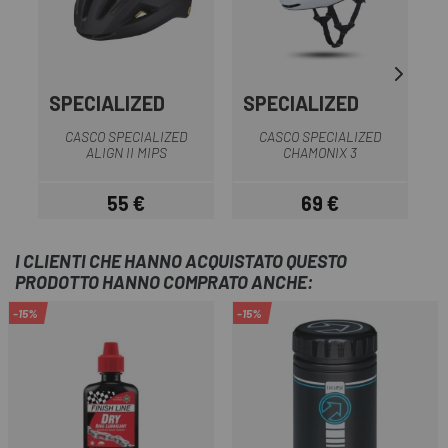
SPECIALIZED
SPECIALIZED
G
CASCO SPECIALIZED
CASCO SPECIALIZED
C
ALIGN II MIPS
CHAMONIX 3
55 €
69 €
Prezzo
Prezzo
I CLIENTI CHE HANNO ACQUISTATO QUESTO
PRODOTTO HANNO COMPRATO ANCHE:
-15%
-15%