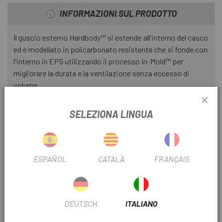
INFORMAZIONI SUL PRODOTTO
Il guscio esterno Hardbody™ si estende all'interno del casco
ed è modellato in policarbonato resistente che si fonde con
l'interno in EPS utilizzando il processo In-Mold™ per
migliorare la durata e la ventilazione senza eccesso di
volume.
CARATTERISTICHE
SELEZIONA LINGUA
Tecnologia Pad antimicrobico
Tecnologia CoolFit
Cinghia con chiusura Slimline™
ESPAÑOL
CATALÀ
FRANÇAIS
COSTRUZIONE
Guscio in policarbonato In-mold con interno in EPS
Interno in EPS
DEUTSCH
ITALIANO
SISTEMI DI REGOLAZIONE: