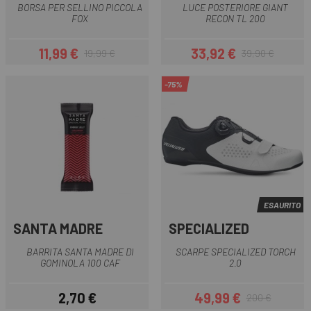
BORSA PER SELLINO PICCOLA
LUCE POSTERIORE GIANT
FOX
RECON TL 200
11,99 €
33,92 €
19,99 €
39,90 €
Prezzo
Prezzo base
Prezzo
Prezzo base
-75%
ESAURITO
SANTA MADRE
SPECIALIZED
BARRITA SANTA MADRE DI
SCARPE SPECIALIZED TORCH
GOMINOLA 100 CAF
2.0
2,70 €
49,99 €
200 €
Prezzo
Prezzo
Prezzo base