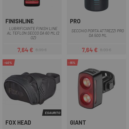
FINISHLINE
PRO
LUBRIFICANTE FINISH LINE
SECCHIO PORTA ATTREZZI PRO
AL TEFLON SECCO DA 60 ML (2
DA 500 ML
OZ)
7,64 €
7,64 €
8,99 €
8,99 €
Prezzo
Prezzo base
Prezzo
Prezzo base
-40%
-15%
ESAURITO
FOX HEAD
GIANT