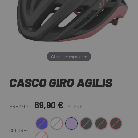
Clicca per espandere
CASCO GIRO AGILIS
69,90 €
PREZZO:
89,95 €
bianco blu
Bianco
Rosa grigio
nero opaco
Nero giallo
Nero rosso
COLORE:
Bianco-Lilla