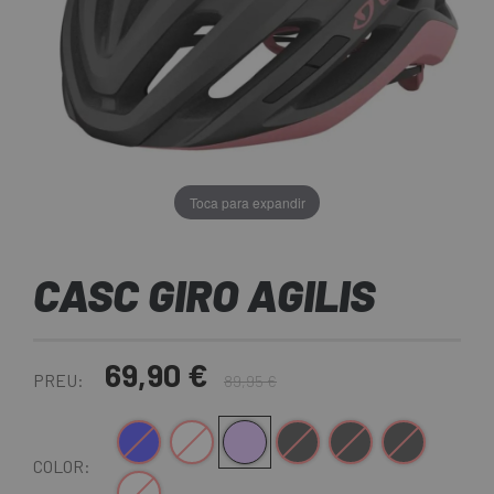
Toca para expandir
CASC GIRO AGILIS
69,90 €
PREU:
89,95 €
Blau-Blanc
Blanc
Gris-Rosa
Negre Mate
Negre-Groc
Negre-Vermell
COLOR:
Blanco-Lila