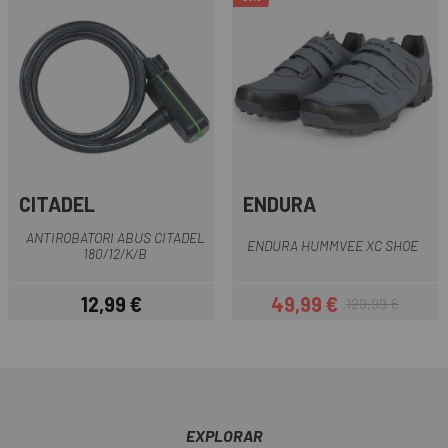
CITADEL
ENDURA
ANTIROBATORI ABUS CITADEL
ENDURA HUMMVEE XC SHOE
180/12/K/B
12,99 €
49,99 €
129,99 €
Preu
Preu
Preu regular
EXPLORAR