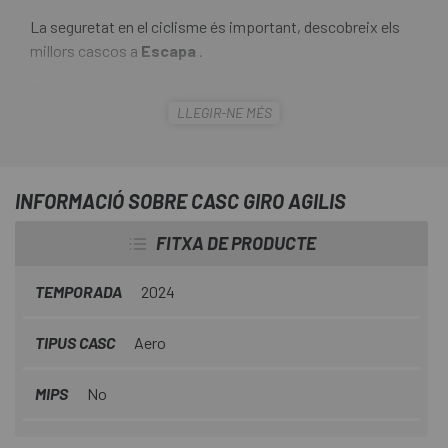
La seguretat en el ciclisme és important, descobreix els
millors cascos a
Escapa
.
El
Casc Giro Agilis
és l'elecció correcta per als ciclistes
LLEGIR-NE MÉS
que busquen un casc que combini un disseny espaiós amb
una cobertura més gran i una gran quantitat de
característiques de rendiment. L'ajust és còmode i segur
gràcies al sistema Roc Loc® 5 que combina ajustament i
INFORMACIÓ SOBRE CASC GIRO AGILIS
posicionament.
FITXA DE PRODUCTE
TEMPORADA
2024
TIPUS CASC
Aero
MIPS
No