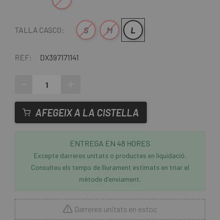
S
M
L
TALLA CASCO:
REF:
DX397171141
-
+
AFEGEIX A LA CISTELLA
ENTREGA EN 48 HORES
Excepte darreres unitats o productes en liquidació.
Consulteu els temps de lliurament estimats en triar el
mètode d'enviament.
Darreres unitats en estoc