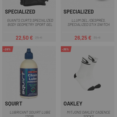
SPECIALIZED
SPECIALIZED
GUANTS CURTS SPECIALIZED
LLUM DEL./DESPRÉS.
BODY GEOMETRY SPORT GEL
SPECIALIZED STIX SWITCH
22,50 €
26,25 €
25 €
35 €
Preu
Preu regular
Preu
Preu regular
-26%
-35%
SQUIRT
OAKLEY
LUBRICANT SQUIRT LUBE
MITJONS OAKLEY CADENCE
120ML
SOCKS