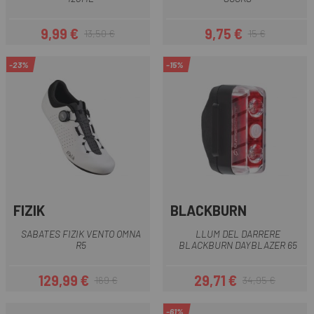
9,99 €
9,75 €
13,50 €
15 €
Preu
Preu regular
Preu
Preu regular
-23%
-15%
FIZIK
BLACKBURN
SABATES FIZIK VENTO OMNA
LLUM DEL DARRERE
R5
BLACKBURN DAYBLAZER 65
129,99 €
29,71 €
169 €
34,95 €
Preu
Preu regular
Preu
Preu regular
-61%