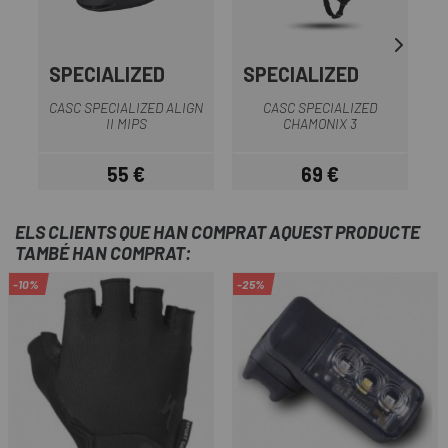
SPECIALIZED
SPECIALIZED
G
CASC SPECIALIZED ALIGN
CASC SPECIALIZED
C
II MIPS
CHAMONIX 3
55 €
69 €
Preu
Preu
ELS CLIENTS QUE HAN COMPRAT AQUEST PRODUCTE
TAMBÉ HAN COMPRAT:
-10%
-25%