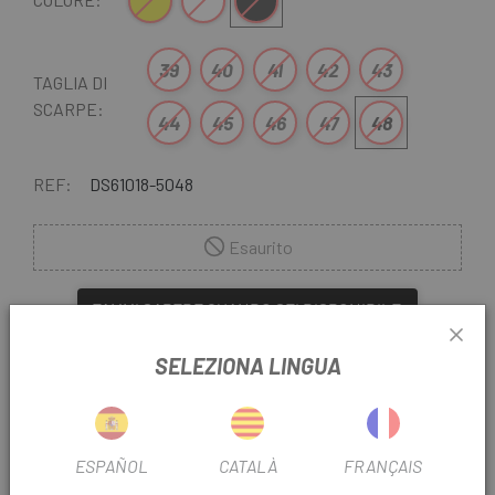
Giallo
Bianco
Nero
39
40
41
42
43
TAGLIA DI
SCARPE:
44
45
46
47
48
REF:
DS61018-5048
Esaurito
FAMMI SAPERE QUANDO SEI DISPONIBILE.
Disponibili su
Biciescapa le nuove scarpe da corsa
SELEZIONA LINGUA
Specialized: Torch 1.0
, prestazioni al miglior prezzo!
Le
Scarpe Torch 1.0 di Specialized
offrono un comfort
PER SAPERNE DI PIÙ
estremo:
ergonomia Body Geometry
. Dispone di
ESPAÑOL
CATALÀ
FRANÇAIS
chiusure Velcro® per una calzata ottimale e
personalizzata.