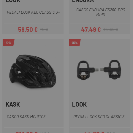
CASCO ENDURA FS260-PRO
PEDALI LOOK KEO CLASSIC 3+
MIPS
59,50 €
47,49 €
70 €
119,99 €
Prezzo
Prezzo base
Prezzo
Prezzo base
-10%
-15%
KASK
LOOK
CASCO KASK MOJITO3
PEDALI LOOK KEO CLASSIC 3