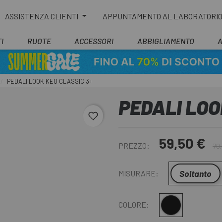
ASSISTENZA CLIENTI
APPUNTAMENTO AL LABORATORI
I
RUOTE
ACCESSORI
ABBIGLIAMENTO
PEDALI LOOK KEO CLASSIC 3+
PEDALI LOO
favorite_border
59,50 €
PREZZO:
70
Soltanto
MISURARE:
Nero
COLORE: