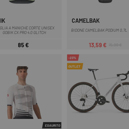
IK
CAMELBAK
Verde
Bianco giallo
Giallo
Azzurro
Blu scuro
Grigio
Nero
+5
GLIA A MANICHE CORTE UNISEX
BIDONE CAMELBAK PODIUM 0,7L
GOBIK CX PRO 4.0 GLITCH
85 €
13,59 €
15,99 €
Prezzo
Prezzo
Prezzo base
-23%
OUTLET
ESAURITO