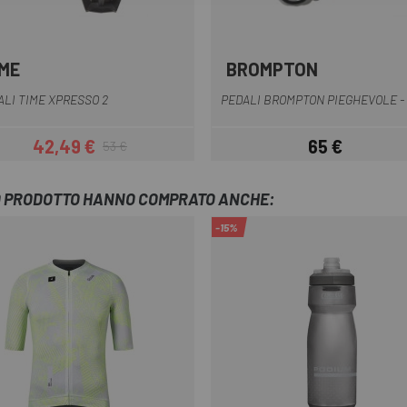
IME
BROMPTON
Nero
Nero
ALI TIME XPRESSO 2
PEDALI BROMPTON PIEGHEVOLE -
42,49 €
65 €
53 €
Prezzo
Prezzo base
Prezzo
TO PRODOTTO HANNO COMPRATO ANCHE:
-15%