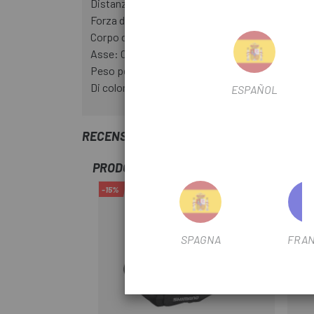
Distanza tra il centro del pedale e il braccio del
Forza di rilascio: 8 - 12 Nm
Corpo del pedale: materiale composito
Asse: CroMo, cuscinetti doppi
Peso per pedale: 140g
Di colore nero
ESPAÑOL
RECENSIONI TRUSTED SHOPS
PRODOTTI SIMILI
-15%
-19%
SPAGNA
FRAN