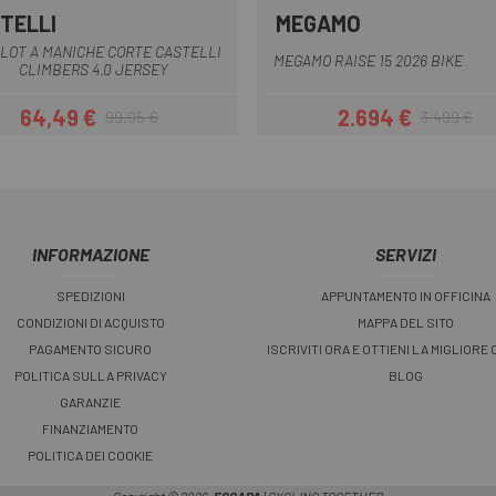
TELLI
MEGAMO
BORDEAUX
Nero bianco
Giallo blu
Blu grigio
Bianco
Bianco grigio
Marrone
Grigio
LOT A MANICHE CORTE CASTELLI
MEGAMO RAISE 15 2026 BIKE
CLIMBERS 4.0 JERSEY
64,49 €
2.694 €
99,95 €
3.499 €
Prezzo
Prezzo base
Prezzo
Prezzo base
INFORMAZIONE
SERVIZI
SPEDIZIONI
APPUNTAMENTO IN OFFICINA
CONDIZIONI DI ACQUISTO
MAPPA DEL SITO
PAGAMENTO SICURO
ISCRIVITI ORA E OTTIENI LA MIGLIORE
POLITICA SULLA PRIVACY
BLOG
GARANZIE
FINANZIAMENTO
POLITICA DEI COOKIE
Copyright © 2026,
ESCAPA
| CYCLING TOGETHER