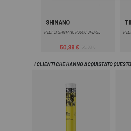
SHIMANO
T
PEDALI SHIMANO RS500 SPD-SL
PED
50,99 €
59,99 €
Prezzo
Prezzo base
I CLIENTI CHE HANNO ACQUISTATO QUES