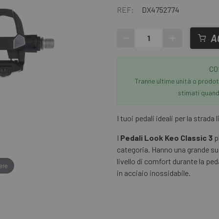
REF:
DX4752774
-
+
A
CO
Tranne ultime unità o prodott
stimati quando
I tuoi pedali ideali per la strada l
I
Pedali Look Keo Classic 3
pl
categoria. Hanno una grande su
livello di comfort durante la pe
ere
in acciaio inossidabile.