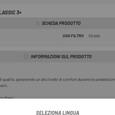
LASSIC 3+
SCHEDA PRODOTTO
USA FILTRO
Strada
INFORMAZIONI SUL PRODOTTO
i qualità, garantendo un alto livello di comfort durante la pedalata (
anti.
po libero.
SELEZIONA LINGUA