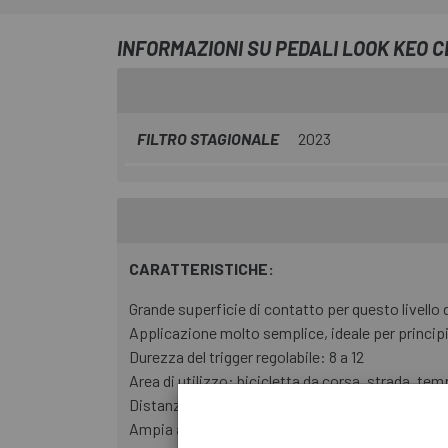
INFORMAZIONI SU PEDALI LOOK KEO C
FILTRO STAGIONALE
2023
CARATTERISTICHE:
Grande superficie di contatto per questo livello d
Applicazione molto semplice, ideale per principi
Durezza del trigger regolabile: 8 a 12
Area di utilizzo: bicicletta da corsa, strada, tem
Distanza asse/soletta: 17,7 mm
Ampia area di contatto: 53 mm