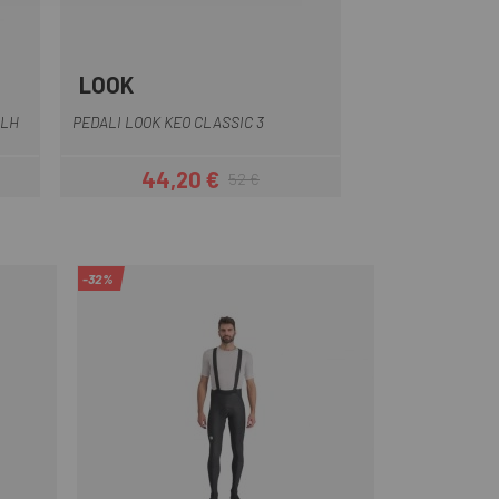
LOOK
Nero
Nero bianco
Nero rosso
 LH
PEDALI LOOK KEO CLASSIC 3
44,20 €
52 €
Prezzo
Prezzo base
-32%