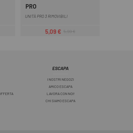
PRO
 chiaro
Nero
UNITÀ PRO 3 RIMOVIBILI
5,09 €
5,99 €
Prezzo
Prezzo base
ESCAPA
I NOSTRI NEGOZI
AMICO ESCAPA
 OFFERTA
LAVORA CON NOI!
CHI SIAMO ESCAPA