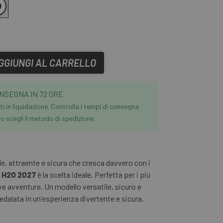
0
GGIUNGI AL CARRELLO
NSEGNA IN 72 ORE
i in liquidazione. Controlla i tempi di consegna
 scegli il metodo di spedizione.
ile, attraente e sicura che cresca davvero con i
 H20 2027
è la scelta ideale. Perfetta per i più
ve avventure. Un modello versatile, sicuro e
edalata in un'esperienza divertente e sicura.