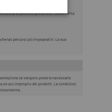
zione di percorsi più difficili. La bicicletta
che las percorsi più impegnativi. La sua
resentazione se vengono prese le necessarie
da un uso improprio dei prodotti. Le condizioni
l consumatore.