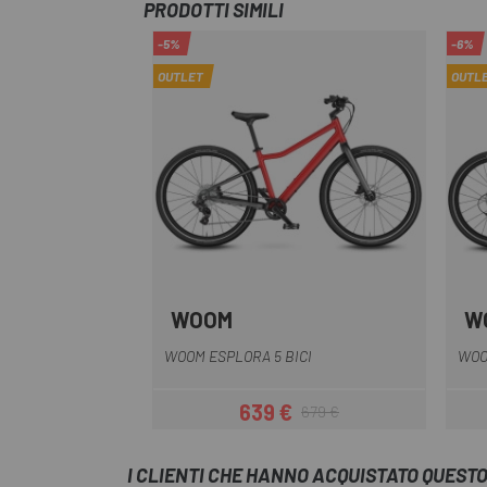
PRODOTTI SIMILI
-5%
-6%
OUTLET
OUTL
WOOM
W
Blu
Rosso
Verde
Salmone
WOOM ESPLORA 5 BICI
WOO
639 €
679 €
Prezzo
Prezzo base
I CLIENTI CHE HANNO ACQUISTATO QUES