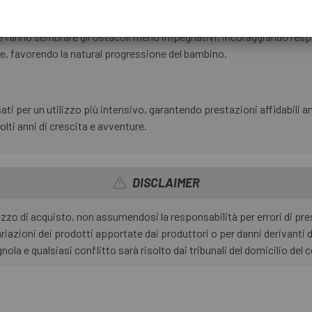
fanno sembrare gli ostacoli meno impegnativi, incoraggiando l'esplora
ile, favorendo la natural progressione del bambino.
 per un utilizzo più intensivo, garantendo prestazioni affidabili an
ti anni di crescita e avventure.
DISCLAIMER
rezzo di acquisto, non assumendosi la responsabilità per errori di p
riazioni dei prodotti apportate dai produttori o per danni derivanti 
nola e qualsiasi conflitto sarà risolto dai tribunali del domicilio de