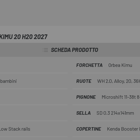
KIMU 20 H20 2027
SCHEDA PRODOTTO
FORCHETTA
Orbea Kimu
r bambini
RUOTE
WH 2.0, Alloy, 20, 36
PIGNONE
Microshift 11-38t 
SELLA
SD 0.3 214x141mm
ow Stack rails
COPERTINE
Kenda Booster 