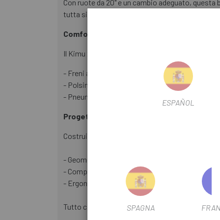
Con ruote da 20" e un cambio adeguato, questa bici
tutta sicurezza. È progettata per bambini dai 5 a
Comfort e sicurezza in ogni uscita.
Il Kimu 20 H20 è dotato di:
- Freni a disco idraulici Clarks M2, progettati per 
- Polsini sottili progettati per le mani dei bambin
- Pneumatici Kenda Booster 20x2.20”, che offrono
ESPAÑOL
Progettato per progredire
Costruite secondo gli stessi standard las per adu
- Geometria bilanciata per una maneggevolezza 
- Componenti dimensionati per una vestibilità p
- Ergonomia adattata a corpi di piccole dimensi
Tutto ciò offre control totale e un'esperienza che
SPAGNA
FRAN