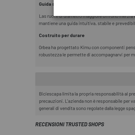
Guida stabile e prevedibile
Las ruote di diametro maggiore offrono inerzia e 
mantiene una guida intuitiva, stabile e prevedib
Costruito per durare
Orbea ha progettato Kimu con componenti pensati
robustezza le permette di accompagnarvi per mol
Biciescapa limita la propria responsabilità al p
precauzioni. L'azienda non è responsabile per va
generali di vendita sono regolate dalla legge spag
RECENSIONI TRUSTED SHOPS