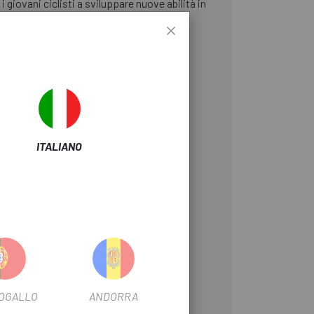
 giovani ciclisti a sviluppare nuove abilità in
ITALIANO
OGALLO
ANDORRA