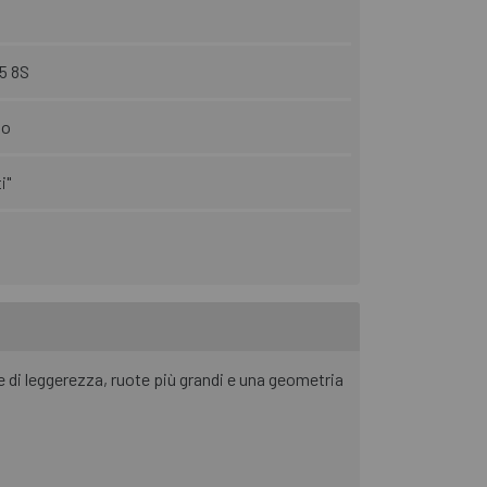
5 8S
io
i"
e di leggerezza, ruote più grandi e una geometria