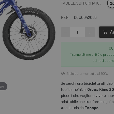
2
TABELLA DI FORMATO:
REF:
DOU00420J3
-
+
A
CO
Tranne ultime unità o prodott
stimati quando
Bicicletta montata al 90%
Se cerchi una bicicletta affidab
ere
tuoi bambini, la
Orbea Kimu 20
piccoli che vogliono vivere nuo
adattabile che trasforma ogni p
Acquistala da
Escapa
.