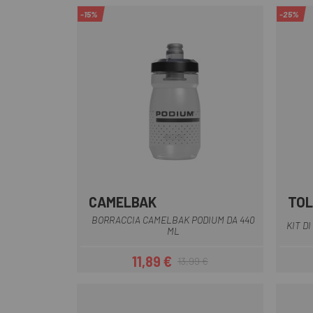
-15%
-25%
CAMELBAK
TOL
Azzurro
Grigio
Nero
rosso Giallo
Rosa
+2
BORRACCIA CAMELBAK PODIUM DA 440
KIT D
ML
11,89 €
13,99 €
Prezzo
Prezzo base