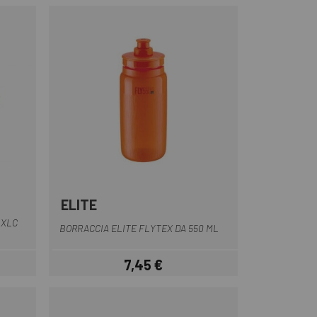
ELITE
Giallo
Blu scuro
Bianco
perla bianca
Grigio
+7
 XLC
BORRACCIA ELITE FLYTEX DA 550 ML
7,45 €
Prezzo