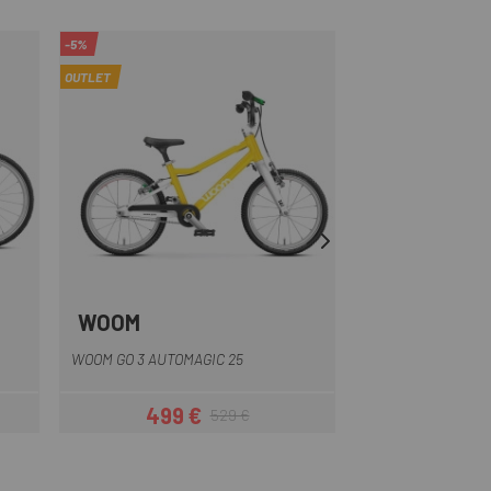
-5%
OUTLET
WOOM
ORBEA
Giallo
Blu
Rosso
Rosa
Verde
+1
Blu 
WOOM GO 3 AUTOMAGIC 25
BICICLETTA ORBEA
499 €
66
529 €
Prezzo
Prezzo base