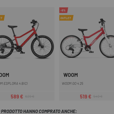
-5%
ET
OUTLET
OOM
WOOM
Blu
Rosso
Verde
Salmone
Giallo
Blu
Rosso
Rosa
Verde
+1
M ESPLORA 4 BICI
WOOM GO 4 25
589 €
519 €
629 €
549 €
Prezzo
Prezzo base
Prezzo
Prezzo base
TO PRODOTTO HANNO COMPRATO ANCHE: