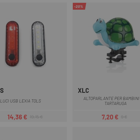
-20%
S
XLC
Multiplo
ALTOPARLANTE PER BAMBINI
I LUCI USB LEXIA TOLS
TARTARUGA
14,36 €
7,20 €
19,15 €
9 €
Prezzo
Prezzo base
Prezzo
Prezzo base