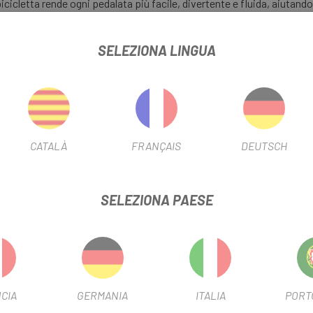
cletta rende ogni pedalata più facile, divertente e fluida, aiutando i
gli 8 anni e con un'altezza compresa tra 108 e 128 cm.
SELEZIONA LINGUA
mani piccole, fluidi e facili da azionare.
i, che migliorano la presa e control .
 trazione e stabilità su diverse superfici
CATALÀ
FRANÇAIS
DEUTSCH
lti:
SELEZIONA PAESE
stabile
erfetta
oni
 ispira fiducia fin dal primer istante.
CIA
GERMANIA
ITALIA
PORT