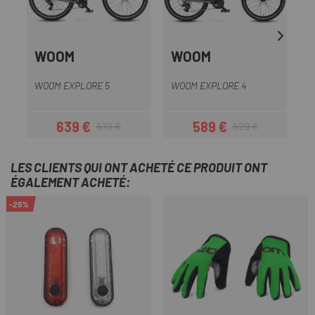
WOOM
WOOM
WOOM EXPLORE 5
WOOM EXPLORE 4
W
639 €
589 €
679 €
629 €
Prix
Prix habituel
Prix
Prix habituel
LES CLIENTS QUI ONT ACHETÉ CE PRODUIT ONT
ÉGALEMENT ACHETÉ:
-25%