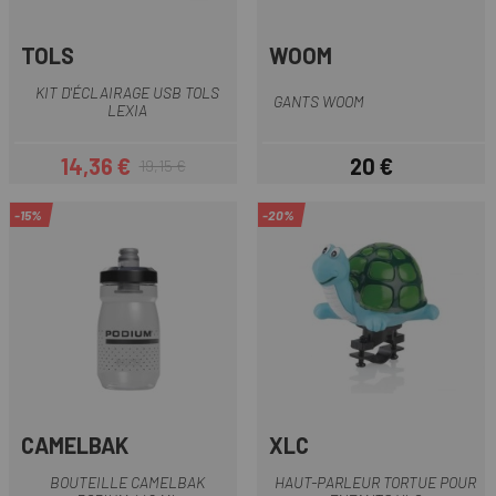
TOLS
WOOM
KIT D'ÉCLAIRAGE USB TOLS
GANTS WOOM
LEXIA
14,36 €
20 €
19,15 €
Prix
Prix habituel
Prix
-15%
-20%
CAMELBAK
XLC
BOUTEILLE CAMELBAK
HAUT-PARLEUR TORTUE POUR