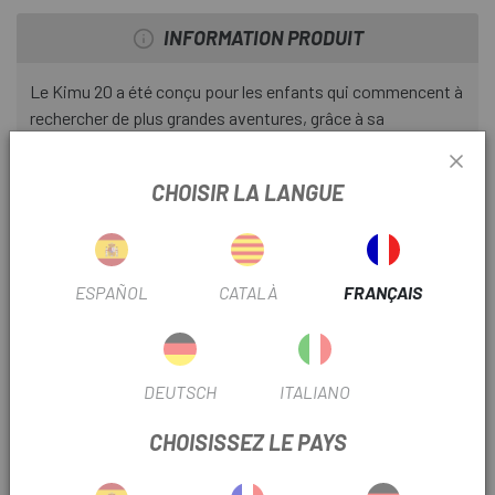
INFORMATION PRODUIT
Le Kimu 20 a été conçu pour les enfants qui commencent à
rechercher de plus grandes aventures, grâce à sa
combinaison de légèreté, de roues plus grandes et d'une
géométrie VTT adaptée qui crée un vélo stable et
CHOISIR LA LANGUE
performant, parfait pour explorer des territoires plus
éloignés.
Plus de liberté sur deux roues
ESPAÑOL
CATALÀ
FRANÇAIS
Avec ses roues de 20 pouces et sa transmission adaptée,
ce vélo rend chaque sortie plus facile, plus amusante et
plus fluide, permettant aux jeunes cyclistes de développer
leurs compétences en toute sécurité. Il est conçu pour les
DEUTSCH
ITALIANO
enfants de 5 à 8 ans mesurant entre 108 et 128 cm.
CHOISISSEZ LE PAYS
Confort et sécurité à chaque sortie