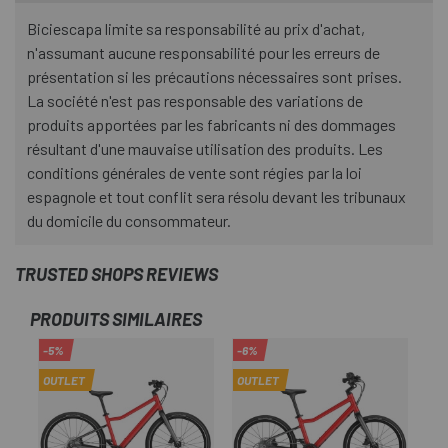
Biciescapa limite sa responsabilité au prix d'achat,
n'assumant aucune responsabilité pour les erreurs de
présentation si les précautions nécessaires sont prises.
La société n'est pas responsable des variations de
produits apportées par les fabricants ni des dommages
résultant d'une mauvaise utilisation des produits. Les
conditions générales de vente sont régies par la loi
espagnole et tout conflit sera résolu devant les tribunaux
du domicile du consommateur.
TRUSTED SHOPS REVIEWS
PRODUITS SIMILAIRES
-5%
-6%
-5
OUTLET
OUTLET
OU