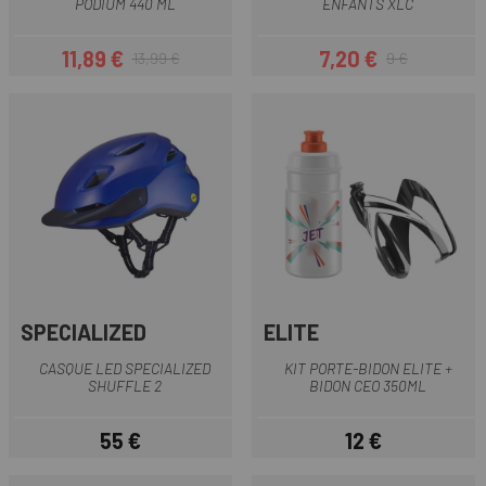
PODIUM 440 ML
ENFANTS XLC
11,89 €
7,20 €
13,99 €
9 €
Prix
Prix habituel
Prix
Prix habituel
SPECIALIZED
ELITE
CASQUE LED SPECIALIZED
KIT PORTE-BIDON ELITE +
SHUFFLE 2
BIDON CEO 350ML
55 €
12 €
Prix
Prix