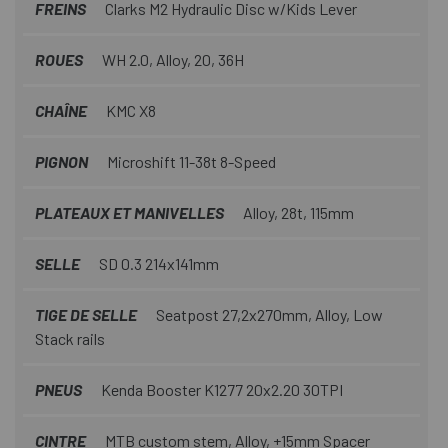
FREINS
Clarks M2 Hydraulic Disc w/Kids Lever
ROUES
WH 2.0, Alloy, 20, 36H
CHAÎNE
KMC X8
PIGNON
Microshift 11-38t 8-Speed
PLATEAUX ET MANIVELLES
Alloy, 28t, 115mm
SELLE
SD 0.3 214x141mm
TIGE DE SELLE
Seatpost 27,2x270mm, Alloy, Low
Stack rails
PNEUS
Kenda Booster K1277 20x2.20 30TPI
CINTRE
MTB custom stem, Alloy, +15mm Spacer