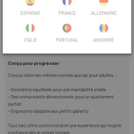
Le Kimu 20 H20 est équipé de :
ESPAGNE
FRANCE
ALLEMAGNE
- Freins à disque hydrauliques Clarks M2, conçus pour les
petites mains, souples et faciles à utiliser.
- Manchettes fines conçues pour les mains des enfants,
améliorant la prise en main et control .
ITALIE
PORTUGAL
ANDORRE
- Pneus Kenda Booster 20x2,20", offrant traction et
stabilité sur différentes surfaces
Conçu pour progresser
Conçus selon les mêmes normes que las pour adultes :
- Géométrie équilibrée pour une maniabilité stable
- Des composants dimensionnés pour un ajustement
parfait
- Ergonomie adaptée aux petits gabarits
Tout ceci offre control total et une expérience qui inspire
confiance dès le primer instant.