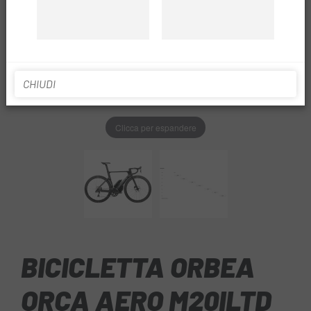
CHIUDI
Clicca per espandere
BICICLETTA ORBEA
ORCA AERO M20ILTD