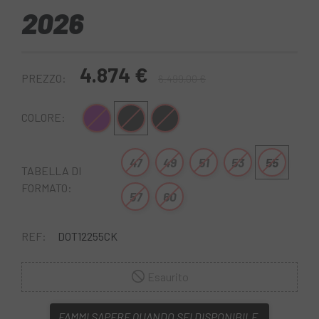
2026
4.874 €
PREZZO:
6.499,00 €
Lilla
Nero
Nero bianco
COLORE:
47
49
51
53
55
TABELLA DI
FORMATO:
57
60
REF:
DOT12255CK
Esaurito
FAMMI SAPERE QUANDO SEI DISPONIBILE.