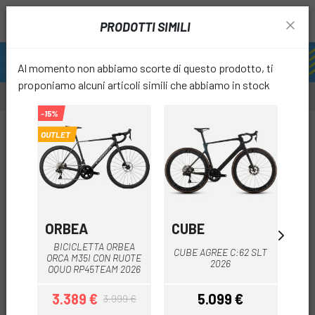
PRODOTTI SIMILI
Al momento non abbiamo scorte di questo prodotto, ti
proponiamo alcuni articoli simili che abbiamo in stock
-15%
-25%
OUTLET
OUTLET
favori
ORBEA
CUBE
O
BICICLETTA ORBEA
CUBE AGREE C:62 SLT
B
ORCA M35I CON RUOTE
2026
OQUO RP45TEAM 2026
3.389 €
5.099 €
3.999 €
Prezzo
Prezzo base
Prezzo