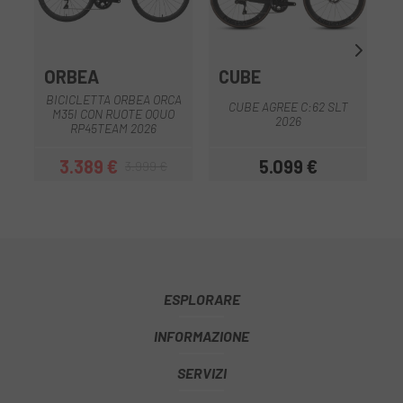
ORBEA
CUBE
BICICLETTA ORBEA ORCA
CUBE AGREE C:62 SLT
B
M35I CON RUOTE OQUO
2026
RP45TEAM 2026
3.389 €
5.099 €
3.999 €
Prezzo
Prezzo base
Prezzo
ESPLORARE
INFORMAZIONE
SERVIZI