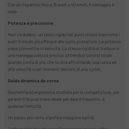
Con un risparmio fino a 15 watt a 40 km/h, il vantaggio è
reale.
Potenza e precisione
Non c'è dubbio: un telaio rigido nei punti chiave trasmette i
watt in modo più efficace alla ruota posteriore. La potenza
viene convertita in velocità. La stessa rigidità si traduce in
una maneggevolezza precisa, offrendoti control totale
quando conta di più, che tu stia affrontando una curva ad
alta velocità o nei momenti decisivi di uno sprint.
Guida dinamica da corsa
Geometria ed ergonomia studiate per la competizione, per
garantirti la posizione ideale per dare il massimo, a
qualsiasi velocità.
Un passo più corto significa maggiore agilità.
L'offset della forcella specifico per ogni misura offre