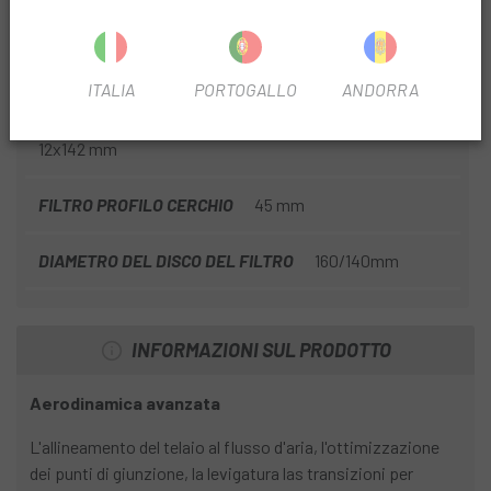
TIPO FILTRO DI TRASMISSIONE
Meccanica
N. PIASTRE FILTRANTI
2
ITALIA
PORTOGALLO
ANDORRA
LARGHEZZA BOCCOLA FILTRO
12x100mm
12x142 mm
FILTRO PROFILO CERCHIO
45 mm
DIAMETRO DEL DISCO DEL FILTRO
160/140mm
INFORMAZIONI SUL PRODOTTO
Aerodinamica avanzata
L'allineamento del telaio al flusso d'aria, l'ottimizzazione
dei punti di giunzione, la levigatura las transizioni per