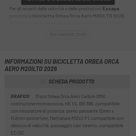
Per gli amanti della velocità e delle prestazioni
Escapa
presenta la
bicicletta Orbea Orca Aero M20iLTD 2026
,
progettata per la massima velocità ed efficienza. Il suo
profilo aerodinamico, l'eccezionale trasferimento di
PER SAPERNE DI PIÙ
potenza e la maneggevolezza precisa la rendono una vera
tuttofare. La sua geometria orientata alla gara ti mette
nella posizione perfetta per spingere di più, pedalare più
velocemente e dare il massimo.
INFORMAZIONI SU BICICLETTA ORBEA ORCA
AERO M20ILTD 2026
SCHEDA PRODOTTO
GRAFICO
Disco Orbea Orca Aero Carbon OMX,
costruzione monoscocca, HS 1.5, BB 386, compatibile
con misuratore di potenza, perno passante 12mm x
142mm posteriore, filettatura M12x2 P1, compatibile con
sblocco di velocità, passaggio cavi interno, compatibile
EC/DC