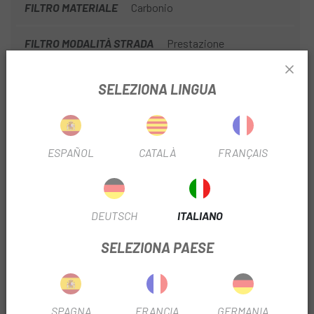
FILTRO MATERIALE
Carbonio
FILTRO MODALITÀ STRADA
Prestazione
FILTRO FRENO
Disco
SELEZIONA LINGUA
DIAMETRO DEL FILTRO
700
NO. PIGNONI DEL FILTRO
12V
ESPAÑOL
CATALÀ
FRANÇAIS
FILTRO DI USCITA
Sì
DEUTSCH
ITALIANO
TIPO FILTRO DI TRASMISSIONE
elettronica
SELEZIONA PAESE
N. PIASTRE FILTRANTI
2
LARGHEZZA BOCCOLA FILTRO
12x100mm
12x142 mm
SPAGNA
FRANCIA
GERMANIA