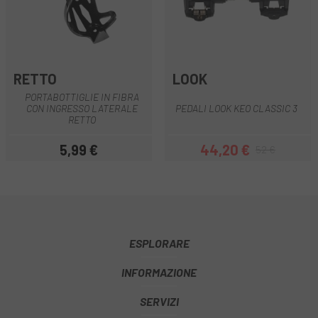
RETTO
LOOK
PORTABOTTIGLIE IN FIBRA
CON INGRESSO LATERALE
PEDALI LOOK KEO CLASSIC 3
RETTO
5,99 €
44,20 €
52 €
Prezzo
Prezzo
Prezzo base
ESPLORARE
INFORMAZIONE
SERVIZI