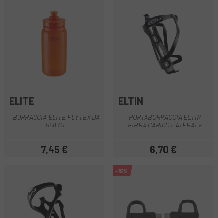
ELITE
ELTIN
BORRACCIA ELITE FLYTEX DA
PORTABORRACCIA ELTIN
550 ML
FIBRA CARICO LATERALE
7,45 €
6,70 €
Prezzo
Prezzo
-15%