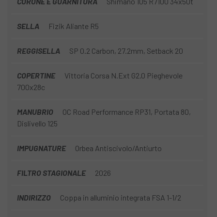
CORONE E GUARNITURA
Shimano 105 R7100 34x50t
SELLA
Fizik Aliante R5
REGGISELLA
SP 0.2 Carbon, 27.2mm, Setback 20
COPERTINE
Vittoria Corsa N.Ext G2.0 Pieghevole
700x28c
MANUBRIO
OC Road Performance RP31, Portata 80,
Dislivello 125
IMPUGNATURE
Orbea Antiscivolo/Antiurto
FILTRO STAGIONALE
2026
INDIRIZZO
Coppa in alluminio integrata FSA 1-1/2