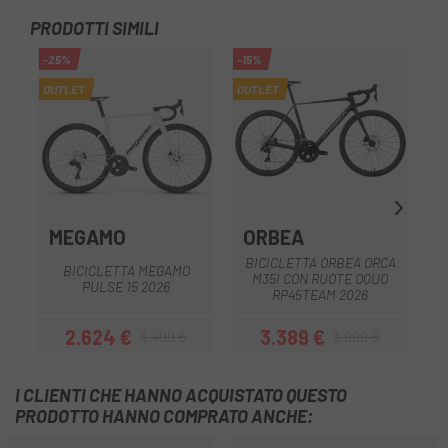
PRODOTTI SIMILI
-25%
-15%
OUTLET
OUTLET
MEGAMO
ORBEA
BICICLETTA ORBEA ORCA
BICICLETTA MEGAMO
B
M35I CON RUOTE OQUO
PULSE 15 2026
RP45TEAM 2026
2.624 €
3.389 €
3.499 €
3.999 €
Prezzo
Prezzo base
Prezzo
Prezzo base
I CLIENTI CHE HANNO ACQUISTATO QUESTO
PRODOTTO HANNO COMPRATO ANCHE: