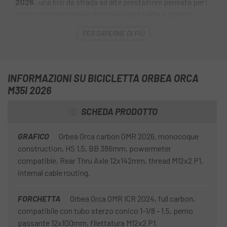
2026
, una bici da strada ad alte prestazioni pensata per i
ciclisti che desiderano dominare ogni salita e godersi
un'esperienza di guida agile, veloce e precisa.
PER SAPERNE DI PIÙ
Grazie al telaio ultraleggero e alla geometria ottimizzata
per la salita, questa bici in carbonio offre la massima
efficienza sulle salite più impegnative. Il suo sistema di
INFORMAZIONI SU BICICLETTA ORBEA ORCA
trasmissione elettronica offre un'accelerazione
M35I 2026
istantanea e una risposta impeccabile, ideale per chi
apprezza la reattività e una sensazione di control totale
SCHEDA PRODOTTO
sulla strada.
GRAFICO
Orbea Orca carbon OMR 2026, monocoque
La
bici Orbea Orca M35i 2026
è la scelta ideale per i
construction, HS 1,5, BB 386mm, powermeter
ciclisti appassionati che desiderano una bici leggera,
compatible, Rear Thru Axle 12x142mm, thread M12x2 P1,
potente e perfettamente equipaggiata per affrontare sia
internal cable routing.
allenamenti intensi che competizioni di alto livello.
FORCHETTA
Orbea Orca OMR ICR 2024, full carbon,
compatibile con tubo sterzo conico 1-1/8 - 1.5, perno
passante 12x100mm, filettatura M12x2 P1.