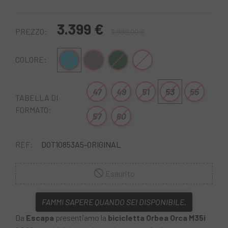
3.399 €
PREZZO:
3.999,00 €
Blu
Grigio
Verde-Nero
Bianco-Lilla
COLORE:
47
49
51
53
55
TABELLA DI
FORMATO:
57
60
REF:
DOT10853A5-ORIGINAL
Esaurito
FAMMI SAPERE QUANDO SEI DISPONIBILE.
Da
Escapa
presentiamo la
bicicletta Orbea Orca M35i