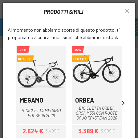
PRODOTTI SIMILI
Al momento non abbiamo scorte di questo prodotto, ti
proponiamo alcuni articoli simili che abbiamo in stock
-25%
-15%
-15%
OUTLET
OUTLET
OUTLET
favori
MEGAMO
ORBEA
O
BICICLETTA ORBEA
BICICLETTA MEGAMO
B
ORCA M35I CON RUOTE
PULSE 15 2026
OQUO RP45TEAM 2026
2.624 €
3.389 €
3.499 €
3.999 €
Prezzo
Prezzo base
Prezzo
Prezzo base