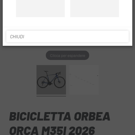
CHIUDI
Clicca per espandere
BICICLETTA ORBEA
ORCA M35I 2026