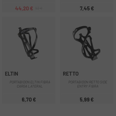
44,20 €
7,45 €
52 €
Precio
Precio regular
Precio
ELTIN
RETTO
PORTABIDON ELTIN FIBRA
PORTABIDON RETTO SIDE
CARGA LATERAL
ENTRY FIBRA
6,70 €
5,99 €
Precio
Precio