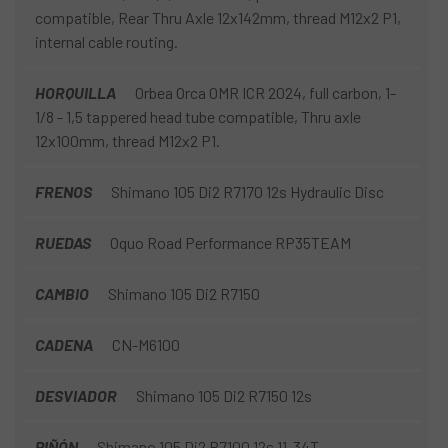
La
Bicicleta Orbea Orca M35i 2026
es la elección ideal
compatible, Rear Thru Axle 12x142mm, thread M12x2 P1,
para ciclistas apasionados que quieren una bici liviana,
internal cable routing.
potente y perfectamente equipada para afrontar tanto
entrenamientos intensos como competiciones de alto
HORQUILLA
Orbea Orca OMR ICR 2024, full carbon, 1-
nivel.
1/8 - 1,5 tappered head tube compatible, Thru axle
12x100mm, thread M12x2 P1.
FRENOS
Shimano 105 Di2 R7170 12s Hydraulic Disc
RUEDAS
Oquo Road Performance RP35TEAM
CAMBIO
Shimano 105 Di2 R7150
CADENA
CN-M6100
DESVIADOR
Shimano 105 Di2 R7150 12s
PIÑÓN
Shimano 105 Di2 R7100 12s 11-34T