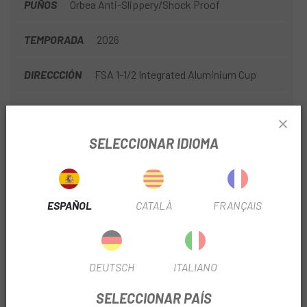
PUÑOS
Orbea Anti-Slippery/Shock Proof
TEMPORADA
2026
DIRECCCIÓN
FSA 1-1/2 Integrated Aluminium Cup
MATERIAL
Carbono
SELECCIONAR IDIOMA
MODALIDAD CARRETERA
Rendimiento
FRENO
Disco
ESPAÑOL
CATALÀ
FRANÇAIS
DIÁMETRO
700
Nº PIÑONES
12V
DEUTSCH
ITALIANO
OUTLET
Si
SELECCIONAR PAÍS