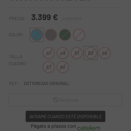
3.399 €
PRECIO:
3.999,00 €
Azul
Gris
Verde-Negro
Blanco-Lila
COLOR:
47
49
51
53
55
TALLA
CUADRO:
57
60
REF:
DOT10853A5-ORIGINAL
Sin Stock
AVÍSAME CUANDO ESTÉ DISPONIBLE
Págalo a plazos con