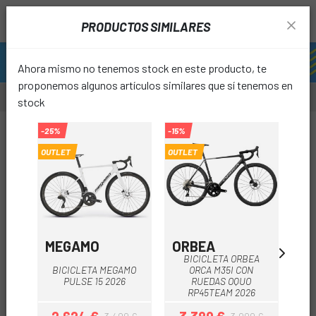
PRODUCTOS SIMILARES
Ahora mismo no tenemos stock en este producto, te
proponemos algunos artículos similares que sí tenemos en
stock
-15%
-25%
-15%
OUTLET
OUTLET
OUTLET
favori
MEGAMO
ORBEA
O
BICICLETA ORBEA
BICICLETA MEGAMO
ORCA M35I CON
B
PULSE 15 2026
RUEDAS OQUO
RP45TEAM 2026