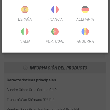
TIPO TRANSMISIÓN
Electrónica
Nº PLATOS
2
ESPAÑA
FRANCIA
ALEMANIA
ANCHO BUJE
12x100mm
12x142mm
ITALIA
PORTUGAL
ANDORRA
PERFIL LLANTA
35mm
INFORMACIÓN DEL PRODUCTO
Características principales:
Cuadro Orbea Orca Carbon OMR
Transmisión Shimano 105 Di2
Ruedas Oquo Road Performance RP35TEAM