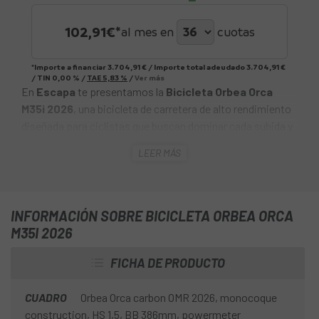
102,91
€*
al mes en
cuotas
*Importe a financiar
3.704,91 €
/
Importe total adeudado
3.704,91 €
/
TIN
0,00 %
/
TAE
5,83 %
/
Ver más
En
Escapa
te presentamos la
Bicicleta Orbea Orca
M35i 2026
, una bicicleta de carretera de alto rendimiento
diseñada para ciclistas que buscan dominar cada subida y
disfrutar de una experiencia de conducción ágil, rápida y
LEER MÁS
precisa.
Gracias a su cuadro ultraligero y a su geometría
optimizada para la escalada, esta bici de carbono te
INFORMACIÓN SOBRE BICICLETA ORBEA ORCA
ofrece la máxima eficiencia en los puertos más exigentes.
M35I 2026
Su sistema de transmisión electrónico aporta una
aceleración instantánea y una respuesta impecable, ideal
FICHA DE PRODUCTO
para quienes valoran la reactividad y la sensación de
control total sobre el asfalto.
CUADRO
Orbea Orca carbon OMR 2026, monocoque
construction, HS 1,5, BB 386mm, powermeter