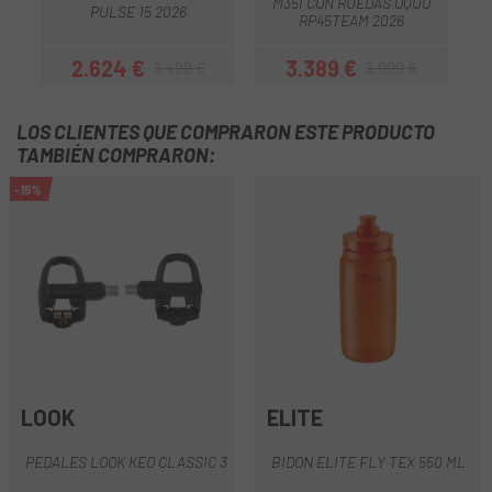
M35I CON RUEDAS OQUO
PULSE 15 2026
RP45TEAM 2026
2.624 €
3.389 €
3.499 €
3.999 €
Precio
Precio regular
Precio
Precio regular
LOS CLIENTES QUE COMPRARON ESTE PRODUCTO
TAMBIÉN COMPRARON:
-15%
LOOK
ELITE
PEDALES LOOK KEO CLASSIC 3
BIDON ELITE FLY TEX 550 ML