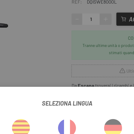
REF:
DQISWE8000L
-
+
A
CO
Tranne ultime unità o prodott
stimati quando
Ulti
Da
Escapa
troverai i ricambi e 
E-bike. Il
Interruttore Shima
comfort, precisione e semplicità. 
ere
SELEZIONA LINGUA
supporto, si fissa sul lato sin
P
per il conducente. Grazie alla te
motore è intuitivo come il camb
nel cambio di marcia non è più 