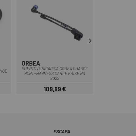
ORBEA
SPECIALIZE
Multiplo
PUERTO DI RICARICA ORBEA CHARGE
ANGE
KIT DI BULLONI
PORT+HARNESS CABLE EBIKE RS
SPECIAL
2022
109,99 €
13
Prezzo
ESCAPA