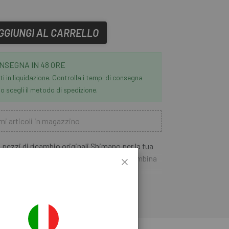
GGIUNGI AL CARRELLO
NSEGNA IN 48 ORE
i in liquidazione. Controlla i tempi di consegna
 scegli il metodo di spedizione.
mi articoli in magazzino
i pezzi di ricambio originali Shimano per la tua
no Sin. STEPS E-MTB SW-E8000-L
combina
Il controllo intuitivo, con i 3 livelli di
istro del manubrio, in una posizione ergonomica
ER SAPERNE DI PIÙ
cnologia Firebolt, il cambio di supporto del
io di marcia sulla manovella. Ciò significa che
necessario passare alla corona più piccola,