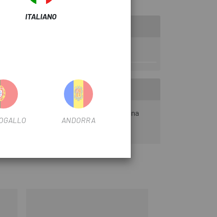
i aumenta la potenza di supporto.
ITALIANO
-Bike salirà su scalini ripidi o scale, con una
OGALLO
ANDORRA