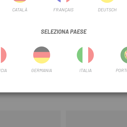
come nel caso precedente, ma s
MANO IZQ. STEPS E-MTB SW-E8000-L
CATALÀ
FRANÇAIS
DEUTSCH
SCHEDA PRODOTTO
USA FILTRO
Montagna
SELEZIONA PAESE
INFORMAZIONI SUL PRODOTTO
 attivare la modalità Power Walk. Basta premere la leva "Firebolt" e la E
CIA
GERMANIA
ITALIA
PORT