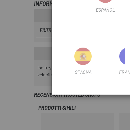
INFORMAZIONI SU INTERRUTTORE SHI
ESPAÑOL
FILTRO STAGIONALE
2022
Inoltre, oltre ai 3 livelli di supporto, è possibile
SPAGNA
FRAN
velocità massima di 6 km/h.
RECENSIONI TRUSTED SHOPS
PRODOTTI SIMILI