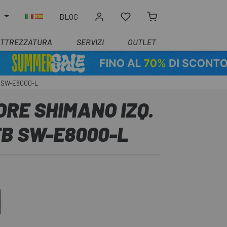
O
BLOG
ATTREZZATURA
SERVIZI
OUTLET
B SW-E8000-L
RE SHIMANO IZQ.
TB SW-E8000-L