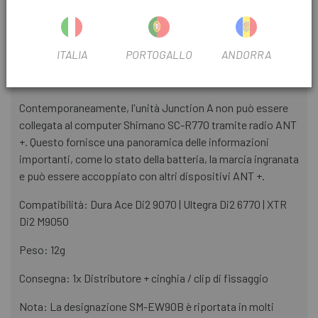
INFORMAZIONI SUL PRODOTTO
ITALIA
PORTOGALLO
ANDORRA
- SM-EW90A ha 3 porte e collega la leva del cambio al
distributore Junction B
Contemporaneamente, l'unità Junction A non può essere
collegata al computer Shimano SC-R770 tramite radio ANT
+. Questo fornisce una panoramica delle informazioni
importanti, come lo stato della batteria, la marcia ingranata
e può essere accoppiato con altri dispositivi ANT +.
Compatibilità: Dura Ace Di2 9070 | Ultegra Di2 6770 | XTR
Di2 M9050
Peso: 12g
Consegna: 1x Distributore + cinghia / clip di fissaggio
Nota: La designazione SM-EW90B è riportata in molti