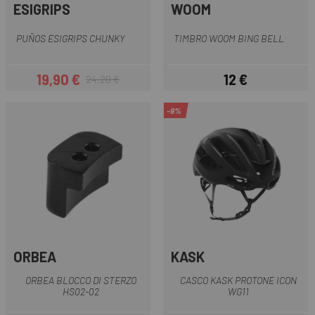
ESIGRIPS
WOOM
PUÑOS ESIGRIPS CHUNKY
TIMBRO WOOM BING BELL
19,90 €
12 €
24,20 €
Prezzo
Prezzo base
Prezzo
-9%
ORBEA
KASK
ORBEA BLOCCO DI STERZO
CASCO KASK PROTONE ICON
HS02-02
WG11