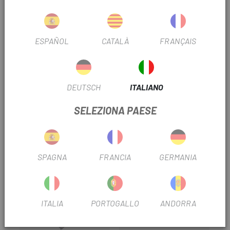
INFORMAZIONI SUL PRODOTTO
ESPAÑOL
CATALÀ
FRANÇAIS
Include viti di installazione.
Non include la piastra filettata interna.
DEUTSCH
ITALIANO
SELEZIONA PAESE
RECENSIONI TRUSTED SHOPS
PRODOTTI SIMILI
SPAGNA
FRANCIA
GERMANIA
ITALIA
PORTOGALLO
ANDORRA