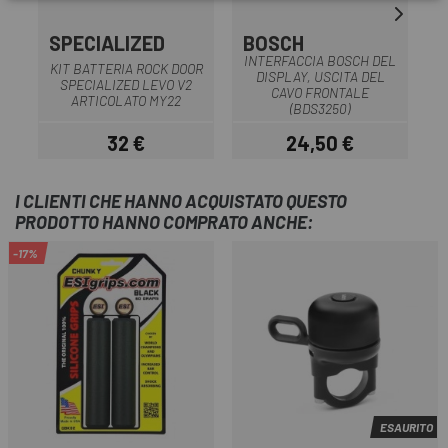
SPECIALIZED
BOSCH
INTERFACCIA BOSCH DEL
KIT BATTERIA ROCK DOOR
DISPLAY, USCITA DEL
SPECIALIZED LEVO V2
CAVO FRONTALE
ARTICOLATO MY22
(BDS3250)
32 €
24,50 €
Prezzo
Prezzo
I CLIENTI CHE HANNO ACQUISTATO QUESTO
PRODOTTO HANNO COMPRATO ANCHE:
-17%
ESAURITO