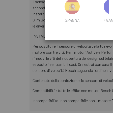
Il sensore di velocità è stato installato dalla pr
seconda generazione. Anche nelle due generazioni
installato un nuovo sensore di velocità Slim Bo
Slim Bosch per il sistema Smart. Pertanto, al mom
SPAGNA
FRAN
le diverse immagini del prodotto. Se non sei sicuro
INSTALLAZIONE DEL SENSORE DI VELOCITÀ 
Per sostituire il sensore di velocità della tua e-
motore con tre viti. Per i motori Active e Perfo
rimuovi le viti della copertura del design sul tel
esposto in entrambi i casi. Ora estrai con cura il
sensore di velocità Bosch seguendo l'ordine inv
Contenuto della confezione: 1x sensore di veloc
Compatibilità: tutte le eBike con motori Bosch 
Incompatibilità: non compatibile con il motore