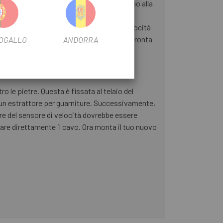
in tutte le biciclette elettriche Bosch fino alla
i velocità. Inoltre, è stato sviluppato e
 stato introdotto un nuovo sensore di velocità
dello della tua bicicletta elettrica e confronta
OGALLO
ANDORRA
o le pietre. Questa è fissata al telaio del
o un estrattore per guarniture. Successivamente,
tore del sensore di velocità dovrebbe essere
irare direttamente il cavo. Ora monta il tuo nuovo