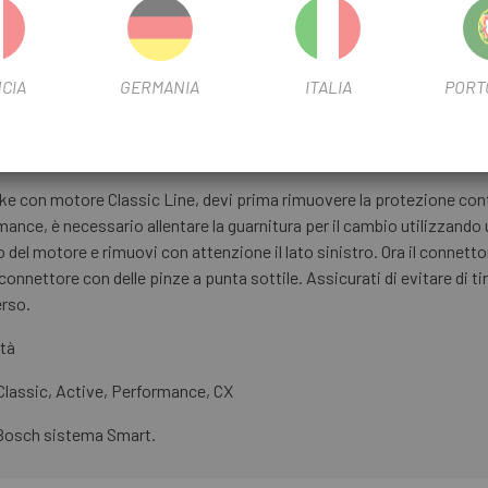
ima generazione di motori per biciclette elettriche Bosch ed è presente 
 successive, del 2018 e del 2020, è stato installato questo sensore d
sch, Speedsensor (BDU3xx, BDU4xx). Per il modello dell'anno 2022, è
ento dell'acquisto, assicurati di prestare attenzione all'anno del mo
CIA
GERMANIA
ITALIA
PORT
, il nostro servizio clienti sarà lieto di aiutarti.
BOSCH SULLA TUA E-BIKE
bike con motore Classic Line, devi prima rimuovere la protezione contr
rmance, è necessario allentare la guarnitura per il cambio utilizzand
aio del motore e rimuovi con attenzione il lato sinistro. Ora il connet
 connettore con delle pinze a punta sottile. Assicurati di evitare di t
erso.
ità
Classic, Active, Performance, CX
 Bosch sistema Smart.