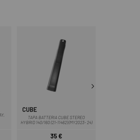
CUBE
SPECIALIZE
Nero
AY,
TAPA BATTERIA CUBE STEREO
CAVO MOTORE 
HYBRID 140/160 (21-11462) (MY2023- 24)
SPECIALIZE
35 €
3
Prezzo