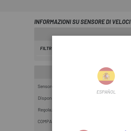
INFORMAZIONI SU SENSORE DI VELOC
FILTRO STAGIONALE
2018
Sensore di velocità per biciclette elettriche per
ESPAÑOL
Disponibile in diverse lunghezze, da 415 mm a 1
Regolazione precisa al 100%.
COMPATIBILITÀ DEL SENSORE DI VELOCITÀ B