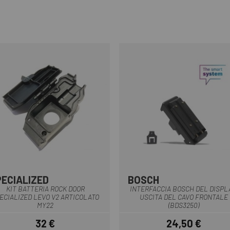
PECIALIZED
BOSCH
Nero
Nero
KIT BATTERIA ROCK DOOR
INTERFACCIA BOSCH DEL DISPL
ECIALIZED LEVO V2 ARTICOLATO
USCITA DEL CAVO FRONTALE
MY22
(BDS3250)
32 €
24,50 €
Prezzo
Prezzo