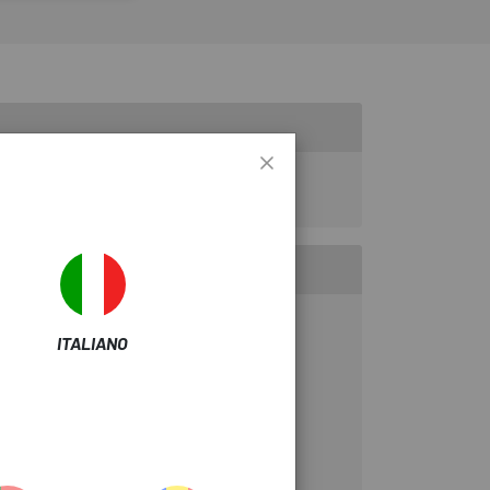
elocità danneggiato o difettoso.
rt.
ITALIANO