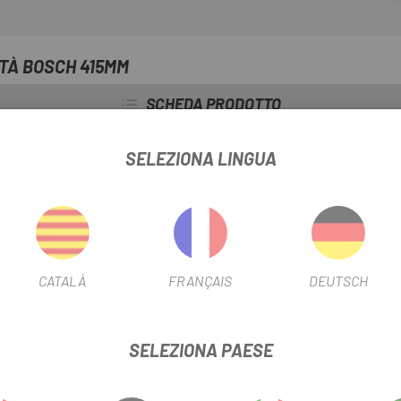
immediatamente un sensore di v
ITÀ BOSCH 415MM
SCHEDA PRODOTTO
SELEZIONA LINGUA
INFORMAZIONI SUL PRODOTTO
 tutti i motori Bosch a partire dal 2010, ad eccezione del sistema Sma
CATALÀ
FRANÇAIS
DEUTSCH
610 mm.
SELEZIONA PAESE
OSCH