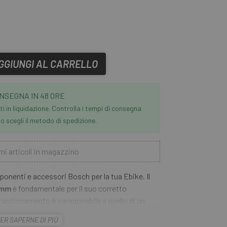
GGIUNGI AL CARRELLO
NSEGNA IN 48 ORE
i in liquidazione. Controlla i tempi di consegna
 scegli il metodo di spedizione.
mi articoli in magazzino
ponenti e accessori Bosch per la tua Ebike. Il
5mm
è fondamentale per il suo corretto
funzionamento è paragonabile a quello di un
a. Il sistema di azionamento Bosch calcola
ER SAPERNE DI PIÙ
andosi sui dati ottenuti. Pertanto, sostituisci