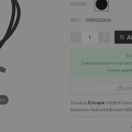
Multiplo
COLORE:
REF:
VRB0032626
-
+
A
CO
Tranne ultime unità o prodott
stimati quando
Ulti
ere
Trova su
Escapa
i migliori com
Sensore Velocità Bosch 41
funzionamento. Il suo modo di 
normale tachimetro da biciclett
P
sempre il supporto adeguato bas