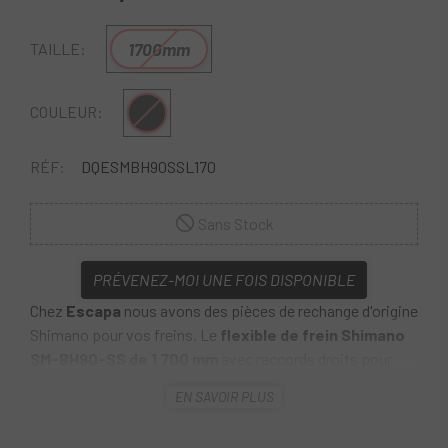
1700mm
TAILLE:
Noir
COULEUR:
RÉF:
DQESMBH90SSL170
Sans Stock
PRÉVENEZ-MOI UNE FOIS DISPONIBLE
Chez
Escapa
nous avons des pièces de rechange d'origine
Shimano pour vos freins. Le
flexible de frein Shimano
SM-BH90-SS de 1 700 mm
avec raccords droits pour
freins à disque hydrauliques Shimano . La conduite peut
EN SAVOIR PLUS
être raccourcie individuellement puis pressée avec les
raccords, ce qui est particulièrement avantageux lorsque