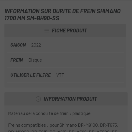
la conduite de frein est acheminée à l'intérieur du cadre. Le
kit de connexion nécessaire est inclus.
INFORMATION SUR DURITE DE FREIN SHIMANO
1700 MM SM-BH90-SS
Spécifications techniques:
FICHE PRODUIT
SAISON
2022
FREIN
Disque
UTILISER LE FILTRE
VTT
INFORMATION PRODUIT
Matériau de la conduite de frein : plastique
Freins compatibles : pour Shimano BR-M9100, BR-T675,
BR-M6000, BR-T615, BR-M615, BR-M596, BR-MT520, BR-