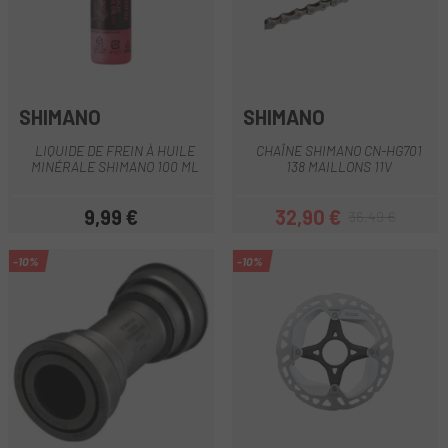
SHIMANO
SHIMANO
LIQUIDE DE FREIN À HUILE
CHAÎNE SHIMANO CN-HG701
MINÉRALE SHIMANO 100 ML
138 MAILLONS 11V
9,99 €
32,90 €
36,49 €
Prix
Prix
Prix habituel
-10%
-10%