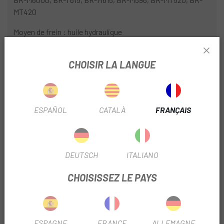
MT420
Moyen de frein : huile hydraulique
Sortie de câble/raccordement : droit, sans banjo
CHOISIR LA LANGUE
Diamètre: 5mm
Longueur : 100 cm, 170 cm ou 200 cm
ESPAÑOL
CATALÀ
FRANÇAIS
Couleur de la conduite de frein : noir
Poids approximatif : 40g (1700mm)
Comprend :
DEUTSCH
ITALIANO
1x conduite de frein
CHOISISSEZ LE PAYS
2x olives
2 broches d'insertion
ESPAGNE
FRANCE
ALLEMAGNE