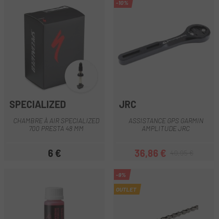
-10%
SPECIALIZED
JRC
CHAMBRE À AIR SPECIALIZED
ASSISTANCE GPS GARMIN
700 PRESTA 48 MM
AMPLITUDE JRC
6 €
36,86 €
40,95 €
Prix
Prix
Prix habituel
-9%
OUTLET