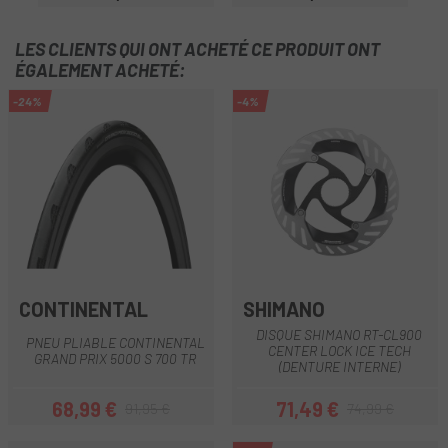
Prix
Prix
LES CLIENTS QUI ONT ACHETÉ CE PRODUIT ONT
ÉGALEMENT ACHETÉ:
-24%
-4%
CONTINENTAL
SHIMANO
DISQUE SHIMANO RT-CL900
PNEU PLIABLE CONTINENTAL
CENTER LOCK ICE TECH
GRAND PRIX 5000 S 700 TR
(DENTURE INTERNE)
68,99 €
71,49 €
91,95 €
74,99 €
Prix
Prix habituel
Prix
Prix habituel